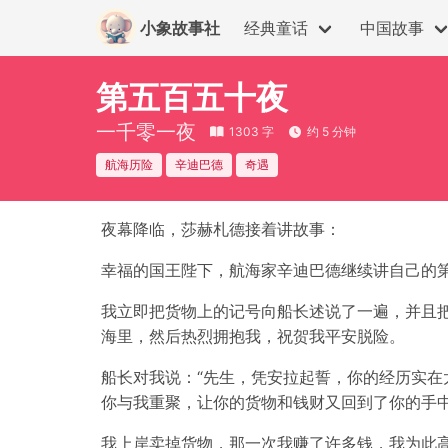
小象故事社
经典童话
中国故事
第五百五十夜
一千零一夜
1303 字
约 5 分钟
航海历险
辛迪巴德
奇遇
夜幕降临，莎赫札德接着讲故事：
幸福的国王陛下，航海家辛迪巴德继续讲自己的
我立即把货物上的记号向船长述说了一遍，并且
海里，然后热烈拥抱我，祝贺我平安脱险。
船长对我说：“先生，凭安拉起誓，你的经历实在
你与我重聚，让你的货物和钱财又回到了你的手中
我上岸卖掉货物，那一次我赚了许多钱，我为此