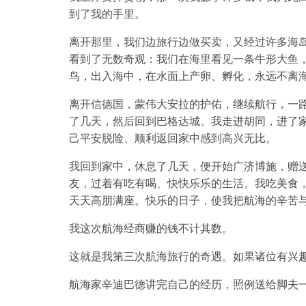
到了我的手里。
离开那里，我们边旅行边做买卖，又经过许多海
看到了无数奇观：我们在海里看见一条牛形大鱼
鸟，出入海中，在水面上产卵、孵化，永远不离
离开信德国，蒙伟大安拉的护佑，继续航行，一
了几天，然后回到巴格达城。我走进胡同，进了
己平安脱险、顺利返回家中感到高兴无比。
我回到家中，休息了几天，便开始广济博施，赠
友，过着有吃有喝、快快乐乐的生活。我吃美食
天天高朋满座。快乐的日子，使我把航海的辛苦
我这次航海经商赚的钱不计其数。
这就是我第三次航海旅行的奇遇。如果诸位有兴
航海家辛迪巴德讲完自己的经历，照例送给脚夫