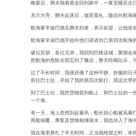
晚宴后，脚夫揣着黄金回到家中，一夜安睡至次
东方大亮，脚夫起床后，做罢晨礼，随后向航海
航海家辛迪巴德见脚夫到来，表示欢迎，让他坐
航海家辛迪巴德开始向他们讲述自己第四次航海
诸位宾朋，各位兄弟，我回到巴格达城，聚朋会
把航海的危险全部忘到了脑后，整天吃喝玩乐，
过了不长时间，我便厌倦了这种平静、舒服的日
前往巴士拉，开始了我的第四次航行。我这次带
到了巴士拉，我把货物装到船上，和巴士拉的一
一个海。
有一天，海上忽然刮起暴风，船长担心船被风暴
商船倾覆，乘客及货物相继落水，我也掉入了海
我在海里挣扎了半天时间，正当我绝望之时，幸