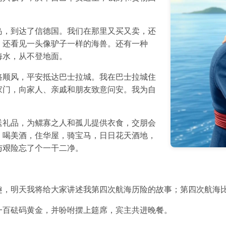
岛，到达了信德国。我们在那里又买又卖，还
，还看见一头像驴子一样的海兽。还有一种
海水，从不登地面。
路顺风，平安抵达巴士拉城。我在巴士拉城住
家门，向家人、亲戚和朋友致意问安。我为自
送礼品，为鳏寡之人和孤儿提供衣食，交朋会
，喝美酒，住华屋，骑宝马，日日花天酒地，
与艰险忘了个一干二净。
趣，明天我将给大家讲述我第四次航海历险的故事；第四次航海
一百砝码黄金，并吩咐摆上筵席，宾主共进晚餐。