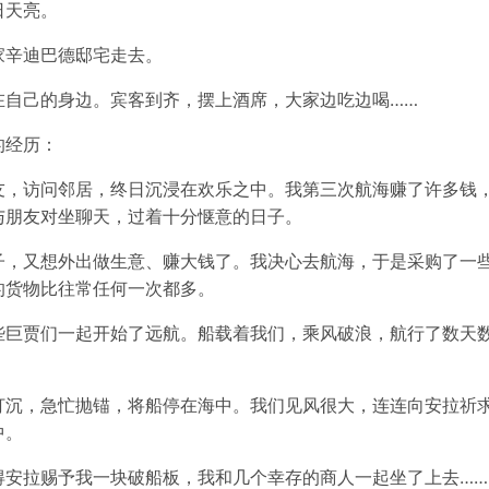
日天亮。
家辛迪巴德邸宅走去。
在自己的身边。宾客到齐，摆上酒席，大家边吃边喝……
的经历：
友，访问邻居，终日沉浸在欢乐之中。我第三次航海赚了许多钱
与朋友对坐聊天，过着十分惬意的日子。
子，又想外出做生意、赚大钱了。我决心去航海，于是采购了一
的货物比往常任何一次都多。
些巨贾们一起开始了远航。船载着我们，乘风破浪，航行了数天
打沉，急忙抛锚，将船停在海中。我们见风很大，连连向安拉祈
中。
得安拉赐予我一块破船板，我和几个幸存的商人一起坐了上去……