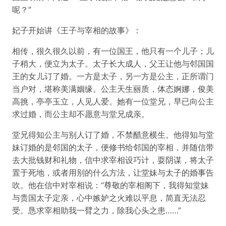
呢？”
妃子开始讲《王子与宰相的故事》：
相传，很久很久以前，有一位国王，他只有一个儿子；儿
子稍大，便立为太子。太子长大成人，父王让他与邻国国
王的女儿订了婚。一方是太子，另一方是公主，正所谓门
当户对，堪称美满姻缘。公主天生丽质，体态婀娜，俊美
高挑，亭亭玉立，人见人爱。她有一位堂兄，早已向公主
求过婚，而公主却不愿意与堂兄成亲。
堂兄得知公主与别人订了婚，不禁醋意横生。他得知与堂
妹订婚的是邻国的太子，便修书给邻国的宰相，并随信带
去大批钱财和礼物，信中求宰相设巧计，耍阴谋，将太子
置于死地，或者用别的什么方法，让堂妹与太子的婚事告
吹。他在信中对宰相说：“尊敬的宰相阁下，我得知堂妹
与贵国太子定亲，心中嫉妒之火难以平息，简直无法忍
受。恳求宰相助我一臂之力，除我心头之患……”