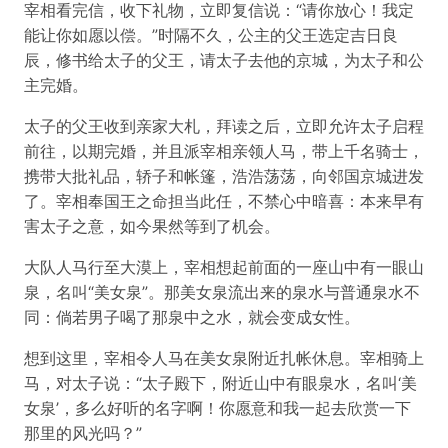
宰相看完信，收下礼物，立即复信说：“请你放心！我定
能让你如愿以偿。”时隔不久，公主的父王选定吉日良
辰，修书给太子的父王，请太子去他的京城，为太子和公
主完婚。
太子的父王收到亲家大札，拜读之后，立即允许太子启程
前往，以期完婚，并且派宰相亲领人马，带上千名骑士，
携带大批礼品，轿子和帐篷，浩浩荡荡，向邻国京城进发
了。宰相奉国王之命担当此任，不禁心中暗喜：本来早有
害太子之意，如今果然等到了机会。
大队人马行至大漠上，宰相想起前面的一座山中有一眼山
泉，名叫“美女泉”。那美女泉流出来的泉水与普通泉水不
同：倘若男子喝了那泉中之水，就会变成女性。
想到这里，宰相令人马在美女泉附近扎帐休息。宰相骑上
马，对太子说：“太子殿下，附近山中有眼泉水，名叫‘美
女泉’，多么好听的名字啊！你愿意和我一起去欣赏一下
那里的风光吗？”