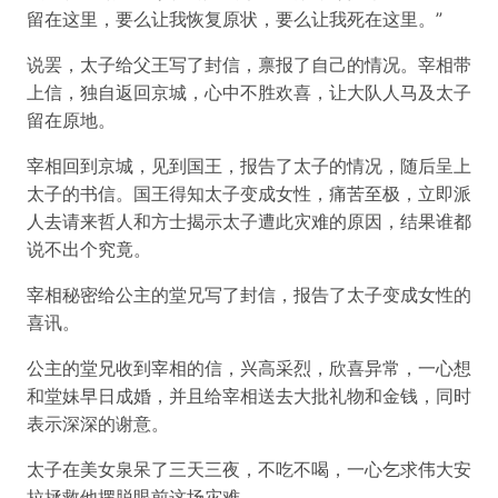
留在这里，要么让我恢复原状，要么让我死在这里。”
说罢，太子给父王写了封信，禀报了自己的情况。宰相带
上信，独自返回京城，心中不胜欢喜，让大队人马及太子
留在原地。
宰相回到京城，见到国王，报告了太子的情况，随后呈上
太子的书信。国王得知太子变成女性，痛苦至极，立即派
人去请来哲人和方士揭示太子遭此灾难的原因，结果谁都
说不出个究竟。
宰相秘密给公主的堂兄写了封信，报告了太子变成女性的
喜讯。
公主的堂兄收到宰相的信，兴高采烈，欣喜异常，一心想
和堂妹早日成婚，并且给宰相送去大批礼物和金钱，同时
表示深深的谢意。
太子在美女泉呆了三天三夜，不吃不喝，一心乞求伟大安
拉拯救他摆脱眼前这场灾难。