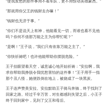
“使我发愁的那件事用不着军队，更不用惊动英雄豪杰。”
“那就用你父王的钱财去办嘛！”
“钱财也无济于事。”
“你们不是说天上有神，他能看见一切，而谁也看不见他
吗？你何不借那万能之主为你帮忙呢？”
“是啊！”王子说，“我们只有依靠万能之主了。”
“你快祈祷吧！也许他能帮助你摆脱危险。”
王子抬眼望着天空，诚意诚心地开始祈祷：“安拉啊，我
求你帮助我挣脱令我忧愁害怕的这件事！”王子用手一指
那个丑八怪，她便跌倒在地上，被烧成了一块黑炭。
王子连声赞美安拉。安拉默助王子骑马奔驰，终于找到了
回家之路。经过千辛万苦，对生都感到失望之后，小王子
终于回到家中，见到了父王和母后。