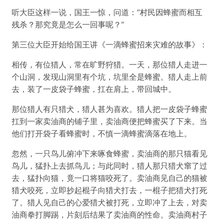
听大臣这样一说，国王一惊，问道：“村民因蜂蜜而相互
残杀？那究竟是怎么一回事呢？”
第三位大臣开始给国王讲《一滴蜂蜜招来灾难的故事》：
相传，有位猎人，常在旷野狩猎。一天，那位猎人走进一
个山洞，发现山洞里有个坑，坑里全是蜂蜜。猎人走上前
去，装了一皮袋子蜂蜜，扛在肩上，带回城中。
那位猎人有只猎犬，猎人甚为喜欢。猎人把一皮袋子蜂蜜
扛到一家卖油商的铺子里，卖油商便把蜂蜜买了下来。当
他们打开袋子看蜂蜜时，不慎一滴蜂蜜滴落在地上。
忽然，一只鸟儿俯冲下来啄食蜂蜜，卖油商的那只猫看见
鸟儿，猛扑上去抓鸟儿；与此同时，猎人那只猎犬窜了过
去，猛扑向猫，竟一口将猫咬死了。卖油商见自己的猫被
猎犬咬死，立即抄起棍子向猎犬打去，一棍子把猎犬打死
了。猎人见自己的心爱猎犬被打死，立即冲了上去，对卖
油商拳打脚踢，片刻后结果了卖油商的性命。卖油商村子