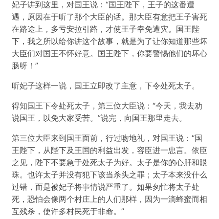
妃子讲到这里，对国王说：“国王陛下，王子的这番遭
遇，原因在于听了那个大臣的话。那大臣有意把王子害死
在路途上，多亏安拉引路，才使王子幸免遭灾。国王陛
下，我之所以给你讲这个故事，就是为了让你知道那些坏
大臣们对国王不怀好意。国王陛下，你要警惕他们的坏心
肠呀！”
听妃子这样一说，国王立即改了主意，下令处死太子。
得知国王下令处死太子，第三位大臣说：“今天，我去劝
说国王，以免大家受苦。”说完，向国王那里走去。
第三位大臣来到国王面前，行过吻地礼，对国王说：“国
王陛下，从陛下及王国的利益出发，容臣进一忠言。依臣
之见，陛下不要急于处死太子为好。太子是你的心肝和眼
珠。也许太子并没有犯下该当杀头之罪；太子本来没什么
过错，而是被妃子将事情说严重了。如果匆忙将太子处
死，恐怕会像两个村庄上的人们那样，因为一滴蜂蜜而相
互残杀，使许多村民死于非命。”