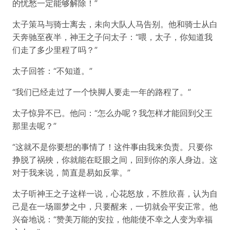
的忧愁一定能够解除！”
太子策马与骑士离去，未向大队人马告别。他和骑士从白
天奔驰至夜半，神王之子问太子：“喂，太子，你知道我
们走了多少里程了吗？”
太子回答：“不知道。”
“我们已经走过了一个快脚人要走一年的路程了。”
太子惊异不已。他问：“怎么办呢？我怎样才能回到父王
那里去呢？”
“这就不是你要想的事情了！这件事由我来负责。只要你
挣脱了祸殃，你就能在眨眼之间，回到你的亲人身边。这
对于我来说，简直是易如反掌。”
太子听神王之子这样一说，心花怒放，不胜欣喜，认为自
己是在一场噩梦之中，只要醒来，一切就会平安正常。他
兴奋地说：“赞美万能的安拉，他能使不幸之人变为幸福