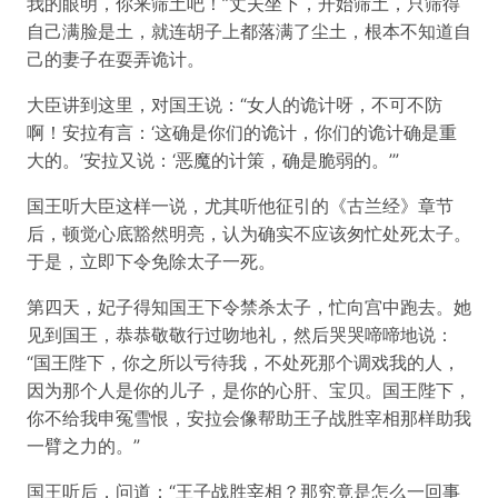
我的眼明，你来筛土吧！”丈夫坐下，开始筛土，只筛得
自己满脸是土，就连胡子上都落满了尘土，根本不知道自
己的妻子在耍弄诡计。
大臣讲到这里，对国王说：“女人的诡计呀，不可不防
啊！安拉有言：‘这确是你们的诡计，你们的诡计确是重
大的。’安拉又说：‘恶魔的计策，确是脆弱的。’”
国王听大臣这样一说，尤其听他征引的《古兰经》章节
后，顿觉心底豁然明亮，认为确实不应该匆忙处死太子。
于是，立即下令免除太子一死。
第四天，妃子得知国王下令禁杀太子，忙向宫中跑去。她
见到国王，恭恭敬敬行过吻地礼，然后哭哭啼啼地说：
“国王陛下，你之所以亏待我，不处死那个调戏我的人，
因为那个人是你的儿子，是你的心肝、宝贝。国王陛下，
你不给我申冤雪恨，安拉会像帮助王子战胜宰相那样助我
一臂之力的。”
国王听后，问道：“王子战胜宰相？那究竟是怎么一回事