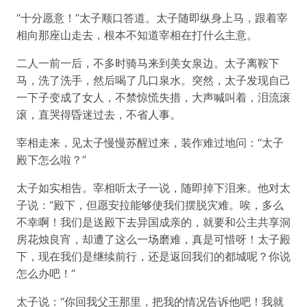
“十分愿意！”太子顺口答道。太子随即纵身上马，跟着宰
相向那座山走去，根本不知道宰相在打什么主意。
二人一前一后，不多时骑马来到美女泉边。太子离鞍下
马，洗了洗手，然后喝了几口泉水。突然，太子发现自己
一下子变成了女人，不禁惊慌失措，大声喊叫着，泪流滚
滚，直哭得昏迷过去，不省人事。
宰相走来，见太子慢慢苏醒过来，装作难过地问：“太子
殿下怎么啦？”
太子如实相告。宰相听太子一说，随即掉下泪来。他对太
子说：“殿下，但愿安拉能够使我们摆脱灾难。唉，多么
不幸啊！我们是送殿下去异国成亲的，就要和公主共享洞
房花烛良宵，却遭了这么一场磨难，真是可惜呀！太子殿
下，现在我们是继续前行，还是返回我们的都城呢？你说
怎么办吧！”
太子说：“你回我父王那里，把我的情况告诉他吧！我就