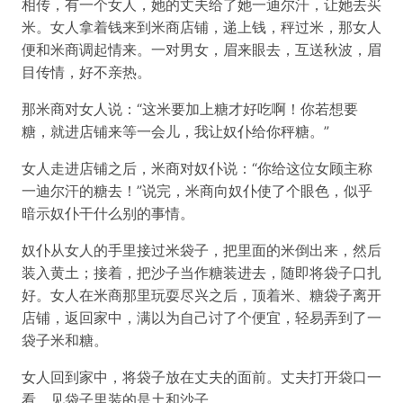
相传，有一个女人，她的丈夫给了她一迪尔汗，让她去买
米。女人拿着钱来到米商店铺，递上钱，秤过米，那女人
便和米商调起情来。一对男女，眉来眼去，互送秋波，眉
目传情，好不亲热。
那米商对女人说：“这米要加上糖才好吃啊！你若想要
糖，就进店铺来等一会儿，我让奴仆给你秤糖。”
女人走进店铺之后，米商对奴仆说：“你给这位女顾主称
一迪尔汗的糖去！”说完，米商向奴仆使了个眼色，似乎
暗示奴仆干什么别的事情。
奴仆从女人的手里接过米袋子，把里面的米倒出来，然后
装入黄土；接着，把沙子当作糖装进去，随即将袋子口扎
好。女人在米商那里玩耍尽兴之后，顶着米、糖袋子离开
店铺，返回家中，满以为自己讨了个便宜，轻易弄到了一
袋子米和糖。
女人回到家中，将袋子放在丈夫的面前。丈夫打开袋口一
看，见袋子里装的是土和沙子。