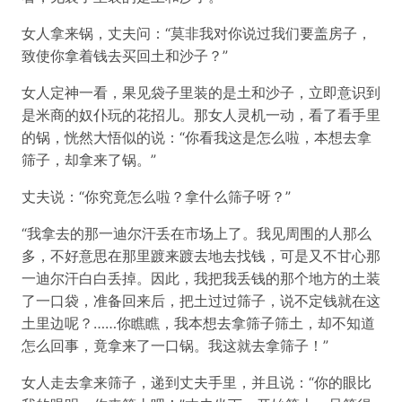
女人拿来锅，丈夫问：“莫非我对你说过我们要盖房子，
致使你拿着钱去买回土和沙子？”
女人定神一看，果见袋子里装的是土和沙子，立即意识到
是米商的奴仆玩的花招儿。那女人灵机一动，看了看手里
的锅，恍然大悟似的说：“你看我这是怎么啦，本想去拿
筛子，却拿来了锅。”
丈夫说：“你究竟怎么啦？拿什么筛子呀？”
“我拿去的那一迪尔汗丢在市场上了。我见周围的人那么
多，不好意思在那里踱来踱去地去找钱，可是又不甘心那
一迪尔汗白白丢掉。因此，我把我丢钱的那个地方的土装
了一口袋，准备回来后，把土过过筛子，说不定钱就在这
土里边呢？……你瞧瞧，我本想去拿筛子筛土，却不知道
怎么回事，竟拿来了一口锅。我这就去拿筛子！”
女人走去拿来筛子，递到丈夫手里，并且说：“你的眼比