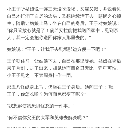
小王子听姑娘说一连三天没吃没喝，又渴又饿，并说看见
自己才打消了自尽的念头，又想继续活下去，慈悯之心顿
生，随后让姑娘上马，坐在自己的身后。王子对姑娘说：
“你只管放心就是了！倘若安拉能把我送回家中，见到亲
人，我一定会把你送回你家人那里去的。”
姑娘说：“王子，让我下去到墙那边方便一下吧！”
王子勒住马，让姑娘下去，自己在那里等她。姑娘在墙后
呆了片刻，走了出来，却见她面目奇丑无比，狰狞可怕。
小王子见之，不禁周身抖作一团。
那丑八怪纵身上马，仍坐在王子身后。她问王子：“喂，
王子，你怎么啦？为何面色都变了呢？”
“我想起使我恐惧忧愁的一件事。”
“何不借你父王的大军和英雄去解决呢？”