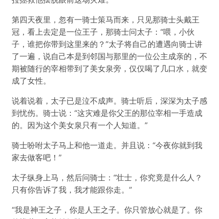
第四天夜里，忽有一骑士策马而来，只见那骑士头戴王
冠，看上去定是一位王子，那骑士问太子：“喂，小伙
子，谁把你带到这里来的？”太子将自己的遭遇向骑士讲
了一遍，说自己本是到邻国与那里的一位公主成亲的，不
期被随行的宰相带到了美女泉旁，仅仅喝了几口水，就变
成了女性。
说着说着，太子已是泣不成声。骑士听后，深深为太子感
到忧伤。骑士说：“这灾难是你父王的那位宰相一手造成
的。因为这个美女泉只有一个人知道。”
骑士吩咐太子马上和他一道走。并且说：“今夜你就到我
家去做客吧！”
太子纵身上马，然后问骑士：“壮士，你究竟是什么人？
只有你告诉了我，我才能跟你走。”
“我是神王之子，你是人王之子。你只管放心就是了。你