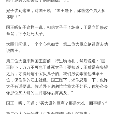
那个坏男人陷害女子的阴谋破产了。
妃子讲到这里，对国王说：“国王陛下，你瞧这个男人多
坏呀！”
国王听妃子这样一说，相信太子干了坏事，于是立即修改
圣旨，下令处死太子。
大臣们闻讯，一个个心急如焚，第二位大臣立刻进宫去劝
说国王。
第二位大臣来到国王面前，行过吻地礼，然后说道：“国
王陛下，万万不可急于处死太子！要知道，王后是在失望
之后，才得到这个宝贝儿子的。我们殷切希望他继承王
位，保住你的江山社稷。国王陛下，求你忍耐一下，也许
太子有话要说。假若陛下匆匆忙忙将太子处死，你势必会
像那位买大饼的巨商那样后悔莫及。”
国王一听，问道：“买大饼的巨商？那是怎么一回事呢？”
第二位大臣开始讲《买发面饼的巨商》的故事：