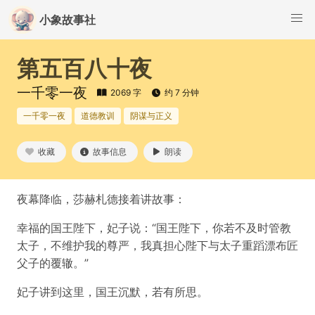
小象故事社
第五百八十夜
一千零一夜
2069 字
约 7 分钟
一千零一夜
道德教训
阴谋与正义
收藏
故事信息
朗读
夜幕降临，莎赫札德接着讲故事：
幸福的国王陛下，妃子说：“国王陛下，你若不及时管教
太子，不维护我的尊严，我真担心陛下与太子重蹈漂布匠
父子的覆辙。”
妃子讲到这里，国王沉默，若有所思。