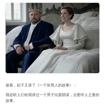
接着，妃子又讲了《一个坏男人的故事》：
我还听人们给我讲过一个男子玩耍阴谋，企图夺人之妻的
故事。