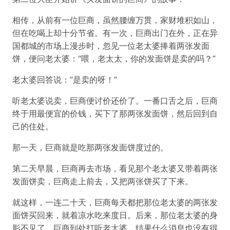
相传，从前有一位巨商，虽然腰缠万贯，家财堆积如山，
但在吃喝上却十分节省。有一次，巨商出门在外，正在异
国都城的市场上漫步时，忽见一位老太婆捧着两张发面
饼，便问老太婆：“喂，老太太，你的发面饼是卖的吗？”
老太婆回答说：“是卖的呀！”
听老太婆说卖，巨商便讨价还价了。一番口舌之后，巨商
终于用最便宜的价钱，买下了那两张发面饼，然后回到自
己的住处。
那一天，巨商就是吃那两张发面饼度过的。
第二天早晨，巨商再去市场，看见那个老太婆又带着两张
发面饼卖，巨商走上前去，又把两张饼买了下来。
就这样，一连二十天，巨商每天都把那位老太婆的两张发
面饼买回来，就着凉水吃来度日。后来，那位老太婆的身
影不见了。巨商到处打听老太婆，结果什么消息也没有得