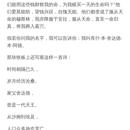
们能用这些钱财救我的命，为我赎买一天的生命吗？”他
们爱莫能助，望钱兴叹，自愧无能。他们都变成了服从天
命的穆斯林，我亦降服于安拉，服从天命，直至一命归
真，将我葬入墓穴。
假若你问我的名字，我可以告诉你：我叫库什·本·舍达德·
本·阿德。
那块铁板上还写着这样一首诗：
时间相隔已久，
岁月经历沧桑。
家父舍达德，
曾是一代天王。
从沙姆到埃及，
人口众多地也宽广，