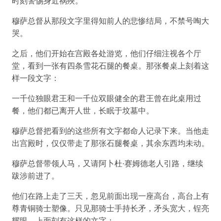
时刻警惕身近祸殃。
穆萨总督从那段文字里得知前人的悲惨结局，不禁号啕大
哭。
之后，他们开始在宫殿各处游览，他们仔细注视各个厅
堂，看到一张有四条雪花石腿的餐桌。那张餐桌上刻着这
样一段文字：
一千位独眼君王和一千位双眼健全的君王曾在此桌用过
餐，他们都已离开人世，长眠于坟墓中。
穆萨总督把看到的这些所有文字都命人记录下来。当他走
出宫殿时，仅仅带走了那张石腿餐桌，其余东西均未动。
穆萨总督带领人马，又请阿卜杜·赛姆德老人引路，继续
跋涉前进了。
他们在路上走了三天，忽见前面出现一座高台，高台上有
尊青铜骑士塑像。只见那骑士手持长矛，矛头宽大，锃亮
耀眼，上面刻有这样的文字：