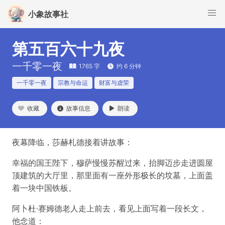
小象故事社
第五百六十九夜
一千零一夜
1765 字
约 6 分钟
一千零一夜
宗教与命运
财富与虚荣
收藏
故事信息
朗读
夜幕降临，莎赫札德接着讲故事：
幸福的国王陛下，穆萨慢慢苏醒过来，抬脚迈步走进圆屋
顶建筑的大厅里，那里面有一座外形极长的坟墓，上面盖
着一块中国铁板。
阿卜杜·赛姆德老人走上前去，看见上面写着一段长文，
他念道：