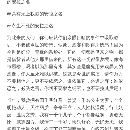
的安拉之名
奉具有无上权威的安拉之名
奉永生不死的安拉之名
到此来的人们，你们应从你们亲眼目睹的事件中吸取教
训，不要被今世的粉饰、假象、虚妄和欺诈所诱惑！因为
今世是奸狡、背叛的杂烩处；它的一切都是借来之物，都
是借贷者从他人那里借来的。所有这一切都像梦境，像海
市蜃楼，渴者以为那里有水，其实全是魔鬼用来戏弄人的
虚像，使人至死难以识破。这就是今世的实质，请你万万
不要相信之，更不要依恋之。谁依靠它，必遭之弃；谁依
恋之，必受之害。你切不要攀之绳索，也不要拉其后尾！
当年，我曾拥有四千匹红马，曾娶一千名公主为妻，个个
明艳动人，天生丽质，亭亭玉立，人人性格温柔，行止妩
媚，温良文秀。我有一千个儿子，个个都像猛狮，勇敢无
比，威震四方。我活了一千岁，快乐舒心，无忧无虑。我
积攒了大量金钱，令天下君王望而生羡，自叹不能与我齐