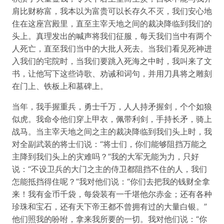
肩比财称富，我本以为富贵可以长存久不灭，我们安心地
住在这座宫殿里，直至主宰天地之间的裁决降临到我们的
头上。真理发出的喊声将我们征服，每天我们当中有两个
人死亡，直至我们当中的大批人死去。当我们看见死神进
入我们的宅院时，当我们要跳入死海之中时，我叫来了文
书，让他写下这些诗歌、劝诫和词句，并用刀具将之雕刻
在门上、铁板上和墓碑上。
当年，我手握重兵，勇士千万，人人持矛握剑，个个如狼
似虎。我命令他们穿上甲衣，佩带利剑，手持长矛，骑上
战马。当主宰天地之间之主的裁决降临到我们头上时，我
对全副武装的将士们说：“将士们，你们能够阻挡万能之
主降到我们头上的灾难吗？”我的大军无能为力，只好
说：“不设卫兵的大门之主的侍卫都阻挡不住的人，我们
怎能抵挡得住呢？”我对他们说：“你们去把我的钱财全拿
来！我有金币千袋，每袋装有一千堪他尔赤金；还有各种
珍珠和宝石，还有天下帝王都不曾拥有过的大量白银。”
他们照我的吩咐，拿来我所要的一切。我对他们说：“你