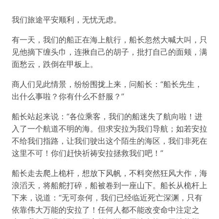
我们旅途平安顺利，无忧无虑。
有一天，我们的船正在海上航行，船长忽然大喊大叫，只
见他摘下缠头巾，连揪自己的胡子，批打自己的面颊，满
面愁云，跌倒在甲板上。
商人们见此情景，纷纷围拢上来，问船长：“船长先生，
出什么事啦？你有什么不舒服？”
船长站起来说：“各位乘客，我们的船迷失了航向啦！进
入了一个航道不明的海。但求安拉为我们导航；如若安拉
不给我们指路，让我们驶出这个陌生的海区，我们非死在
这里不可！你们赶快祈祷安拉拯救我们吧！”
船长走去爬上桅杆，想放下风帆，不料突然狂风大作，海
浪滔天，将船舵打碎，船被卷到一座山下。船长从桅杆上
下来，说道：“无可奈何，我们已经临近死亡深渊，只有
依靠伟大万能的安拉了！任何人都不能改变命中注定之