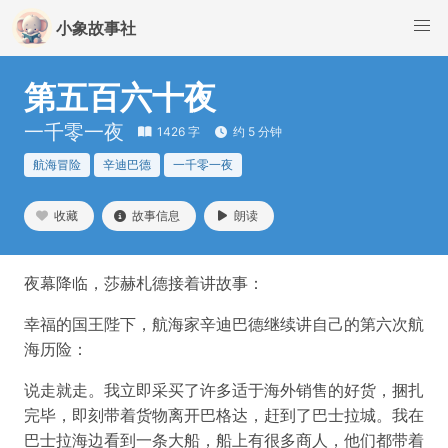
小象故事社
第五百六十夜
一千零一夜
1426 字
约 5 分钟
航海冒险
辛迪巴德
一千零一夜
收藏
故事信息
朗读
夜幕降临，莎赫札德接着讲故事：
幸福的国王陛下，航海家辛迪巴德继续讲自己的第六次航
海历险：
说走就走。我立即采买了许多适于海外销售的好货，捆扎
完毕，即刻带着货物离开巴格达，赶到了巴士拉城。我在
巴士拉海边看到一条大船，船上有很多商人，他们都带着