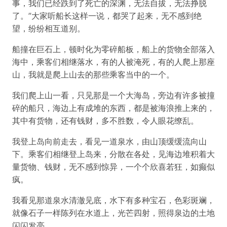
事，我们已经跌到了死亡的深渊，无法自拔，无法挣脱
了。”大家听船长这样一说，都哭了起来，无不感到绝
望，纷纷相互道别。
船撞在巨石上，顿时化为零碎船板，船上的货物全部落入
海中，乘客们相继落水，有的人被淹死，有的人爬上那座
山，我就是爬上山去的那些乘客当中的一个。
我们爬上山一看，只见那是一个大海岛，旁边有许多被撞
碎的船只，海边上有成堆的东西，都是被海浪推上来的，
其中有货物，还有钱财，多不胜数，令人眼花缭乱。
我登上岛向前走去，看见一道泉水，由山顶缓缓流向山
下。乘客们相继登上岛来，分散在各处，见海边堆积着大
量货物、钱财，无不感到惊异，一个个欣喜若狂，如癫似
疯。
我看见那道泉水清澈见底，水下有多种宝石，色彩斑斓，
就像石子一样陈列在水道上，光芒四射，照得泉边的土地
闪闪发亮。