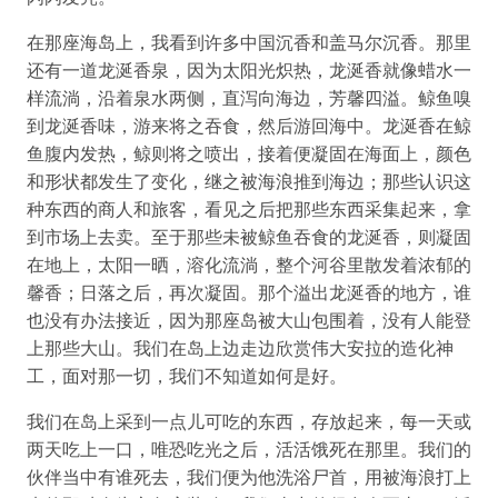
在那座海岛上，我看到许多中国沉香和盖马尔沉香。那里
还有一道龙涎香泉，因为太阳光炽热，龙涎香就像蜡水一
样流淌，沿着泉水两侧，直泻向海边，芳馨四溢。鲸鱼嗅
到龙涎香味，游来将之吞食，然后游回海中。龙涎香在鲸
鱼腹内发热，鲸则将之喷出，接着便凝固在海面上，颜色
和形状都发生了变化，继之被海浪推到海边；那些认识这
种东西的商人和旅客，看见之后把那些东西采集起来，拿
到市场上去卖。至于那些未被鲸鱼吞食的龙涎香，则凝固
在地上，太阳一晒，溶化流淌，整个河谷里散发着浓郁的
馨香；日落之后，再次凝固。那个溢出龙涎香的地方，谁
也没有办法接近，因为那座岛被大山包围着，没有人能登
上那些大山。我们在岛上边走边欣赏伟大安拉的造化神
工，面对那一切，我们不知道如何是好。
我们在岛上采到一点儿可吃的东西，存放起来，每一天或
两天吃上一口，唯恐吃光之后，活活饿死在那里。我们的
伙伴当中有谁死去，我们便为他洗浴尸首，用被海浪打上