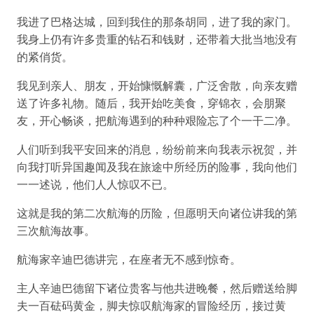
我进了巴格达城，回到我住的那条胡同，进了我的家门。
我身上仍有许多贵重的钻石和钱财，还带着大批当地没有
的紧俏货。
我见到亲人、朋友，开始慷慨解囊，广泛舍散，向亲友赠
送了许多礼物。随后，我开始吃美食，穿锦衣，会朋聚
友，开心畅谈，把航海遇到的种种艰险忘了个一干二净。
人们听到我平安回来的消息，纷纷前来向我表示祝贺，并
向我打听异国趣闻及我在旅途中所经历的险事，我向他们
一一述说，他们人人惊叹不已。
这就是我的第二次航海的历险，但愿明天向诸位讲我的第
三次航海故事。
航海家辛迪巴德讲完，在座者无不感到惊奇。
主人辛迪巴德留下诸位贵客与他共进晚餐，然后赠送给脚
夫一百砝码黄金，脚夫惊叹航海家的冒险经历，接过黄