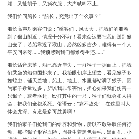
颊，又扯胡子，又撕衣服，大声喊叫不止。
我们忙问船长：“船长，究竟出了什么事？”
船长高声对乘客们说：“乘客们，风太大，把我们的船卷
到了猴山附近，情况十分不好！看来命运要把我们送到猴
山去了；若船靠近了猴山，必然凶多吉少，难得有一个人
平安回来呀……我预感到我们都难得生还……”
船长话音未落，船已靠近岸边，一群猴子一拥而上，把我
们乘坐的船包围起来了。我抬眼朝岸上望去，看见猴子多
如蝗虫，铺天盖地，船上、地上、水里都站满了猴子。因
为猴子数量过多，所以我非常害怕，担心如果我们伤害一
只猴子，或者驱赶、殴打其中的一只，猴子们就会和人拼
命，把我们全都杀死。俗语云：“寡不敌众”，在这里叫人
体会尤深。有道是多可胜勇啊！
我们怕猴子们抢我们的给养和货物，所以不敢采取任何行
动。那些猴子形容丑陋，周身生着黑色卷毛，黑面孔，小