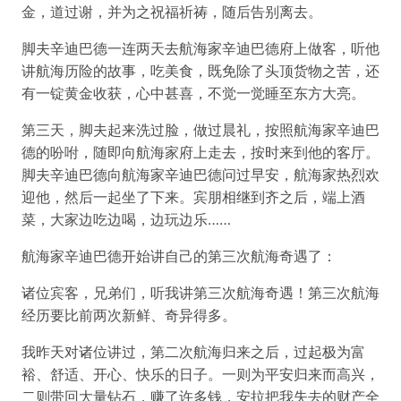
金，道过谢，并为之祝福祈祷，随后告别离去。
脚夫辛迪巴德一连两天去航海家辛迪巴德府上做客，听他
讲航海历险的故事，吃美食，既免除了头顶货物之苦，还
有一锭黄金收获，心中甚喜，不觉一觉睡至东方大亮。
第三天，脚夫起来洗过脸，做过晨礼，按照航海家辛迪巴
德的吩咐，随即向航海家府上走去，按时来到他的客厅。
脚夫辛迪巴德向航海家辛迪巴德问过早安，航海家热烈欢
迎他，然后一起坐了下来。宾朋相继到齐之后，端上酒
菜，大家边吃边喝，边玩边乐……
航海家辛迪巴德开始讲自己的第三次航海奇遇了：
诸位宾客，兄弟们，听我讲第三次航海奇遇！第三次航海
经历要比前两次新鲜、奇异得多。
我昨天对诸位讲过，第二次航海归来之后，过起极为富
裕、舒适、开心、快乐的日子。一则为平安归来而高兴，
二则带回大量钻石，赚了许多钱，安拉把我失去的财产全