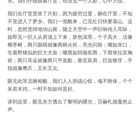
头。我们仔细观看厅堂，却没见一个人影，心中大惊。
我们在厅堂里坐了片刻，因为疲劳过度，躺在厅里，不知
不觉进入了梦乡。我们一觉醒来，已见红日快要落山。这
时，忽然觉得地动山摇，随之天空中一声巨响传入耳际，
旋即见一巨人从房顶上下来，肤色深黑，个子高大，活像
椰枣树，两只眼睛就像两柄火炬，亮光闪烁；嘴如井口，
生着野猪似的巨大犬齿；嘴唇如同骆驼唇，下唇耷拉至胸
前；两只耳朵就像两只平底船，垂至双肩，巨齿獠牙，手
指就像鹰爪，又长又尖。
眼见此等丑陋相貌，我们人人胆战心惊，魂不附体，个个
呆若木鸡，一时不知如何是好。
讲到这里，眼见东方透出了黎明的曙光，莎赫札德戛然止
声。