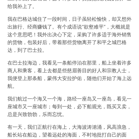
给我补上了。
我在巴格达城住了一段时间，日子虽轻松愉快，却又想外
出旅行、经商赚钱了。有个成语说“欲壑难平”，大概就是
这个意思吧！我外出决心下定，采购了许多适于海外销售
的货物，包装好后，带着那些货物离开了和平之城巴格
达，到了巴士拉。
在巴士拉海边，我看见一条船停泊在那里，船上坐着许多
商人和乘客，看上去都是些慈眉善目的好人和宗教人士，
我便登上那条船，蒙伟大安拉护佑，随他们开始了海上远
航。
我们航过一个海又一个海，路经一座岛又一座岛，看见一
座城市又一座城市；每到一处，必下船观光，既买又卖，
总是兴致勃勃，乐而忘忧。
有一天，我们正航行在海上，大海波涛汹涌，风高浪急，
船长站在船边，望着远处的海面，不时地批打自己的面