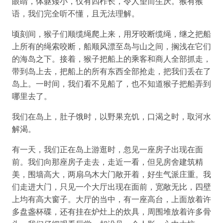
眼睛，体躯矮小，仅有四柞长，令人望而生厌。猴有猴
语，我们完全听不懂，且无法理解。
顷刻间，猴子们顺缆绳爬上来，用牙咬断缆绳，继之把船
上所有的绳索咬断，船顺风漂至岛与山之间，搁浅在它们
的海岛之下。接着，猴子把船上的乘客和商人全部抓走，
带到岛上去，把船上的所有东西全部抢走，把我们丢在了
岛上。一时间，我们看不见船了，也不知道猴子把船弄到
哪里去了。
我们在岛上，肚子饿时，以野果充饥，口渴之时，取河水
解渴。
有一天，我们正在岛上游逛时，忽见一座房子出现在面
前。我们向那座房子走去，走近一看，但见房舍建筑精
美，围墙高大，两扇乌木大门敞开着，好生气派庄重。我
们走进大门，只见一个大厅出现在面前，宽敞无比，四壁
上均有高大窗子。大厅的当中，有一座高台，上面放着许
多盘盏杯碟，还有挂在炉灶上的炊具，周围堆放着许多骨