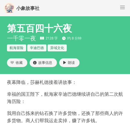
小象故事社
第五百四十六夜
一千零一夜
2128 字
约 8 分钟
航海冒险
辛迪巴德
异域文化
收藏
故事信息
朗读
夜幕降临，莎赫札德接着讲故事：
幸福的国王陛下，航海家辛迪巴德继续讲自己的第二次航
海历险：
我用自己拣来的钻石换了许多货物，还换了那些商人的许
多货物。商人们帮我运走卖掉，赚了许多钱。