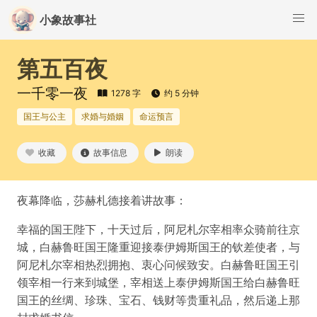
小象故事社
第五百夜
一千零一夜
1278 字
约 5 分钟
国王与公主
求婚与婚姻
命运预言
收藏
故事信息
朗读
夜幕降临，莎赫札德接着讲故事：
幸福的国王陛下，十天过后，阿尼札尔宰相率众骑前往京
城，白赫鲁旺国王隆重迎接泰伊姆斯国王的钦差使者，与
阿尼札尔宰相热烈拥抱、衷心问候致安。白赫鲁旺国王引
领宰相一行来到城堡，宰相送上泰伊姆斯国王给白赫鲁旺
国王的丝绸、珍珠、宝石、钱财等贵重礼品，然后递上那