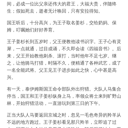
间，必成一位比父亲还伟大的君王，大福大贵，伴随终
生；假如死去，逝者无计唤回，只有安拉得知。
国王听后，十分高兴，为王子取名姜杉，交给奶妈、保
姆，叮嘱她们好好养育。
王子姜杉长到五岁时，父王便教他读书识字。王子心有灵
犀，一点就通，过目成诵，不久即会读《四福音书》。后
来，父王开始教他刺杀、滚打，当时他年不足七岁。继
之，让他骑马打猎，时隔不久，便精通了各种武艺，成了
一名全能武将。父王见王子进步如此之快，心中甚是高
兴。
有一天，泰伊姆斯国王命令部队外出狩猎。大队人马集合
停当，国王和王子姜杉纵身上马，率领众将士来到旷野山
林，开始狩猎活动，一直游玩到第三日的下午。
正当大队人马要返回京城之时，忽见一毛色奇异的羚羊从
不远的地方跑过。王子姜杉看见那只羚羊，立即追了过