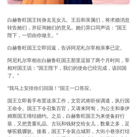
白赫鲁旺国王转身去见女儿、王后和亲属们，将求婚消息
转告她们，并征询她们的意见。她们异口同声说：“国王
陛下，一切由你做主。”
白赫鲁旺国王立即回返，告诉阿尼札尔宰相亲事已定。
阿尼札尔宰相在白赫鲁旺国王那里逗留了两个月时间，宰
相对国王说：“国王陛下，我们的使命已经完成，该回国
了。”
“我马上安排你们回国！”国王一口答应。
国王立即着手布置送亲工作，文官武将听候调遣，执行国
王命令。国王下令召集百官，又请来阿訇，为公主和泰伊
姆斯国王缔结婚约。之后，白赫鲁旺国王为来使备好行
装，又把贵重礼品、古玩和钱财交给女儿，数量之多，足
够驼载骡驮。接着，国王下令装点城郭，大街小巷张灯结