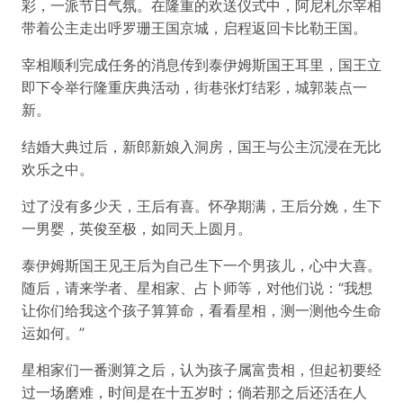
彩，一派节日气氛。在隆重的欢送仪式中，阿尼札尔宰相
带着公主走出呼罗珊王国京城，启程返回卡比勒王国。
宰相顺利完成任务的消息传到泰伊姆斯国王耳里，国王立
即下令举行隆重庆典活动，街巷张灯结彩，城郭装点一
新。
结婚大典过后，新郎新娘入洞房，国王与公主沉浸在无比
欢乐之中。
过了没有多少天，王后有喜。怀孕期满，王后分娩，生下
一男婴，英俊至极，如同天上圆月。
泰伊姆斯国王见王后为自己生下一个男孩儿，心中大喜。
随后，请来学者、星相家、占卜师等，对他们说：“我想
让你们给我这个孩子算算命，看看星相，测一测他今生命
运如何。”
星相家们一番测算之后，认为孩子属富贵相，但起初要经
过一场磨难，时间是在十五岁时；倘若那之后还活在人