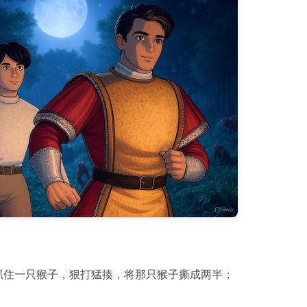
抓住一只猴子，狠打猛揍，将那只猴子撕成两半；