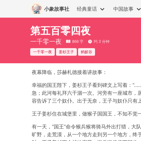
小象故事社
经典童话
中国故事
第五百零四夜
一千零一夜
866 字
约 3 分钟
一千零一夜
姜杉王子
蚂蚁谷
夜幕降临，莎赫札德接着讲故事：
幸福的国王陛下，姜杉王子看到碑文上写着：“…
急；此河每礼拜六干涸一次。河旁有一座城市，
容告诉了三个奴仆。出于无奈，王子与奴仆只有
王子姜杉住在城堡里，做猴子国国王，不知不觉
有一天，“国王”命令猴兵猴将骑马外出打猎，大
旷野，走荒漠，从一个地方走到另一个地方，终