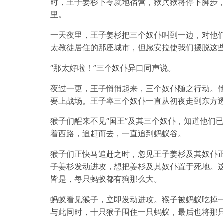
时，王子姜杉下令就地宿营，猴兵猴将停下脚步
里。
一天夜里，王子姜杉把三个奴仆叫到一边，对他们
太教徒居住的那座城市，但愿安拉使我们摆脱这些
“那太好啦！”三个奴仆异口同声说。
夜过一更，王子悄悄起来，三个奴仆随之行动。
要上战场。王子率三个奴仆一直从初夜走到东方
猴子们醒来不见“国王”及其三个奴仆，知道他们
着西路，追赶而去，一直追到蚂蚁谷。
猴子们正快马追赶之时，忽见王子姜杉及其奴仆
子姜杉发动进攻，想把姜杉及其奴仆置于死地。
皆是，每只蚂蚁都有狗那么大。
蚂蚁看见猴子，立即发动进攻。猴子被蚂蚁吃掉
与此同时，十只猴子围住一只蚂蚁，最后也将那