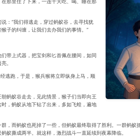
，在那里住了下来，一连十天吃、喝、睡在那
说：“我们得逃走，穿过蚂蚁谷，去寻找犹
猴子的纠缠，让我们去办我们的事情。”
他们带上式器，把宝剑和匕首佩在腰间，如同
透亮。
已经逃跑，于是，猴兵猴将立即纵身上马，顺
正朝蚂蚁谷走去，见此情景，猴子们当即向王
这时，蚂蚁从地下钻了出来，多如飞蝗，遍地
一群，而蚂蚁也死掉了一些，但蚂蚁最终取得了胜利。一群蚂蚁
只蚂蚁撕成两半。就这样，激烈战斗一直延续到夜幕降临。