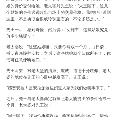
娘的身价交付给她。老太婆对先王说：“大王陛下，这几
个姑娘的身价远远超出市场上的交易价格。我把她们送到
这里，不是换取金银或珍珠宝石的，不论多还是少。”
先王一听，感到奇怪，然后说：“女施主，这些姑娘究竟
值多少钱呢？ ”
老太婆说：“这些姑娘嘛，只要你斋戒一个月，白日斋
戒，夜晚跪拜安拉，之后，这些姑娘就全归你所有了，你
便可任意使唤她们。”
先王听罢，对老太垫的清廉、虔诚、道德十分敬佩。老太
婆的地位在先王的心目中越发高了。先王说：
“感赞安拉！是安拉派这位妇道人家为我们做善事来了。”
之后，先王与老太婆商定就按照老太婆提出的条件斋戒一
个月。老太婆对先王说：
“国王陛下，我为你祈祷祝福，希望你能得到她们。请你