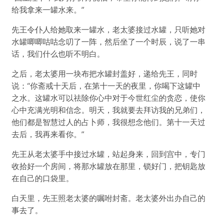
给我拿来一罐水来。”
先王令仆人给她取来一罐水，老太婆接过水罐，只听她对
水罐唧唧咕咕念叨了一阵，然后坐了一个时辰，说了一串
话，我们什么也听不明白。
之后，老太婆用一块布把水罐封盖好，递给先王，同时
说：“你斋戒十天后，在第十一天的夜里，你喝下这罐中
之水。这罐水可以祛除你心中对于今世红尘的贪恋，使你
心中充满光明和信念。明天，我就要去拜访我的兄弟们，
他们都是智慧过人的占卜师，我很想念他们。第十一天过
去后，我再来看你。”
先王从老太婆手中接过水罐，站起身来，回到宫中，专门
收拾好一个房间，将那水罐放在那里，锁好门，把钥匙放
在自己的口袋里。
白天里，先王照老太婆的嘱咐封斋。老太婆外出办自己的
事去了。