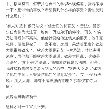
中。穆圣有言：假若担心自己的学识出现偏差，就请考虑
一下：想讨谁的喜欢？希望得到什么样的享受？害怕受到
什么惩罚？’
“有人对艾卜·侯乃法说：‘信士们的长官艾卜·贾法尔·曼苏
尔任命你为大法官，给你一万迪尔汗的俸禄。’而艾卜·侯
乃法听后并不高兴。他估计要给他送钱来的那天，他作完
礼拜，便盖起被子，一言不发。之后，果然哈里发的钦差
大臣带着钱来了。钦差大臣见到艾卜·侯乃法，对他讲明
来意，而他却不跟钦差大臣说话。钦差大臣说：‘这钱是
合法的。’艾卜·侯乃法说：‘我知道这钱是合法的。但是，
我讨厌权贵的厚意渗入到我的心中。’钦差大臣说：‘你到
了他们中间，只管提防他们的厚意就是了。’艾卜·侯乃法
说：‘跳入大海，哪有不湿衣服的道理？’沙菲仪有诗为
证：
灵魂理当听取劝告，
这样才能一生富贵平安。