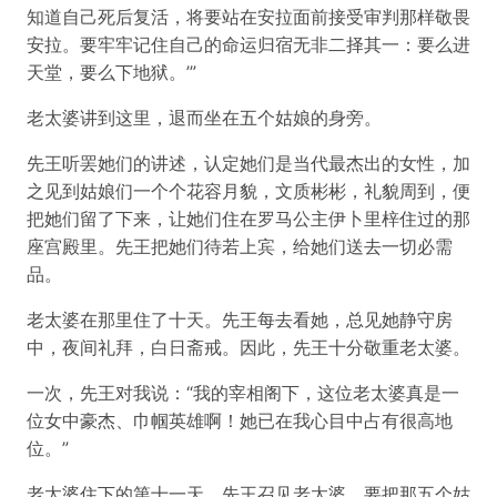
知道自己死后复活，将要站在安拉面前接受审判那样敬畏
安拉。要牢牢记住自己的命运归宿无非二择其一：要么进
天堂，要么下地狱。’”
老太婆讲到这里，退而坐在五个姑娘的身旁。
先王听罢她们的讲述，认定她们是当代最杰出的女性，加
之见到姑娘们一个个花容月貌，文质彬彬，礼貌周到，便
把她们留了下来，让她们住在罗马公主伊卜里梓住过的那
座宫殿里。先王把她们待若上宾，给她们送去一切必需
品。
老太婆在那里住了十天。先王每去看她，总见她静守房
中，夜间礼拜，白日斋戒。因此，先王十分敬重老太婆。
一次，先王对我说：“我的宰相阁下，这位老太婆真是一
位女中豪杰、巾帼英雄啊！她已在我心目中占有很高地
位。”
老太婆住下的第十一天，先王召见老太婆，要把那五个姑