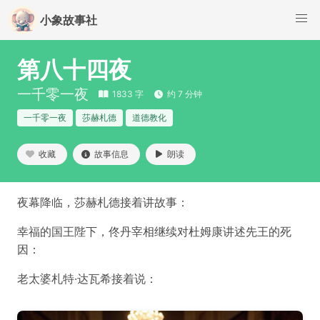
小象故事社
第八十四夜
一千零一夜
1833 字
约 7 分钟
一千零一夜
莎赫札德
道德教化
收藏
故事信息
朗读
夜幕降临，莎赫札德接着讲故事：
幸福的国王陛下，佟丹宰相继续对杜姆康讲述先王的死
因：
老太婆札特·达瓦希接着说：