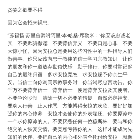
贪婪之欲要不得，
因为它会招来祸患。
“苏福扬·苏里曾嘱咐阿里·本·哈桑·席勒米：‘你应该忠诚老
实，不要欺骗撒谎，不要背信弃义，不要口是心非，不要
大惊小怪。因为安拉总是要用这些习性中的一种指导人们
做善事。你只应该向忠于教律的信士学习宗教知识，让你
的朋友和你一道放弃世俗快乐，勤于修行。你要时常记起
自己的最终归宿，多求安拉宽恕，求安拉赐予你余生平
安。当信士向你询问宗教事务时，你当竭尽忠言劝告。你
千万不要背弃信士！背弃信士，便是背弃安拉及其使者。
不要争论吵闹，清除一切不必要的猜疑，自然必定神安。
要劝人行善，止人作恶，方能博得安拉的欢欣。要好好加
强你的内心修养，安拉才会使你的外表端庄。你要原谅每
一个求你原谅的人。不要厌恶任何一位穆斯林，要与和你
绝交的人恢复交情。要宽恕亏待你的人，这样才能成为先
知们的伙伴。要把自己的内心和外表全托付给安拉，就像