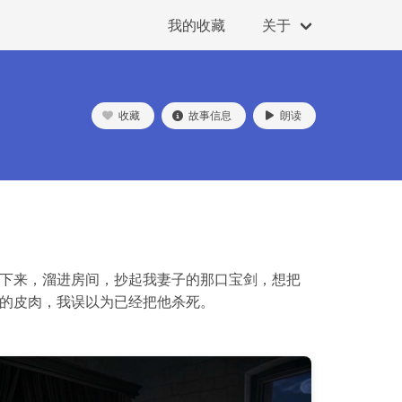
我的收藏
关于
收藏
故事信息
朗读
上下来，溜进房间，抄起我妻子的那口宝剑，想把
他的皮肉，我误以为已经把他杀死。