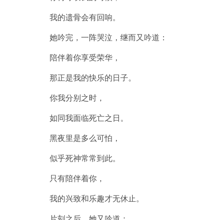
我的遗骨会有回响。
她吟完，一阵哭泣，继而又吟道：
陪伴着你享受荣华，
那正是我的快乐的日子。
你我分别之时，
如同我面临死亡之日。
黑夜里是多么可怕，
似乎死神常常到此。
只有陪伴着你，
我的兴致和乐趣才无休止。
片刻之后，她又吟道：