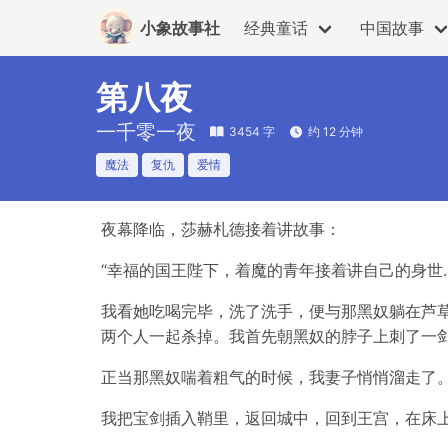
小象故事社
经典童话
中国故事
第八夜
一千零一夜
3454 字
约 12 分钟
魔法
复仇
爱情
夜幕降临，莎赫札德接着讲故事：
“幸福的国王陛下，着魔的青年接着讲自己的身世…
我看她吃喝完毕，洗了洗手，便与那黑奴躺在芦
两个人一起杀掉。我首先朝黑奴的脖子上刺了一
正当那黑奴喘着粗气的时候，我妻子悄悄溜走了
我把宝剑插入鞘里，返回城中，回到王宫，在床