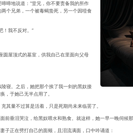
啼啼地说道：“堂兄，你不要责备我的所作
的两个兄弟，一个被毒蝎蛰死，另一个因噎食
吧！我不反对。”
座圆屋顶式的墓室，供我自己在里面向父母
似陵寝。之后，她把那个挨了我一剑的黑奴接
瘫痪，于她己无半点用了。
，充其量不过算是活着，只是死期尚未来临罢了。
奴面前垂泪哭泣，给黑奴喂水和熟食。就这样，她一早一晚伺候
见妻子正在劈打自己的面颊，且泪流满面，口中吟诵道：