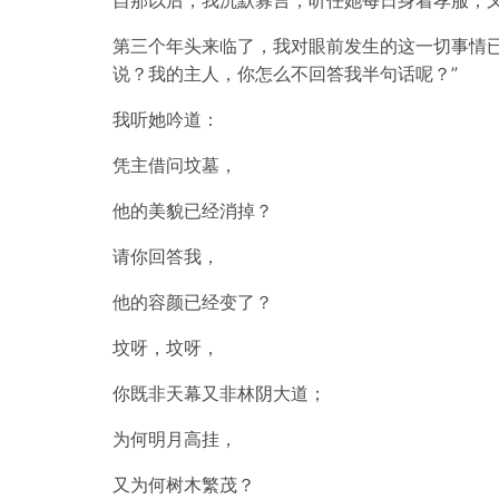
自那以后，我沉默寡言，听任她每日身着孝服，
第三个年头来临了，我对眼前发生的这一切事情已
说？我的主人，你怎么不回答我半句话呢？”
我听她吟道：
凭主借问坟墓，
他的美貌已经消掉？
请你回答我，
他的容颜已经变了？
坟呀，坟呀，
你既非天幕又非林阴大道；
为何明月高挂，
又为何树木繁茂？