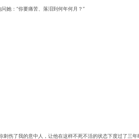
问她：“你要痛苦、落泪到何年何月？”
你刺伤了我的意中人，让他在这样不死不活的状态下度过了三年