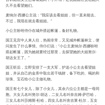
久不去看望她们。
麦纳尔·西娜公主说：“我应该去看姐姐，但一直未能去。
不过，我现在就去看姐姐。”
小公主吩咐侍仆在城外搭起帐篷，备好礼物。
国王见宫中人来人往，热闹非常，又见城外帐篷林立，便
问发生了什么事情。侍仆们说：“小公主麦纳尔·西娜吩咐
搭起帐篷，因为她就要经过那里，去探望她的大姐努尔·
胡达女王了。”
国王听后，立即安排了一支大军，护送小公主去看望姐
姐，并从自己的金库中取出若干钱财，备下吃的、喝的和
珍珠、宝石给小公主做礼物。
国王有七个女儿，除了小女儿，其余六位公主都是一母同
胞。大女儿名叫努尔·胡达，二女儿名叫奈吉姆·萨巴哈，
三女儿名叫莎姆斯·杜哈，四女儿名叫舍吉莱·杜尔，五女