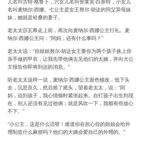
儿名叫古特·格鲁卜，六女儿名叫舍莱芙·白奈特，小女儿
名叫麦纳尔·西娜。七公主是女王努尔·胡达的同父异母妹
妹，她就是哈桑的妻子。
老太太莎瓦希走上前，再次向麦纳尔·西娜公主行礼。麦
纳尔·西娜公主问：“阿妈，还有什么事吗？”
老太太说：“你姐姐努尔·胡达女王要你为两个孩子换上你
亲手做的甲衣，让我先带他俩去见他们的大姨，并向大公
主报告你即将到达的消息。”
听老太太这样一说，麦纳尔·西娜公主面色顿改，低下头
去，沉思良久，然后摇了摇头，望着老太太，说：“阿
妈，说到孩子，我心情顿时紧张起来。自打孩子出生到现
在，别人还没有见过他俩；就是风吹一下，我都有些放心
不下。”
“小公主，这是什么话呀！难道你在担心你的姐姐会给外
甥制造什么麻烦吗？他们的大姨会爱自己的外甥的。”