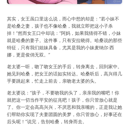
其实，女王虽口里这么说，而心中想的却是：“若小妹不
是哈桑之妻，孩子也不像哈桑，我就立即把这小子杀
掉！”然而女王口中却说：“阿妈，如果我猜得不错，小妹
就是哈桑的妻子。这件事，只有安拉晓得。哈桑说的那些
特征，只有我们姐妹具备，尤其是我的小妹麦纳尔·西
娜，更是俊俏无双。”
老太婆一听，吻了吻女王的手后，转身离去，回到家中。
她见到哈桑，把女王的话如实转达。哈桑听后，高兴得几
乎要跳起来，忙走上前去，亲吻老太婆的头。
老太婆说：“孩子，不要吻我的头了，亲亲我的嘴吧！你
就把这一切当作平安的征兆吧！孩子，你只管放心就是
了。你一定会高高兴兴，不厌恶和我亲嘴的，正是我让她
们帮助你实现了夫妻团圆的美梦，你只管放心，好事还在
后头呢！”说完，告别哈桑，转身而去。