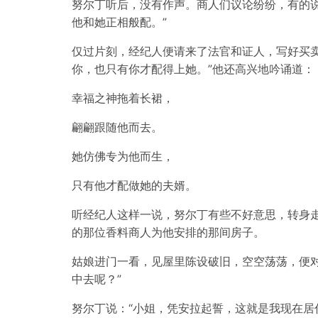
努尔丁听后，没有作声。商人们议论纷纷，有的说“
他和她正相般配。”
仅过片刻，经纪人便请来了法官和证人，写好买
你，也只有你才配得上她。”他还高兴地吟诵道：
幸福之神拖着长裙，
翩翩跟随他而去。
她仿佛专为他而生，
只有他才配做她的夫婿。
听经纪人这样一说，努尔丁有些不好意思，转身
的那位香料商人为他安排的那间房子。
姑娘进门一看，见屋里陈设破旧，空空荡荡，便
中去呢？”
努尔丁说：“小姐，凭安拉起誓，这就是我现在