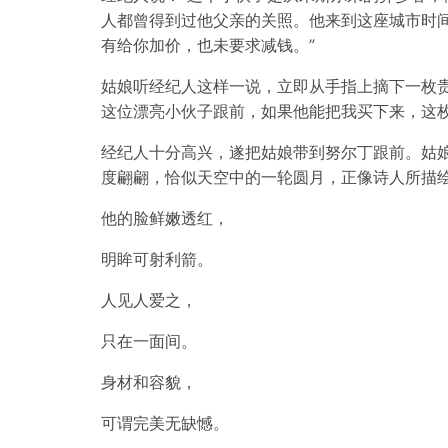
人都曾得到过他父亲的关照。他来到这座城市时
有给你加价，也未要求减钱。”
姑娘听经纪人这样一说，立即从手指上摘下一枚贵
这位漂亮小伙子跟前，如果他能把我买下来，这枚
经纪人十分高兴，遂把姑娘带到努尔丁跟前。姑
度翩翩，恰似天空中的一轮圆月，正像诗人所描
他的脸鲜嫩透红，
明眸可射利箭。
人见人爱之，
只在一面间。
身材和容貌，
可谓完美无缺憾。