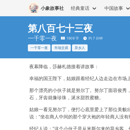
小象故事社
经典童话
中国故事
第八百七十三夜
一千零一夜
1909 字
约 7 分钟
一千零一夜
市场交易
异乡人
夜幕降临，莎赫札德接着讲故事：
幸福的国王陛下，姑娘跟着经纪人边走边在市场
那个漂亮的小伙子就是努尔丁。努尔丁面容俊秀
石，牙齿就像珍珠，涎水甜胜蜜糖。
姑娘一看见努尔丁，便打心底里爱上了那位美貌
说：“坐在商人中间的那个穿大袍的年轻商人没有
经纪人说：“这个小伙子是从米斯尔来的异乡客，