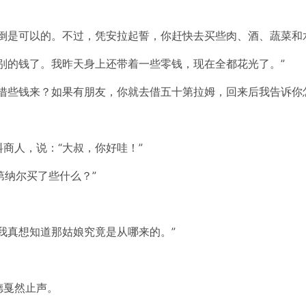
倒是可以的。不过，凭安拉起誓，你赶快去买些肉、酒、蔬菜和
别的钱了。我昨天身上还带着一些零钱，现在全都花光了。”
借些钱来？如果有朋友，你就去借五十第拉姆，回来后我告诉你
商人，说：“大叔，你好哇！”
第纳尔买了些什么？”
我真想知道那姑娘究竟是从哪来的。”
德戛然止声。