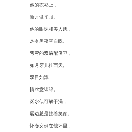
他的衣衫上，
新月做扣眼。
他的眼珠和美人痣，
足令黑夜空自叹。
弯弯的双眉配俊容，
如月牙儿挂西天。
双目如潭，
情丝意缠绵。
涎水似可解干渴，
唇边总是挂着笑颜。
怀春女倒在他怀里，