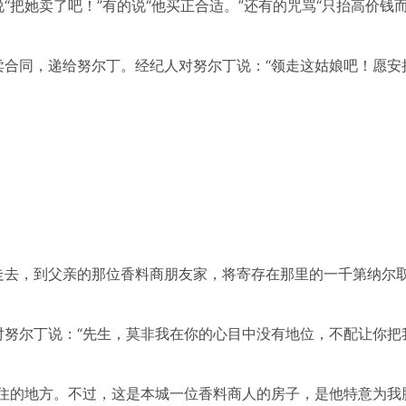
把她卖了吧！”有的说“他买正合适。”还有的咒骂“只抬高价钱
卖合同，递给努尔丁。经纪人对努尔丁说：“领走这姑娘吧！愿安
走去，到父亲的那位香料商朋友家，将寄存在那里的一千第纳尔
对努尔丁说：“先生，莫非我在你的心目中没有地位，不配让你把
居住的地方。不过，这是本城一位香料商人的房子，是他特意为我