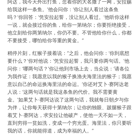
阿达，我今天外出打鱼，念着你的大名撒了一网，安拉赐
给我这样一条鱼。’他会问你：‘你让别人看过这条鱼
吗？’你回答：‘凭安拉起誓，没让别人看过。’他听你这样
一说，就会接过你的鱼，给你一第纳尔；你要拒绝接受，
他立刻给你两第纳尔，你仍不要。不管他给你什么，你都
不要接受，哪怕给你等重的黄金。”
稍停片刻，红猴子接着说：“之后，他会问你：‘你到底想
要什么？’你对他说：‘凭安拉起誓，我只要你两句话。’他
问你：‘哪两句话？’你让他到市场上去，当众说：‘请各位
为我作证：我愿意以我的猴子换渔夫海里法的猴子；我愿
意以自己的命运换海里法的命运。’你还对艾卜·赛阿达老
人说：‘这两句话就是我这条鱼的代价。我不需要黄
金。’如果艾卜·赛阿达说了这两句话，我就每日朝夕与你
为伴，让你每天获得十第纳尔；让你的独眼、跛腿猴子跟
着艾卜·赛阿达，求安拉让他破产，使他一天不如一天，
直到穷得一贫如洗，变成一个穷光蛋。海里法，你只要听
我的话，你就能得道，成为幸福的人。”