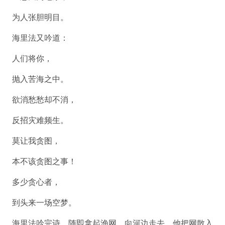
为人张胆明目。
海里法又吟道：
人们将你，
抛入苦海之中。
欲消愁愁却不消，
反招灾难频生。
莫让我贪图，
本不该贪图之事！
多少贪心者，
到头来一场空梦。
海里法吟完诗，随即拿起渔网，向河边走去。他把网散入