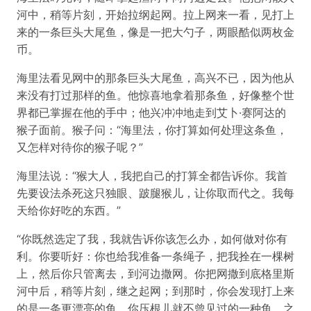
河中，稍等片刻，开始拉纲起网。拉上网来一看，见打上
来的一条巨头大尾鱼，像是一把大勺子，两眼酷似两枚金
币。
海里法看见网中的那条巨头大尾鱼，高兴不已，因为他从
来没有打过那样的鱼。他惊喜地拿着那条鱼，好像整个世
界都已掌握在他的手中；他兴冲冲地走到艾卜·赛阿达的
猴子面前。猴子问：“海里法，你打算如何处理这条鱼，
又怎样对待你的猴子呢？”
海里法说：“猴大人，我把自己的打算全都告诉你。我首
先要设法杀死这只独眼、跛腿猴儿，让你取而代之。我每
天给你好吃的东西。”
“你既然选定了我，我就告诉你该怎么办，如何做对你有
利。你要听好：你也给我准备一条绳子，把我拴在一棵树
上，然后你只管离去，到河边撒网。你把网撒到底格里斯
河中后，稍等片刻，继之起网；到那时，你会发现打上来
的是一条更漂亮的鱼，你压根儿就不曾见过的一种鱼。之