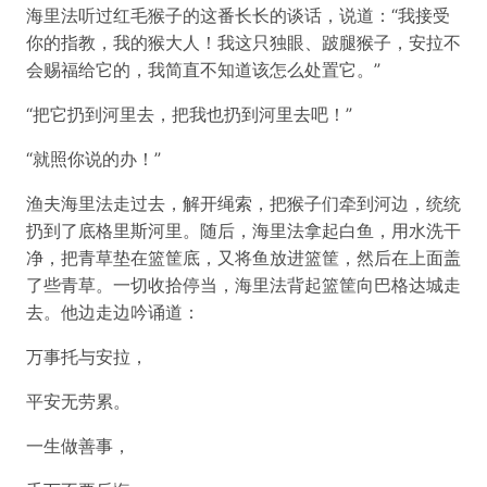
海里法听过红毛猴子的这番长长的谈话，说道：“我接受
你的指教，我的猴大人！我这只独眼、跛腿猴子，安拉不
会赐福给它的，我简直不知道该怎么处置它。”
“把它扔到河里去，把我也扔到河里去吧！”
“就照你说的办！”
渔夫海里法走过去，解开绳索，把猴子们牵到河边，统统
扔到了底格里斯河里。随后，海里法拿起白鱼，用水洗干
净，把青草垫在篮筐底，又将鱼放进篮筐，然后在上面盖
了些青草。一切收拾停当，海里法背起篮筐向巴格达城走
去。他边走边吟诵道：
万事托与安拉，
平安无劳累。
一生做善事，