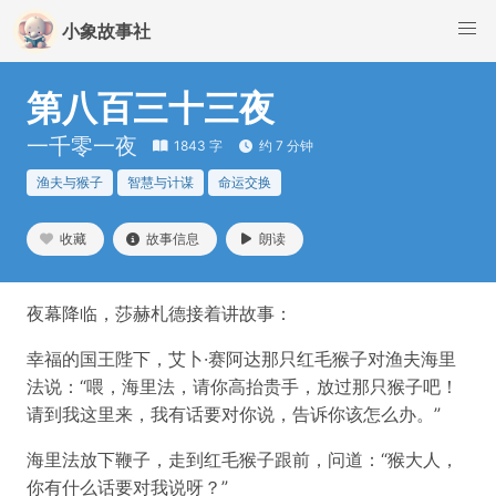
小象故事社
第八百三十三夜
一千零一夜
1843 字
约 7 分钟
渔夫与猴子
智慧与计谋
命运交换
收藏
故事信息
朗读
夜幕降临，莎赫札德接着讲故事：
幸福的国王陛下，艾卜·赛阿达那只红毛猴子对渔夫海里
法说：“喂，海里法，请你高抬贵手，放过那只猴子吧！
请到我这里来，我有话要对你说，告诉你该怎么办。”
海里法放下鞭子，走到红毛猴子跟前，问道：“猴大人，
你有什么话要对我说呀？”