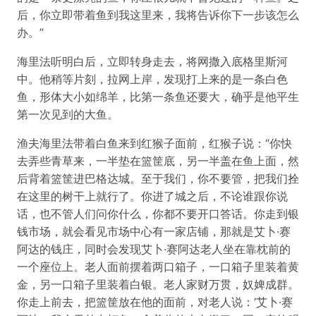
后，你立即带着鱼到我这里来，我将告诉你下一步该怎么
办。”
海里法听明白后，立即转身走去，将网撒入底格里斯河
中。他稍等片刻，拉网上岸，发现打上来的是一条白色
鱼，形体大小如绵羊，比第一条鱼还要大，确乎是他平生
第一次见到的大鱼。
渔夫海里法带着白鱼来到红猴子面前，红猴子说：“你快
去弄些青草来，一半垫在篮筐底，另一半盖在鱼上面，然
后背着篮筐进巴格达城。至于我们，你不要管，把我们拴
在这里的树干上就行了。你进了城之后，不论谁跟你说
话，也不管人们问你什么，你都不要开口答话。你走到银
钱市场，就会看见市场中心有一家店铺，那就是艾卜·赛
阿达的钱庄，同时会发现艾卜·赛阿达老人坐在靠枕前的
一个座位上。老人面前摆着两口箱子，一口箱子里装着黄
金，另一口箱子里装着白银。老人家财万贯，奴婢成群。
你走上前去，把篮筐放在他的面前，对老人说：‘艾卜·赛