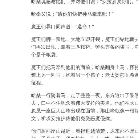
哈桑说感谢他们，并对他们说：“安拉嘉奖你们。
哈桑又说：“请你们快把神马牵来吧！”
魔王们异口同声道：“遵命！”
魔王们脚一跺地，大地立即开裂，魔王们钻地而
们再次出现，牵着三匹鞍鞯、辔头齐备的骏马，
个是干粮袋。
魔王们把马牵到他们的面前，哈桑翻身上马，怀抱
骑上另一匹马，抱着另一个孩子；老太婆莎瓦希
征程。
哈桑一行骑着马，走了整整一夜。东方透出了黎
去，口中不住地念着伟大安拉的美名。他们在大
忽见一座巨大山峰出现在面前，那山峰就像一根
文，祈求安拉护佑他们免受恶魔侵扰。
他们离那座山越近，看得也越清楚，原来那不是