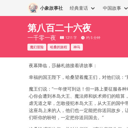
小象故事社
经典童话
中国故事
第八百二十六夜
一千零一夜
1211 字
约 5 分钟
魔幻冒险
哈桑的旅程
神马
夜幕降临，莎赫札德接着讲故事：
幸福的国王陛下，哈桑望着魔王们，对他们说：“
魔王们说：“一年便可到达！但一路上要征服各
心你会遭到本岛大王、魔法师和妖术师们的暗算
虐无道之辈，怎敢侵犯本岛大王，从大王的国中
这座岛上来的人，他们也一定能把你送回故乡，
们听你的吩咐，一定把你送回国去。”