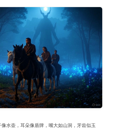
子像水壶，耳朵像盾牌，嘴大如山洞，牙齿似玉