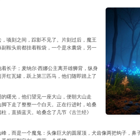
”
去，顷刻之间，踪影不见了。片刻过后，魔王
每副鞍头前都挂着鞍袋，一个是水囊袋，另一
着长子；麦纳尔·西娜公主离开雄狮背，纵身
离开红瓦罐，跃上第三匹马，他们随即踏上了
明的曙光，他们望见一座大山，便朝大山走
山脚下走了整整一个白天。正在行进时，哈桑
烟柱，直插蓝天。哈桑念了几节《古兰经》
山峰，而是一个魔鬼：头像巨大的圆屋顶，犬齿像两把钩子，鼻