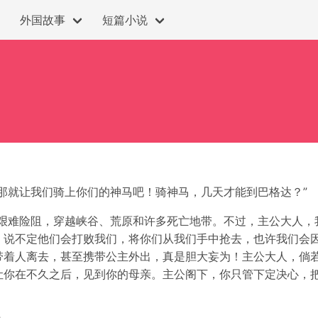
外国故事
短篇小说
那就让我们骑上你们的神马吧！骑神马，几天才能到巴格达？”
种艰难险阻，穿越峡谷、荒原和许多死亡地带。不过，主公大人，
，说不定他们会打败我们，将你们从我们手中抢去，也许我们会
带着人离去，甚至携带公主外出，真是胆大妄为！主公大人，倘
让你在不久之后，见到你的母亲。主公阁下，你只管下定决心，