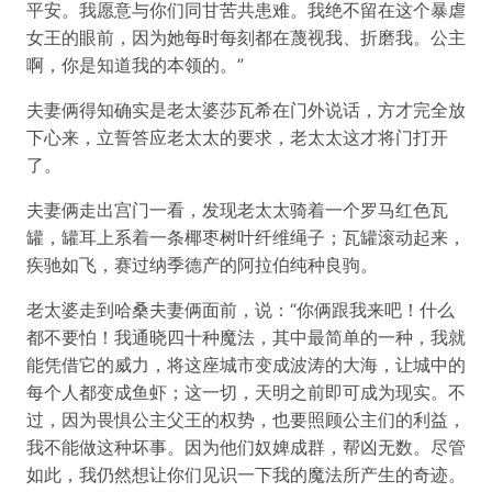
平安。我愿意与你们同甘苦共患难。我绝不留在这个暴虐
女王的眼前，因为她每时每刻都在蔑视我、折磨我。公主
啊，你是知道我的本领的。”
夫妻俩得知确实是老太婆莎瓦希在门外说话，方才完全放
下心来，立誓答应老太太的要求，老太太这才将门打开
了。
夫妻俩走出宫门一看，发现老太太骑着一个罗马红色瓦
罐，罐耳上系着一条椰枣树叶纤维绳子；瓦罐滚动起来，
疾驰如飞，赛过纳季德产的阿拉伯纯种良驹。
老太婆走到哈桑夫妻俩面前，说：“你俩跟我来吧！什么
都不要怕！我通晓四十种魔法，其中最简单的一种，我就
能凭借它的威力，将这座城市变成波涛的大海，让城中的
每个人都变成鱼虾；这一切，天明之前即可成为现实。不
过，因为畏惧公主父王的权势，也要照顾公主们的利益，
我不能做这种坏事。因为他们奴婢成群，帮凶无数。尽管
如此，我仍然想让你们见识一下我的魔法所产生的奇迹。