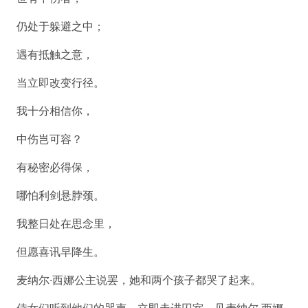
仍处于躲避之中；
遇有抵触之意，
当立即改变行径。
我十分相信你，
中伤岂可容？
有秘密必得保，
哪怕利剑悬脖颈。
我整日处在思念里，
但愿喜讯早降生。
麦纳尔·西娜公主说罢，她和两个孩子都哭了起来。