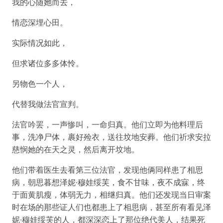
我的心随她而去，
情恋深埋心田。
实际情况如此，
但求诸位多多体怜。
另物色一个人，
代替我做法官宣判。
法官吟罢，一声惨叫，一命归真。他们立即为他料理后
事，洗净尸体，裹好殓衣，送往坟地安葬。他们祈求安拉
慈悯她的在天之灵，然后离开坟地。
他们带着医生去看第三位法官，发现他俩同样患了相思
病，朝思暮想泽妮·穆娃绥芙，食不甘味，夜不成寐，终
于面黄肌瘦，体弱无力，相继归真。他们还发现当日审案
时在场的那些证人们也都患上了相思病，甚至所有看见泽
妮·穆娃绥芙的人，都深深恋上了那位绝代美人，结果死