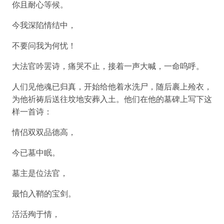
你且耐心等候。
今我深陷情结中，
不要问我为何忧！
大法官吟罢诗，痛哭不止，接着一声大喊，一命呜呼。
人们见他魂已归真，开始给他着水洗尸，随后裹上殓衣，
为他祈祷后送往坟地安葬入土。他们在他的墓碑上写下这
样一首诗：
情侣双双品德高，
今已墓中眠。
墓主是位法官，
最怕入鞘的宝剑。
活活殉于情，