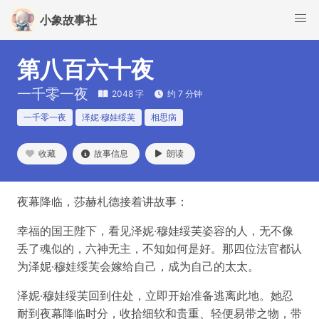
小象故事社
第八百六十夜
一千零一夜
2048 字
约 7 分钟
一千零一夜
泽妮·穆娃绥芙
相思病
收藏
故事信息
朗读
夜幕降临，莎赫札德接着讲故事：
幸福的国王陛下，看见泽妮·穆娃绥芙姿容的人，无不像
丢了魂似的，六神无主，不知如何是好。那四位法官都认
为泽妮·穆娃绥芙会嫁给自己，成为自己的太太。
泽妮·穆娃绥芙回到住处，立即开始准备逃离此地。她忍
耐到夜幕降临时分，收拾细软和贵重、轻便易带之物，带