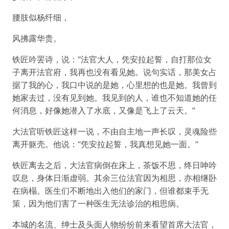
腰肢似杨纤细，
风拂露华贵。
铁匠吟罢诗，说：“法官大人，凭安拉起誓，自打那位女
子离开法官府，我再也没有看见她。说句实话，那美女占
据了我的心，我口中说的是她，心里想的也是她。我曾到
她家去过，没有见到她。我见到的人，谁也不知道她的任
何消息，好像她潜入了水底，又像是飞上了云天。”
大法官听铁匠这样一说，不由自主地一声长叹，灵魂险些
离开躯壳。他说：“凭安拉起誓，我真想见她一面。”
铁匠离去之后，大法官病倒在床上，茶饭不思，终日呻吟
叹息，身体日渐虚弱。其余三位法官因为相思，亦相继卧
在病榻。医生们不断地出入他们的家门，但谁都束手无
策，因为他们害了一种医生无法诊治的相思病。
本城的名流、绅士及头面人物纷纷前来看望首席大法官，