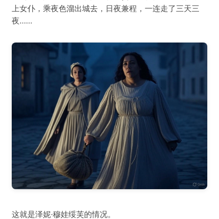
上女仆，乘夜色溜出城去，日夜兼程，一连走了三天三
夜……
这就是泽妮·穆娃绥芙的情况。