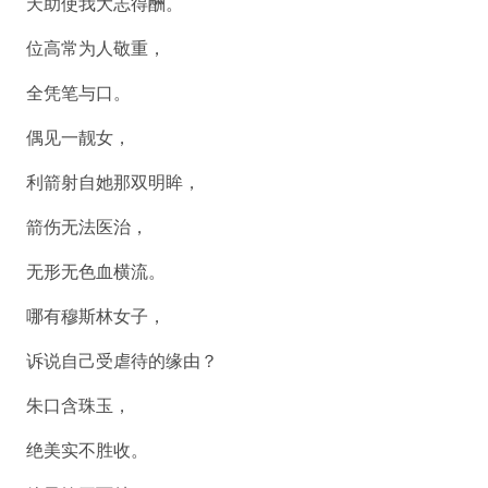
天助使我大志得酬。
位高常为人敬重，
全凭笔与口。
偶见一靓女，
利箭射自她那双明眸，
箭伤无法医治，
无形无色血横流。
哪有穆斯林女子，
诉说自己受虐待的缘由？
朱口含珠玉，
绝美实不胜收。