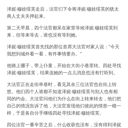
泽妮·穆娃绥芙走后，法官们下令将泽妮·穆娃绥芙的犹太
商人丈夫关押起来。
第二天早晨，四个法官都呆在家里等候泽妮·穆娃绥芙到
来，但等来等去，谁也没有等到她。
泽妮·穆娃绥芙首先找的那位首席大法官对家人说：“今天
我想到城外看一看，有件事情要办。”
他骑上骡子，带上仆童，开始在大街小巷里转。四处寻找
泽妮·穆娃绥芙，结果连她的一点儿消息也没有打听到。
大法官正在走街串巷时，看见其余三位法官也在街上转
悠。他们四个人谁都不知道泽妮·穆娃绥芙与别人也有相
同的约会。大法官问他们为什么在街上转来转去，他们把
自己的情况告诉了他，大法官发现他们彼此的情形一模一
样，于是各自分手继续四处寻找泽妮·穆娃绥芙。
四位法官一番辛苦之后，什么收获也没有，没有得到泽妮