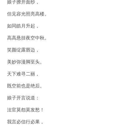
娘子撩开面纱，
但见容光照亮高楼。
如同皓月升起，
高高悬挂夜空中秋。
笑颜绽露唇边，
美妙弥漫脚至头。
天下难寻二丽，
既空前也是绝后。
娘子开言说道：
法官莫怨莫发愁！
我言必信行必果，