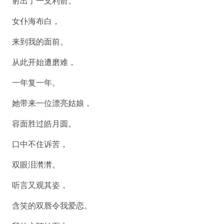
射出了一支利箭。
女仆海布白，
来到我的面前。
从此开始遭磨难，
一年复一年。
她带来一位漂亮姑娘，
容面胜过皓月圆。
口中不住诉苦，
双眼泪潸潸。
听言又观其姿，
含笑的双唇令我爱恋。