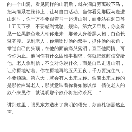
的一个山洞。看见同样的山洞后，就在洞口旁离鞍下马，
把马缰系在鞍鞯上，让马自由活动。当你看见那匹马走进
山洞时，你千万不要跟着马一起进山洞，而要站在洞口等
上五天五夜，不要感到忧愁、烦恼。第六天早晨，你会看
见一位黑肤色老人朝你走来，那老人身着黑大袍，白色长
髯齐腰。见到老人，你亲吻过他的双手，抓住他的衣角，
举过自己的头顶，在他的面前痛哭落泪，直至他同情、可
怜你为止。他问你有什么困难事相求，你就把这封信交给
他。老人拿到信，不会对你说什么，而是自己走进山洞，
让你原地站着。你在原地再站五天五夜，千万要沉住气，
不要烦躁。第六天，就会有人出来见你。假若出来见你的
是那位白髯老人，那就意味着你将如愿以偿；倘使老人的
奴仆来见你，就说明那个奴仆将把你杀死……”
讲到这里，眼见东方透出了黎明的曙光，莎赫札德戛然止
声。