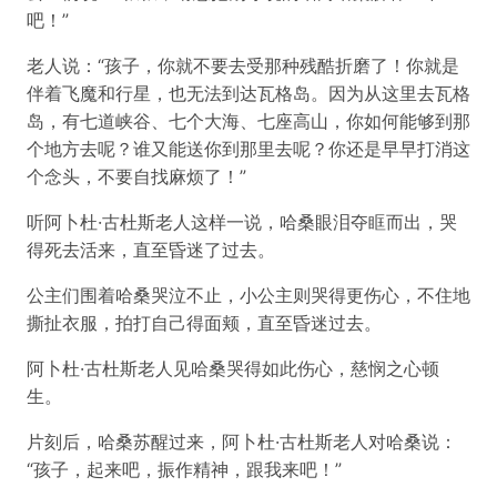
吧！”
老人说：“孩子，你就不要去受那种残酷折磨了！你就是
伴着飞魔和行星，也无法到达瓦格岛。因为从这里去瓦格
岛，有七道峡谷、七个大海、七座高山，你如何能够到那
个地方去呢？谁又能送你到那里去呢？你还是早早打消这
个念头，不要自找麻烦了！”
听阿卜杜·古杜斯老人这样一说，哈桑眼泪夺眶而出，哭
得死去活来，直至昏迷了过去。
公主们围着哈桑哭泣不止，小公主则哭得更伤心，不住地
撕扯衣服，拍打自己得面颊，直至昏迷过去。
阿卜杜·古杜斯老人见哈桑哭得如此伤心，慈悯之心顿
生。
片刻后，哈桑苏醒过来，阿卜杜·古杜斯老人对哈桑说：
“孩子，起来吧，振作精神，跟我来吧！”