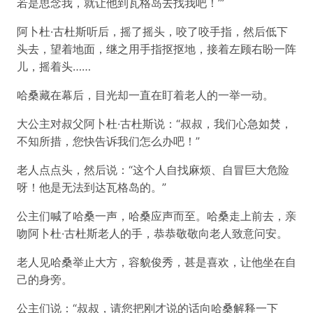
若是思念我，就让他到瓦格岛去找我吧！’”
阿卜杜·古杜斯听后，摇了摇头，咬了咬手指，然后低下
头去，望着地面，继之用手指抠抠地，接着左顾右盼一阵
儿，摇着头……
哈桑藏在幕后，目光却一直在盯着老人的一举一动。
大公主对叔父阿卜杜·古杜斯说：“叔叔，我们心急如焚，
不知所措，您快告诉我们怎么办吧！”
老人点点头，然后说：“这个人自找麻烦、自冒巨大危险
呀！他是无法到达瓦格岛的。”
公主们喊了哈桑一声，哈桑应声而至。哈桑走上前去，亲
吻阿卜杜·古杜斯老人的手，恭恭敬敬向老人致意问安。
老人见哈桑举止大方，容貌俊秀，甚是喜欢，让他坐在自
己的身旁。
公主们说：“叔叔，请您把刚才说的话向哈桑解释一下