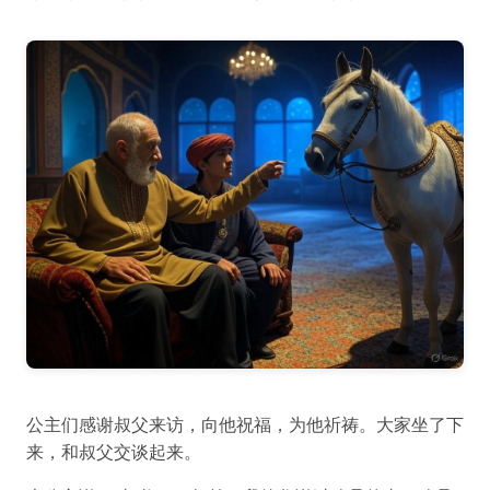
公主们感谢叔父来访，向他祝福，为他祈祷。大家坐了下
来，和叔父交谈起来。