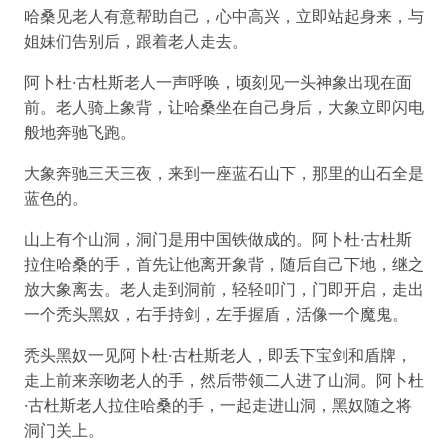
哈桑见老人有意帮助自己，心中高兴，立即站起身来，与
姐妹们告别后，跟着老人走去。
阿卜杜·古杜斯老人一声呼唤，顷刻见一头神象出现在面
前。老人骑上象背，让哈桑坐在自己身后，大象立即闪电
般地奔驰飞跑。
大象奔驰三天三夜，来到一座蓝石山下，那里的山石全是
蓝色的。
山上有个山洞，洞门是用中国铁做成的。阿卜杜·古杜斯
拉住哈桑的手，首先让他离开象背，随后自己下地，继之
放大象离去。老人走到洞前，轻轻叩门，门即开启，走出
一个秃头黑奴，右手持剑，左手握盾，活像一个魔鬼。
秃头黑奴一见阿卜杜·古杜斯老人，即丢下宝剑和盾牌，
走上前来亲吻老人的手，然后带领二人进了山洞。阿卜杜
·古杜斯老人拉住哈桑的手，一起走进山洞，黑奴随之将
洞门关上。