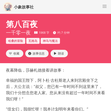
小象故事社
第八百夜
一千零一夜
1968 字
约 7 分钟
哈桑的冒险
瓦格岛
神马与魔法
收藏
故事信息
朗读
夜幕降临，莎赫札德接着讲故事：
幸福的国王陛下，阿卜杜·古杜斯老人来到宫殿坐下之
后，大公主说：“叔父，您已有一年时间不到这里来了，
我们十分想念您老人家。您从来没有超过一年时间不来看
我们呀！”
“侄女们，我很忙呀！我本计划明年来看你们。”