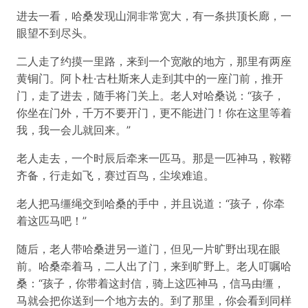
进去一看，哈桑发现山洞非常宽大，有一条拱顶长廊，一
眼望不到尽头。
二人走了约摸一里路，来到一个宽敞的地方，那里有两座
黄铜门。阿卜杜·古杜斯来人走到其中的一座门前，推开
门，走了进去，随手将门关上。老人对哈桑说：“孩子，
你坐在门外，千万不要开门，更不能进门！你在这里等着
我，我一会儿就回来。”
老人走去，一个时辰后牵来一匹马。那是一匹神马，鞍鞯
齐备，行走如飞，赛过百鸟，尘埃难追。
老人把马缰绳交到哈桑的手中，并且说道：“孩子，你牵
着这匹马吧！”
随后，老人带哈桑进另一道门，但见一片旷野出现在眼
前。哈桑牵着马，二人出了门，来到旷野上。老人叮嘱哈
桑：“孩子，你带着这封信，骑上这匹神马，信马由缰，
马就会把你送到一个地方去的。到了那里，你会看到同样