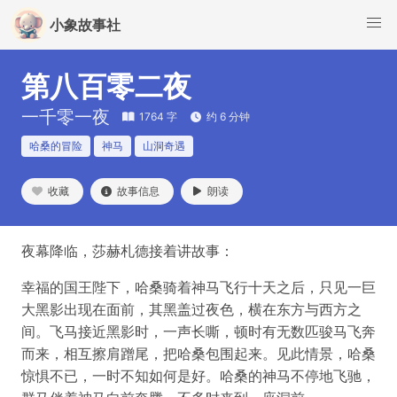
小象故事社
第八百零二夜
一千零一夜
1764 字
约 6 分钟
哈桑的冒险
神马
山洞奇遇
收藏
故事信息
朗读
夜幕降临，莎赫札德接着讲故事：
幸福的国王陛下，哈桑骑着神马飞行十天之后，只见一巨
大黑影出现在面前，其黑盖过夜色，横在东方与西方之
间。飞马接近黑影时，一声长嘶，顿时有无数匹骏马飞奔
而来，相互擦肩蹭尾，把哈桑包围起来。见此情景，哈桑
惊惧不已，一时不知如何是好。哈桑的神马不停地飞驰，