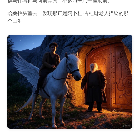
群马伴着神马向前奔腾，不多时来到一座洞前。
哈桑抬头望去，发现那正是阿卜杜·古杜斯老人描绘的那
个山洞。