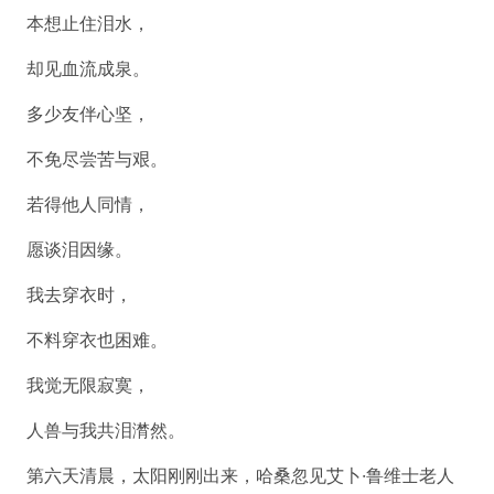
本想止住泪水，
却见血流成泉。
多少友伴心坚，
不免尽尝苦与艰。
若得他人同情，
愿谈泪因缘。
我去穿衣时，
不料穿衣也困难。
我觉无限寂寞，
人兽与我共泪潸然。
第六天清晨，太阳刚刚出来，哈桑忽见艾卜·鲁维士老人