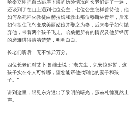
哈桑立即把自己跳崖下海的历险情况向长老们讲了一遍，
还谈到了在山上遇到七位公主，七位公主怎样善待他，他
如何杀死拜火教徒白赫拉姆和救出那位穆斯林青年，后来
如何捉住飞鸟变成美丽姑娘并娶之为妻，后来妻子如何抛
弃他，带着两个孩子飞走。哈桑把所有的情况及他所经历
的磨难讲得清清楚楚，明明白白。
长老们听后，无不惊异万分。
四位长老们对艾卜·鲁维士说：“老先生，凭安拉起誓，这
孩子实在令人可怜哪，望您能帮他找到他的妻子和孩
子。”
讲到这里，眼见东方透出了黎明的曙光，莎赫札德戛然止
声。
© 2016-2025
Marvin Studio