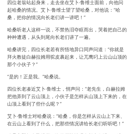
四位老翁站起身来，走去坐在艾卜·鲁维士面前，向他问
起哈桑的情况。艾卜·鲁维士望了望哈桑，对他说：“哈
桑，把你的情况向长老们讲一讲吧！”
哈桑听老人这样一说，不禁热泪夺眶而出，哭着把自己的
种种遭遇，从头到尾向长老们讲了一遍。
哈桑讲完，四位长老若有所悟地异口同声问道：“你就是
拜火教徒白赫拉姆用驼皮裹起来，让兀鹰叼上云山山顶的
那个小伙子？”
“是的！正是我。”哈桑说。
四位长老凑近艾卜·鲁维士，悄声问：“老先生，白赫拉姆
把他弄到了云山顶上，小伙子是怎样从山顶上下来的，在
山顶上看到了些什么呢？”
艾卜·鲁维士对哈桑说：“哈桑，你是怎样从云山上下来、
在云山上看到了什么，把那些情况讲给长老们听听吧！”