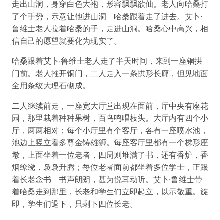
走出山洞，身穿白色大袍，形容飘飘欲仙。老人向哈桑打
了个手势，示意让他进山洞，哈桑跟着走了进去。艾卜·
鲁维士老人拉着哈桑的手，走进山洞。哈桑心中高兴，相
信自己的愿望就要化为现实了。
哈桑跟着艾卜·鲁维士老人走了半天时间，来到一座铜拱
门前。老人推开铜门，二人走入一条拱形长廊，但见地面
全用条纹大理石砌成。
二人继续前走，一座宽大厅堂出现在面前，厅中央有座花
园，那里栽着种种果树，百鸟鸣唱枝头。大厅内有四个小
厅，两两相对；每个小厅里有个客厅，各有一座喷水池，
池边上竖立着多尊金铸雄狮。每座客厅里都有一个梯形座
墩，上面坐着一位老者，四周则堆满了书，还有香炉，香
烟缭绕，袅袅升腾；每位老者面前都坐着多位学士，正跟
着长老念书，书声朗朗，甚为悦耳动听。艾卜·鲁维士带
着哈桑走到那里，长老和学生们立即起立，以示敬重。旋
即，学生们退下，只剩下四位长老。