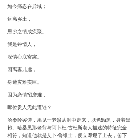
如今痛忍在异域；
远离乡土，
思乡之情成疾聚。
我是钟情人，
深情心底寄寓。
因离妻儿远，
身遭灾难实巨。
因为恋情招磨难，
哪位贵人无此遭遇？
哈桑吟罢诗，果见一老翁从洞中走来，肤色黝黑，身着黑
袍。哈桑见那老翁与阿卜杜·古杜斯老人描述的特征完全
相符，知道他就是艾卜·鲁维士，便立即迎了上去，俯下