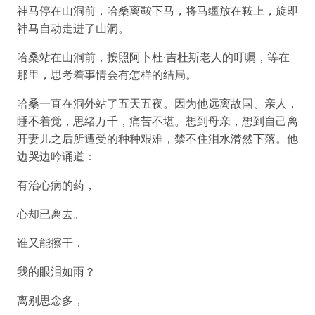
神马停在山洞前，哈桑离鞍下马，将马缰放在鞍上，旋即
神马自动走进了山洞。
哈桑站在山洞前，按照阿卜杜·吉杜斯老人的叮嘱，等在
那里，思考着事情会有怎样的结局。
哈桑一直在洞外站了五天五夜。因为他远离故国、亲人，
睡不着觉，思绪万千，痛苦不堪。想到母亲，想到自己离
开妻儿之后所遭受的种种艰难，禁不住泪水潸然下落。他
边哭边吟诵道：
有治心病的药，
心却已离去。
谁又能擦干，
我的眼泪如雨？
离别思念多，