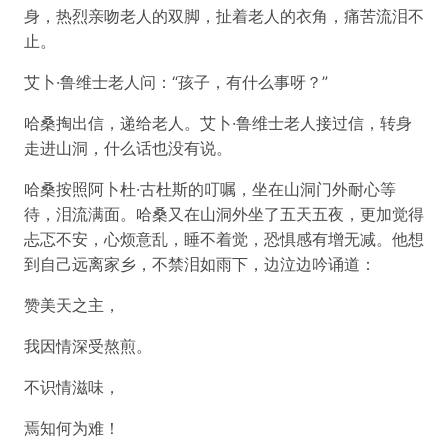
身，热烈亲吻老人的双脚，扯着老人的衣角，痛苦流泪不
止。
艾卜·鲁维士老人问：“孩子，有什么事呀？”
哈桑掏出信，递给老人。艾卜·鲁维士老人接过信，转身
走进山洞，什么话也没有说。
哈桑按照阿卜杜·古杜斯的叮嘱，坐在山洞门外耐心等
待，泪流满面。哈桑又在山洞外坐了五天五夜，更加觉得
忐忑不安，心烦意乱，睡不着觉，恐惧感有增无减。他想
到自己远离家乡，不禁泪如雨下，边泣边吟诵道：
赞美天之主，
我因情深受熬煎。
不识情滋味，
焉知何为难！