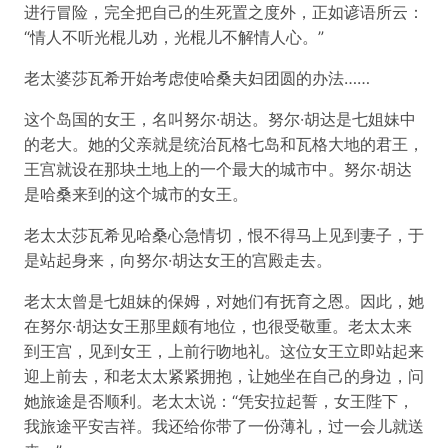
进行冒险，完全把自己的生死置之度外，正如谚语所云：
“情人不听光棍儿劝，光棍儿不解情人心。”
老太婆莎瓦希开始考虑使哈桑夫妇团圆的办法……
这个岛国的女王，名叫努尔·胡达。努尔·胡达是七姐妹中
的老大。她的父亲就是统治瓦格七岛和瓦格大地的君王，
王宫就设在那块土地上的一个最大的城市中。努尔·胡达
是哈桑来到的这个城市的女王。
老太太莎瓦希见哈桑心急情切，恨不得马上见到妻子，于
是站起身来，向努尔·胡达女王的宫殿走去。
老太太曾是七姐妹的保姆，对她们有抚育之恩。因此，她
在努尔·胡达女王那里颇有地位，也很受敬重。老太太来
到王宫，见到女王，上前行吻地礼。这位女王立即站起来
迎上前去，和老太太紧紧拥抱，让她坐在自己的身边，问
她旅途是否顺利。老太太说：“凭安拉起誓，女王陛下，
我旅途平安吉祥。我还给你带了一份薄礼，过一会儿就送