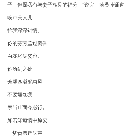
子，但愿我有与妻子相见的福分。”说完，哈桑吟诵道：
唤声美人儿，
怜我深深钟情。
你的芬芳盖过麝香，
白花尽失姿容。
你所到之处，
芳馨四溢起惠风。
不要埋怨我，
禁当止而令必行。
如若知道情中原委，
一切责怨皆失声。