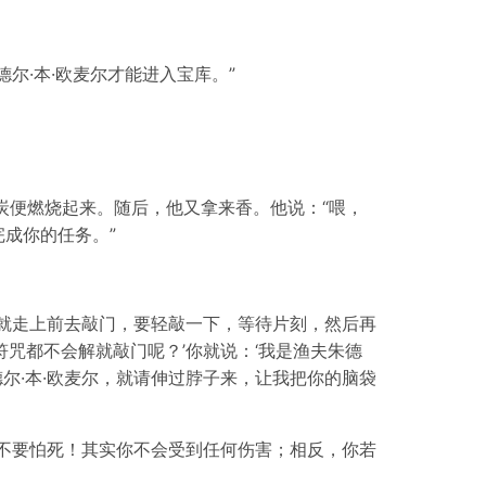
尔·本·欧麦尔才能进入宝库。”
炭便燃烧起来。随后，他又拿来香。他说：“喂，
成你的任务。”
就走上前去敲门，要轻敲一下，等待片刻，然后再
咒都不会解就敲门呢？’你就说：‘我是渔夫朱德
德尔·本·欧麦尔，就请伸过脖子来，让我把你的脑袋
不要怕死！其实你不会受到任何伤害；相反，你若