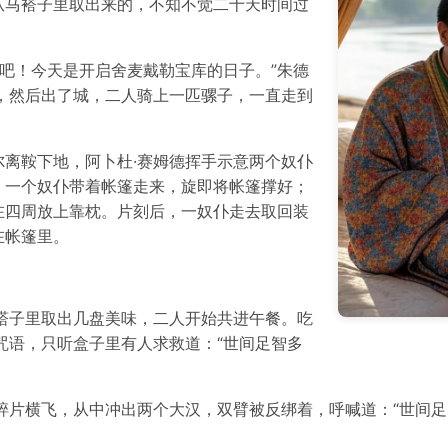
从马褡子里取出来的，不知不觉二十天时间过
走吧！今天是开启舍麦戴勒宝库的日子。”朱德
，然后出了城，二人骑上一匹骡子，一直走到
尔离鞍下地，阿卜杜·赛姆德挥手示意两个奴仆
，一个奴仆带着帐篷走来，旋即将帐篷撑好；
在四周放上靠枕。片刻后，一奴仆走去取回装
在帐篷里。
褡子里取出几盘美味，二人开始共进午餐。吃
咒语，只听盒子里有人求救道：“世间足智多
碎片横飞，从中冲出两个大汉，双臂被反绑着，呼喊道：“世间