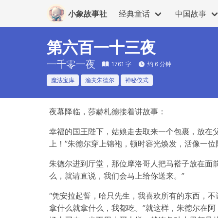
小象故事社
经典童话
中国故事
第六百一十三夜
一千零一夜
1761 字
约 6 分钟
魔法宝库
渔夫朱德尔
神秘仪式
夜幕降临，莎赫札德接着讲故事：
幸福的国王陛下，姑娘走去取来一个包裹，放在父
上！”朱德尔穿上锦袍，顿时容光焕发，活像一位
朱德尔进到厅堂，那位摩洛哥人把马褡子放在面
么，就请直说，我们会马上给你送来。”
“凭安拉起誓，哈只先生，我喜欢所有的东西，不
拿什么就拿什么，我都吃。”就这样，朱德尔在阿