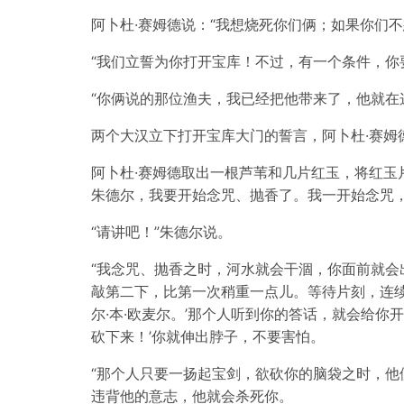
阿卜杜·赛姆德说：“我想烧死你们俩；如果你们
“我们立誓为你打开宝库！不过，有一个条件，你
“你俩说的那位渔夫，我已经把他带来了，他就在
两个大汉立下打开宝库大门的誓言，阿卜杜·赛姆
阿卜杜·赛姆德取出一根芦苇和几片红玉，将红玉
朱德尔，我要开始念咒、抛香了。我一开始念咒
“请讲吧！”朱德尔说。
“我念咒、抛香之时，河水就会干涸，你面前就
敲第二下，比第一次稍重一点儿。等待片刻，连续
尔·本·欧麦尔。’那个人听到你的答话，就会给你
砍下来！’你就伸出脖子，不要害怕。
“那个人只要一扬起宝剑，欲砍你的脑袋之时，
违背他的意志，他就会杀死你。