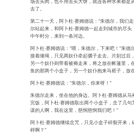
场去买肉，也不用去买大饼，就连各种水果都是
去了。
第二十一天，阿卜杜·赛姆德说：“朱德尔，我们
尔站起来，和阿卜杜·赛姆德一起走到城市的尽头
中午时分，来到一条河边。
阿卜杜·赛姆德说：“喂，朱德尔，下来吧！”朱德
接着缰绳，只见两奴仆牵起骡子走去。片刻过后
另一个奴仆则带着被褥走来，将之放在帐篷里，
鱼的那两个小盒子，另一个奴仆抱来马褡子，放
阿卜杜·赛姆德说：“朱德尔，你来呀！”
朱德尔走来，坐在他的身边。阿卜杜·赛姆德从马
完饭，阿卜杜·赛姆德取出两个小盒子，念了几句
谋的人啊，我在这里，慈悯慈悯我们吧！”
阿卜杜·赛姆德继续念咒，只见小盒子碎裂开来，
样啊？”