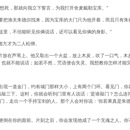
不想死，那就向我立下誓言，为我打开舍麦戴勒宝库。”
要把渔夫朱德尔找来，因为宝库的大门只为他开着，而且只有朱德
这里，不但能听见你俩说话，还可以看见你俩的身影。”
德方才为二人松绑。
片放在芦苇上。他又取出一个火盆，放上木炭，吹了一口气，木
，也就不能说话；如若不然，咒语便会失灵。我想教你怎样才能完
会出现一道金门，约有城门那样大小，上有两个门环。看见门，你
敲三下。这时，你就会听到门里有人说话：‘是谁敲门？怎么连符
开门，走出一个手持宝剑的人。那个人会对你说：‘你若果真是朱
他便倒在你的面前。片刻之后，你会发现他成了一个无魂之人。你