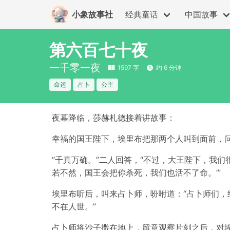
小象故事社
经典童话
中国故事
第六百七十夜
一千零一夜
1597 字
约 6 分钟
命运
占卜
公主
夜幕降临，莎赫札德接着讲故事：
幸福的国王陛下，埃里布把那两个人叫到面前，问
“千真万确。”二人回答，“不过，大王陛下，我
若不然，国王会把你杀死，我们也活不了命。’”
埃里布听后，叫来占卜师，吩咐道：“占卜师们，
不在人世。”
占卜师将沙子撒在地上，留意观察片刻之后，对埃