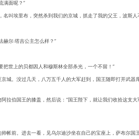
流满面呢？”
，名叫埃里布，突然杀到我们的京城，抓走了我的父王，波斯人
赫尔·塔吉公主怎么样？”
要把世上的贝都因人和穆斯林全部杀光，一个不留！”
至京城。没过几天，八万五千人的大军赶到，国王随即打开武器
吻阿拉伯国王的膝盖，然后说：“国王陛下，就让我们收拾这支大
的帅帐前。进去一看，见乌尔迪沙坐在自己的宝座上，萨布尔国