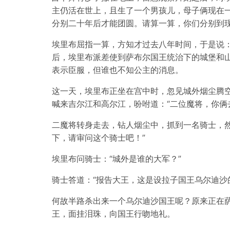
主仍活在世上，且生了一个男孩儿，母子俩现在
分别二十年后才能团圆。请算一算，你们分别到现
埃里布屈指一算，方知才过去八年时间，于是说：
后，埃里布派差使到萨布尔国王统治下的城堡和山
表示臣服，但谁也不知公主的消息。
这一天，埃里布正坐在宫中时，忽见城外烟尘腾
喊来吉尔江和高尔江，吩咐道：“二位魔将，你俩
二魔将转身走去，钻人烟尘中，抓到一名骑士，然
下，请审问这个骑士吧！”
埃里布问骑士：“城外是谁的大军？”
骑士答道：“报告大王，这是设拉子国王乌尔迪沙
何故半路杀出来一个乌尔迪沙国王呢？原来正在
王，面挂泪珠，向国王行吻地礼。