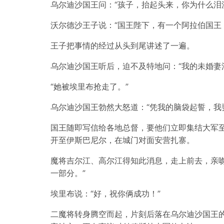
乌尔迪沙国王问：“孩子，抬起头来，你为什么泪
沃尔德沙王子说：“国王陛下，有一个阿拉伯国王
王子把事情的经过从头到尾讲述了一遍。
乌尔迪沙国王听后，迫不及特地问：“我的未婚妻法
“她被埃里布抢走了。”
乌尔迪沙国王勃然大怒道：“凭我的脑袋起誓，我
国王随即写信给各地总督，要他们立即集结大军
开至伊斯巴尼尔，在城门对面安营扎寨。
魔将吉尔江、高尔江得知此消息，走上前去，亲
一部分。”
埃里布说：“好，祝你俩成功！”
二魔将转身腾空而起，片刻后落在乌尔迪沙国王