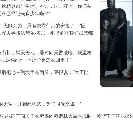
一伙精灵那里生活。不过，国王陛下，你们要
在已经过去多少年啦？”
“无能为力，只有依靠伟大的安拉了。”随
寨去寻找法赫尔·塔吉，那里的守将们虽然都
空而起，铺天盖地，霎时间天昏地暗。埃里布
去城外探听一下烟尘是怎么回事！”
后把他带到埃里布面前，禀报说：“大王陛
的大军；开到此地来，为了同你交战。”
萨布尔国王同埃里布所率的穆斯林大军交战时，波斯王子沃尔德