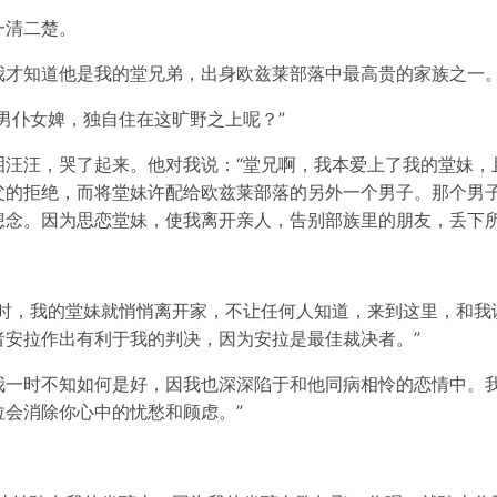
一清二楚。
我才知道他是我的堂兄弟，出身欧兹莱部落中最高贵的家族之一
男仆女婢，独自住在这旷野之上呢？”
泪汪汪，哭了起来。他对我说：“堂兄啊，我本爱上了我的堂妹，
父的拒绝，而将堂妹许配给欧兹莱部落的另外一个男子。那个男
想念。因为思恋堂妹，使我离开亲人，告别部族里的朋友，丢下所
静时，我的堂妹就悄悄离开家，不让任何人知道，来到这里，和我
者安拉作出有利于我的判决，因为安拉是最佳裁决者。”
我一时不知如何是好，因我也深深陷于和他同病相怜的恋情中。我
会消除你心中的忧愁和顾虑。”