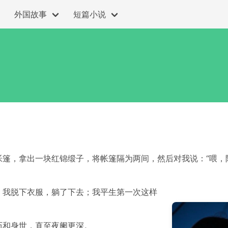
外国故事
短篇小说
帐篷，拿出一块红锦缎子，将帐篷隔为两间，然后对我说：“喂，
。我脱下衣服，躺了下去；我平生第一次这样
历和身世，直至夜阑更深。