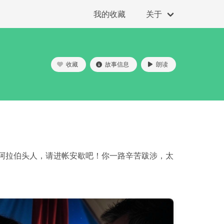
我的收藏
关于
收藏
故事信息
朗读
阿拉伯头人，请进帐安歇吧！你一路辛苦跋涉，太