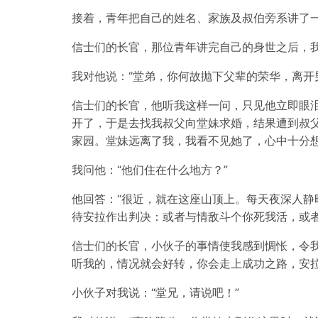
接着，青年把自己的姓名、家族及叔伯旁系讲了
信士们的长官，那位青年讲完自己的身世之后，
我对他说：“堂弟，你何故抛下父辈的荣华，离开
信士们的长官，他听我这样一问，只见他立即眼
开了，于是去找我叔父向堂妹求婚，结果遭到叔
家园。堂妹远离了我，我看不见她了，心中十分
我问他：“他们住在什么地方？”
他回答：“很近，就在这座山顶上。每天夜深人
待安拉作出判决：或者与情敌斗个你死我活，或
信士们的长官，小伙子的事情使我感到惆怅，令
听我的，情况就会好转，你会走上成功之路，安拉
小伙子对我说：“堂兄，请说吧！”