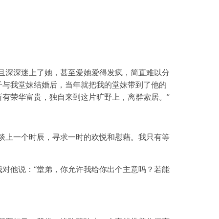
。
且深深迷上了她，甚至爱她爱得发疯，简直难以分
子与我堂妹结婚后，当年就把我的堂妹带到了他的
有荣华富贵，独自来到这片旷野上，离群索居。”
谈上一个时辰，寻求一时的欢悦和慰藉。我只有等
对他说：“堂弟，你允许我给你出个主意吗？若能