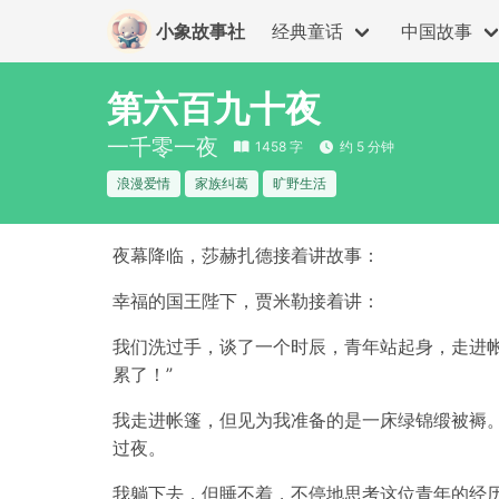
小象故事社
经典童话
中国故事
第六百九十夜
一千零一夜
1458 字
约 5 分钟
浪漫爱情
家族纠葛
旷野生活
夜幕降临，莎赫扎德接着讲故事：
幸福的国王陛下，贾米勒接着讲：
我们洗过手，谈了一个时辰，青年站起身，走进
累了！”
我走进帐篷，但见为我准备的是一床绿锦缎被褥
过夜。
我躺下去，但睡不着，不停地思考这位青年的经