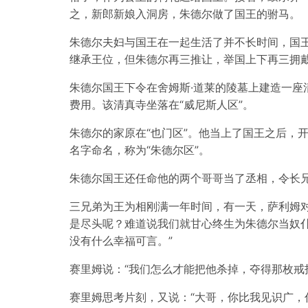
之，新郎新娘入洞房，朱德尔做了国王的驸马。
朱德尔夫妇与国王在一起生活了并不长时间，国
继承王位，但朱德尔再三推让，举国上下再三拥
朱德尔国王下令在舍姆斯·道莱的陵墓上建造一座
费用。该清真寺坐落在“威尼斯人区”。
朱德尔的家原在“也门区”。他当上了国王之后，
名字命名，称为“朱德尔区”。
朱德尔国王还任命他的两个哥哥当了丞相，令长
三兄弟为王为相刚满一年时间，有一天，萨利姆对
是尽头呢？难道说我们就甘心终生为朱德尔当奴
没有什么幸福可言。”
赛里姆说：“我们怎么才能把他杀掉，夺得那枚戒
赛里姆思考片刻，又说：“大哥，你比我见识广，