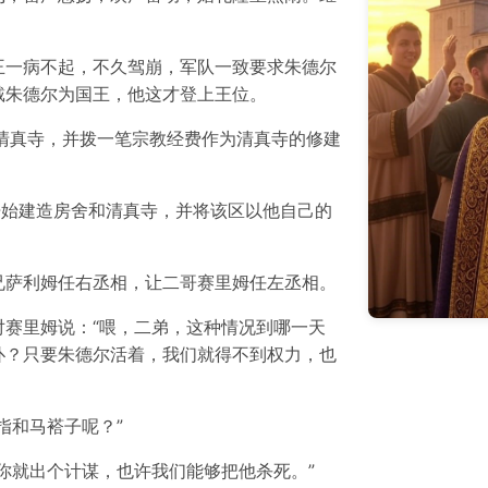
王一病不起，不久驾崩，军队一致要求朱德尔
戴朱德尔为国王，他这才登上王位。
清真寺，并拨一笔宗教经费作为清真寺的修建
开始建造房舍和清真寺，并将该区以他自己的
兄萨利姆任右丞相，让二哥赛里姆任左丞相。
赛里姆说：“喂，二弟，这种情况到哪一天
仆？只要朱德尔活着，我们就得不到权力，也
指和马褡子呢？”
你就出个计谋，也许我们能够把他杀死。”