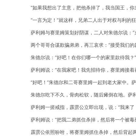
“如果我想出了主意，把他杀掉了，我当国王，你
“一言为定！”就这样，兄弟二人出于对权与利的
萨利姆与赛里姆策划好阴谋，二人对朱德尔说：“
两个哥哥合谋欺骗弟弟，再三哀求：“接受我们的
朱德尔说：“好吧！在你们哪一个的家里款待我？
萨利姆说：“在我家吧！我先招待你，赛里姆接着
“好吧！”朱德尔和二哥赛里姆一起到老大家中。
朱德尔吃下不久，骨肉松软，随后瘫倒在地。萨
萨利姆一搓戒指，霹雳公立即出现，说：“我来了
萨利姆说：“把我二弟抓住杀掉，然后将一个被毒
霹雳公依照吩咐，将赛里姆抓住杀掉，然后背起