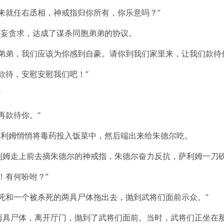
来就任右丞相，神戒指归你所有，你乐意吗？”
狂妄贪求，达成了谋杀同胞弟弟的协议。
弟弟，我们应该为你感到自豪。请你到我们家里来，让我们款待
款待，安慰安慰我们吧！”
”
再款待你。“
萨利姆悄悄将毒药投入饭菜中，然后端出来给朱德尔吃。
利姆走上前去摘朱德尔的神戒指，朱德尔奋力反抗，萨利姆一刀
！有何吩咐？”
死和一个被杀死的两具尸体拖出去，抛到武将们面前示众。”
两具尸体，离开厅门，抛到了武将们面前。当时，武将们正坐在