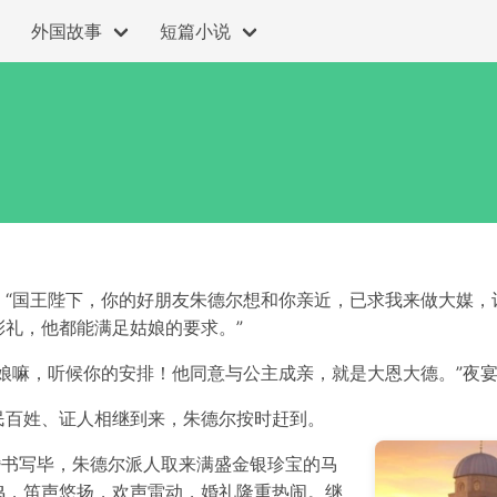
外国故事
短篇小说
：“国王陛下，你的好朋友朱德尔想和你亲近，已求我来做大媒，
礼，他都能满足姑娘的要求。”
娘嘛，听候你的安排！他同意与公主成亲，就是大恩大德。”夜
民百姓、证人相继到来，朱德尔按时赶到。
婚书写毕，朱德尔派人取来满盛金银珍宝的马
鸣，笛声悠扬，欢声雷动，婚礼隆重热闹。继