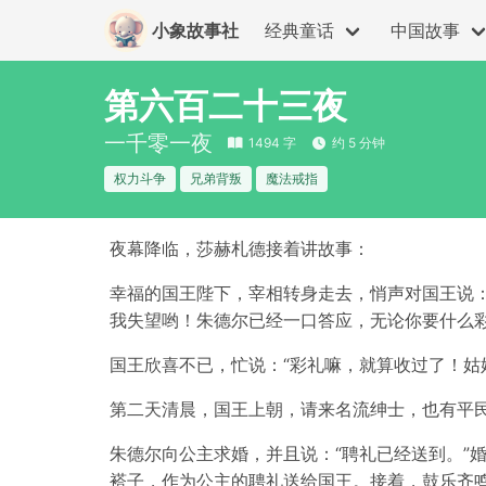
小象故事社
经典童话
中国故事
第六百二十三夜
一千零一夜
1494 字
约 5 分钟
权力斗争
兄弟背叛
魔法戒指
夜幕降临，莎赫札德接着讲故事：
幸福的国王陛下，宰相转身走去，悄声对国王说
我失望哟！朱德尔已经一口答应，无论你要什么彩
国王欣喜不已，忙说：“彩礼嘛，就算收过了！姑
第二天清晨，国王上朝，请来名流绅士，也有平
朱德尔向公主求婚，并且说：“聘礼已经送到。”
褡子，作为公主的聘礼送给国王。接着，鼓乐齐