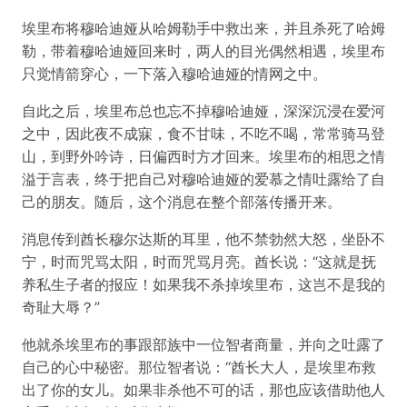
埃里布将穆哈迪娅从哈姆勒手中救出来，并且杀死了哈姆
勒，带着穆哈迪娅回来时，两人的目光偶然相遇，埃里布
只觉情箭穿心，一下落入穆哈迪娅的情网之中。
自此之后，埃里布总也忘不掉穆哈迪娅，深深沉浸在爱河
之中，因此夜不成寐，食不甘味，不吃不喝，常常骑马登
山，到野外吟诗，日偏西时方才回来。埃里布的相思之情
溢于言表，终于把自己对穆哈迪娅的爱慕之情吐露给了自
己的朋友。随后，这个消息在整个部落传播开来。
消息传到酋长穆尔达斯的耳里，他不禁勃然大怒，坐卧不
宁，时而咒骂太阳，时而咒骂月亮。酋长说：“这就是抚
养私生子者的报应！如果我不杀掉埃里布，这岂不是我的
奇耻大辱？”
他就杀埃里布的事跟部族中一位智者商量，并向之吐露了
自己的心中秘密。那位智者说：“酋长大人，是埃里布救
出了你的女儿。如果非杀他不可的话，那也应该借助他人