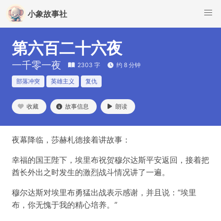
小象故事社
第六百二十六夜
一千零一夜
2303 字
约 8 分钟
部落冲突
英雄主义
复仇
收藏
故事信息
朗读
夜幕降临，莎赫札德接着讲故事：
幸福的国王陛下，埃里布祝贺穆尔达斯平安返回，接着把
酋长外出之时发生的激烈战斗情况讲了一遍。
穆尔达斯对埃里布勇猛出战表示感谢，并且说：“埃里
布，你无愧于我的精心培养。”