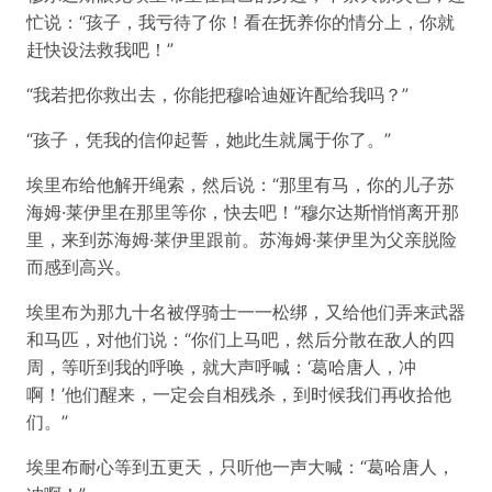
忙说：“孩子，我亏待了你！看在抚养你的情分上，你就
赶快设法救我吧！”
“我若把你救出去，你能把穆哈迪娅许配给我吗？”
“孩子，凭我的信仰起誓，她此生就属于你了。”
埃里布给他解开绳索，然后说：“那里有马，你的儿子苏
海姆·莱伊里在那里等你，快去吧！”穆尔达斯悄悄离开那
里，来到苏海姆·莱伊里跟前。苏海姆·莱伊里为父亲脱险
而感到高兴。
埃里布为那九十名被俘骑士一一松绑，又给他们弄来武器
和马匹，对他们说：“你们上马吧，然后分散在敌人的四
周，等听到我的呼唤，就大声呼喊：‘葛哈唐人，冲
啊！’他们醒来，一定会自相残杀，到时候我们再收拾他
们。”
埃里布耐心等到五更天，只听他一声大喊：“葛哈唐人，