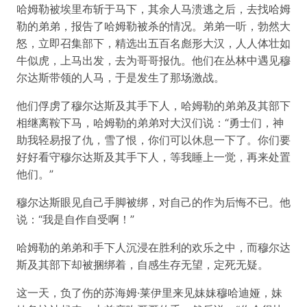
哈姆勒被埃里布斩于马下，其余人马溃逃之后，去找哈姆
勒的弟弟，报告了哈姆勒被杀的情况。弟弟一听，勃然大
怒，立即召集部下，精选出五百名彪形大汉，人人体壮如
牛似虎，上马出发，去为哥哥报仇。他们在丛林中遇见穆
尔达斯带领的人马，于是发生了那场激战。
他们俘虏了穆尔达斯及其手下人，哈姆勒的弟弟及其部下
相继离鞍下马，哈姆勒的弟弟对大汉们说：“勇士们，神
助我轻易报了仇，雪了恨，你们可以休息一下了。你们要
好好看守穆尔达斯及其手下人，等我睡上一觉，再来处置
他们。”
穆尔达斯眼见自己手脚被绑，对自己的作为后悔不已。他
说：“我是自作自受啊！”
哈姆勒的弟弟和手下人沉浸在胜利的欢乐之中，而穆尔达
斯及其部下却被捆绑着，自感生存无望，定死无疑。
这一天，负了伤的苏海姆·莱伊里来见妹妹穆哈迪娅，妹