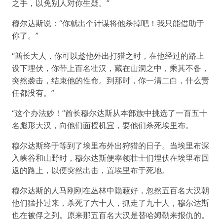
之手，以免别人对你生疑。”
穆尔达斯说：“你就出个计谋将他杀掉吧！我只能借助于
你了。”
“酋长大人，你可以趁他外出打猎之时，在他经过的路上
设下埋伏，你带上百名壮汉，藏在山洞之中，乘其不备，
突然袭击，结束他的性命。到那时，你一清二白，什么责
任都没有。”
“这个办法妙！”酋长穆尔达斯从本部族中挑选了一百五十
名彪形大汉，向他们面授机宜，要他们杀死埃里布。
穆尔达斯终于等到了埃里布外出狩猎的日子。当埃里布深
入峡谷和山野时，穆尔达斯便率领壮士们埋伏在埃里布回
返的路上，以便突然出击，置埃里布于死地。
穆尔达斯的人马刚刚在丛林中隐蔽好，忽然五百名大汉朝
他们猛扑过来，杀死了六十人，抓走了九十人，穆尔达斯
也在被俘之列。原来那五百名大汉是替哈姆勒来报仇的。