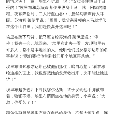
的情况讲了一遍。埃里布听后，说：“安拉会使他自作自
受的！”埃里布和苏海姆·莱伊里纵身上马，踏上回家的路
程。夜幕降临时，二人行至山谷中，忽然马嘶声传入耳
际。苏海姆·莱伊里说：“哥哥，我父亲带领的人马就埋伏
在这个山谷里，我们赶快离开这里吧！”
埃里布跳下马背，把马缰交给苏海姆·莱伊里说：“停一
停！我去一会儿就回来。”埃里布走去一看，发现那里有
许多人，都不是本地区的人。他听他们提及穆尔达斯的名
字并说：“我们要把他带到我们那个地区再杀他。”
埃里布得知穆尔达斯已被他们抓住，暗自心想：“看在穆
哈迪娅的面上，我也要把她的父亲救出来，决不能让她担
忧！”
埃里布趁夜色四下寻找穆尔达斯，终于发现他手脚被绑
着，狼狈不堪。埃里布悄悄坐在他的身旁，小声说：“大
叔，你受苦了！”
穆尔达斯眼见埃里布坐在自己的身边，不禁大惊失色，连