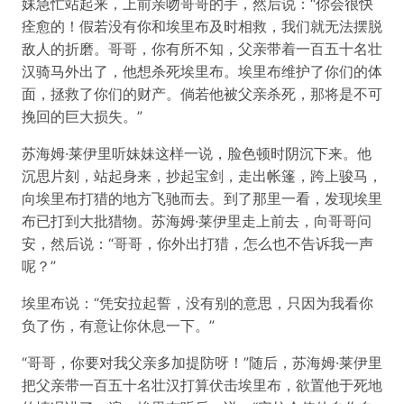
妹急忙站起来，上前亲吻哥哥的手，然后说：“你会很快
痊愈的！假若没有你和埃里布及时相救，我们就无法摆脱
敌人的折磨。哥哥，你有所不知，父亲带着一百五十名壮
汉骑马外出了，他想杀死埃里布。埃里布维护了你们的体
面，拯救了你们的财产。倘若他被父亲杀死，那将是不可
挽回的巨大损失。”
苏海姆·莱伊里听妹妹这样一说，脸色顿时阴沉下来。他
沉思片刻，站起身来，抄起宝剑，走出帐篷，跨上骏马，
向埃里布打猎的地方飞驰而去。到了那里一看，发现埃里
布已打到大批猎物。苏海姆·莱伊里走上前去，向哥哥问
安，然后说：“哥哥，你外出打猎，怎么也不告诉我一声
呢？”
埃里布说：“凭安拉起誓，没有别的意思，只因为我看你
负了伤，有意让你休息一下。”
“哥哥，你要对我父亲多加提防呀！”随后，苏海姆·莱伊里
把父亲带一百五十名壮汉打算伏击埃里布，欲置他于死地