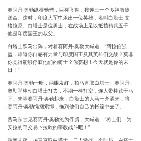
赛阿丹·奥勒纵横驰骋，巨棒飞舞，接连三十个多神教徒
送命。这时，印度大军中杀出一位英雄，名叫白塔士·艾
格拉尼。白塔士是位勇士，在战场上足以抵挡精兵五千，
他是印度国王的叔父。
白塔士跃马出阵，对着赛阿丹·奥勒大喊道：“阿拉伯强
盗，难道你自感有力量与印度国王及其英雄们交战？莫非
你觉得能够俘获他们的骑士？你妄想！今天就是你的末
日！”
赛阿丹·奥勒一听，两眼发红，拍马直取白塔士。赛阿丹·
奥勒举棒朝白塔士打去，不期一棒打空，连人带棒跌于马
下。未等赛阿丹·奥勒起来，白塔士的人马一齐涌来，将
赛阿丹·奥勒绳捆索绑，拖到他们自己的帐篷中去了。
贾马尔甘见赛阿丹·奥勒沦为俘虏，大喊道：“将士们，为
安拉的至交易卜拉欣的宗教战斗吧！”
话音未落，拍马直取白塔士。二人激战一个时辰，白塔士