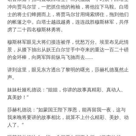
冲向贾马尔甘，一把抓住他的袍袖，将他拉下马鞍。白塔
士的将士们蜂拥而上，将贾马尔甘用绳索绑住，拖到他们
的帐篷之中。白塔士越战越勇，连连战胜穆斯林军，共俘
虏了二十四名穆斯林勇将。
穆斯林军眼见大将们接连被俘，忧愁万分。埃里布见此情
景，从膝下抽出从妖王白尔甘手中夺来的重达一百二十磅
的金环棒，向两军阵前纵马飞驰而去……
讲到这里，眼见东方透出了黎明的曙光，莎赫札德戛然止
声。
妹妹杜娅札德说：“姐姐，你讲的故事真精彩、真动人、
真美妙！”
莎赫札德说：“如蒙国王陛下厚恩，能再留我一夜，这与
我来晚将要讲的故事相比，就算不上什么精彩、美妙、动
人了。”