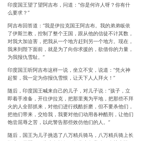
印度国王望了望阿吉布，问道：“你是何许人呀？你有什
么要求？”
阿吉布回答道：“我是伊拉克国王阿吉布。我的弟弟皈依
了伊斯兰教，控制了整个王国，跟从他的信徒不计其数，
对我大加迫害，把我从一个地方赶到另一个地方。现在，
我来到陛下面前，就是为了向你求援的，欲借你的力量，
为我报仇雪耻。”
印度国王听阿吉布这样一说，坐立不安，说道：“凭火神
起誓，我一定为你报仇雪恨，让天下人人拜火！”
随后，印度国王喊来自己的儿子，对儿子说：“孩子，立
即着手准备，开往伊拉克，把那里夷为平地，把那些不拜
火的人全部抓来，对他们进行残酷折磨，但不要杀他们，
把他们带来，交给我，我要对他们动用各种酷刑，让他们
饱尝屈辱之苦，以此警告那些效仿他们的人。”
随后，国王为儿子挑选了八万精兵骑马，八万精兵骑上长