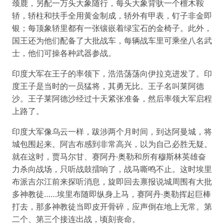
颈鹿，另配一万头大象随行，每头大象背驮一个檀木鞍
轿，轿柱和扶手全用黄金制成，轿外有甲表，钉子非金即
银；每顶象轿里都有一张镶嵌着绿宝石的金椅子。此外，
国王还为他们配备了大批战车，每辆战车里可乘坐八名武
士，他们可操各种武器参战。
印度大军在王子的率领下，浩浩荡荡向伊拉克进发了。印
度王子是当时的一员猛将，其勇无比。王子名叫莱阿德
沙。王子莱阿德沙经过十天紧张准备，然后率领大军启程
上路了。
印度大军像乌云一样，跋涉两个月时间，到达阿曼城，将
城包围起来。阿吉布感到非常高兴，以为自己必胜无疑。
就在这时，贾马尔甘、赛阿丹·奥勒和所有穆斯林英雄奋
力杀向战场，只听战鼓擂响了，战马嘶鸣不止。这时埃里
布派吉尔江前来探听消息，旋即回去禀报说城周围有大批
多神教徒……埃里布随即纵身上马，赛阿丹·奥勒挥起巨棒
打去，那多神教徒当即皮开骨碎，应声倒在地上无常。第
二个、第三个接连出战，顷刻丧命。