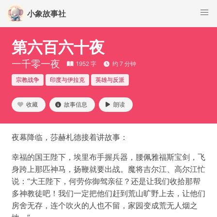
小象故事社
第六百六十夜
一千零一夜
1952 字
约 7 分钟
宗教战争
印度与伊拉克
英雄与反派
收藏
故事信息
朗读
夜幕降临，莎赫札德接着讲故事：
幸福的国王陛下，埃里布手握兵器，腰佩雅福斯宝剑，飞
身跨上那匹神马，扬鞭就要出战。魔将吉尔江、高尔江忙
说：“大王陛下，何劳你御驾亲征？还是让我们收拾那帮
多神教徒吧！我们一定把他们赶到荒山旷野上去，让他们
房舍无存，连个吹火的人也不留，家园变成荒无人烟之