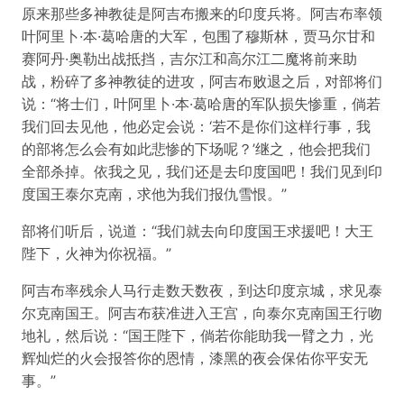
原来那些多神教徒是阿吉布搬来的印度兵将。阿吉布率领
叶阿里卜·本·葛哈唐的大军，包围了穆斯林，贾马尔甘和
赛阿丹·奥勒出战抵挡，吉尔江和高尔江二魔将前来助
战，粉碎了多神教徒的进攻，阿吉布败退之后，对部将们
说：“将士们，叶阿里卜·本·葛哈唐的军队损失惨重，倘若
我们回去见他，他必定会说：‘若不是你们这样行事，我
的部将怎么会有如此悲惨的下场呢？’继之，他会把我们
全部杀掉。依我之见，我们还是去印度国吧！我们见到印
度国王泰尔克南，求他为我们报仇雪恨。”
部将们听后，说道：“我们就去向印度国王求援吧！大王
陛下，火神为你祝福。”
阿吉布率残余人马行走数天数夜，到达印度京城，求见泰
尔克南国王。阿吉布获准进入王宫，向泰尔克南国王行吻
地礼，然后说：“国王陛下，倘若你能助我一臂之力，光
辉灿烂的火会报答你的恩情，漆黑的夜会保佑你平安无
事。”