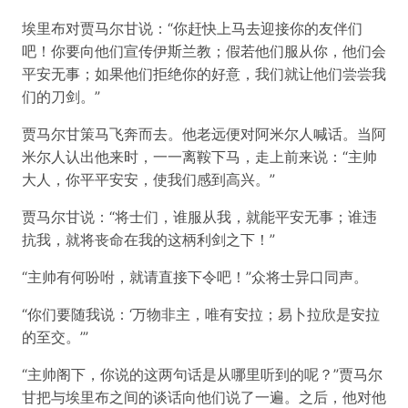
埃里布对贾马尔甘说：“你赶快上马去迎接你的友伴们
吧！你要向他们宣传伊斯兰教；假若他们服从你，他们会
平安无事；如果他们拒绝你的好意，我们就让他们尝尝我
们的刀剑。”
贾马尔甘策马飞奔而去。他老远便对阿米尔人喊话。当阿
米尔人认出他来时，一一离鞍下马，走上前来说：“主帅
大人，你平平安安，使我们感到高兴。”
贾马尔甘说：“将士们，谁服从我，就能平安无事；谁违
抗我，就将丧命在我的这柄利剑之下！”
“主帅有何吩咐，就请直接下令吧！”众将士异口同声。
“你们要随我说：‘万物非主，唯有安拉；易卜拉欣是安拉
的至交。’”
“主帅阁下，你说的这两句话是从哪里听到的呢？”贾马尔
甘把与埃里布之间的谈话向他们说了一遍。之后，他对他