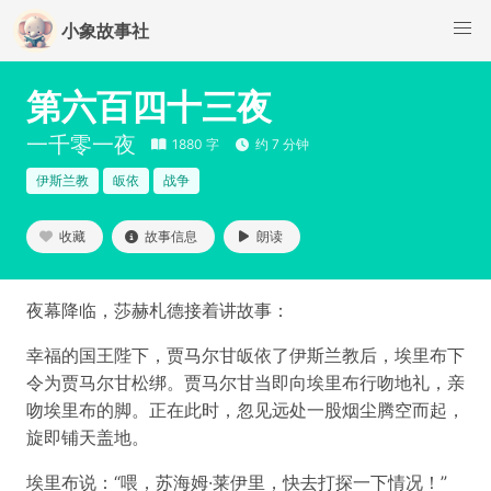
小象故事社
第六百四十三夜
一千零一夜
1880 字
约 7 分钟
伊斯兰教
皈依
战争
收藏
故事信息
朗读
夜幕降临，莎赫札德接着讲故事：
幸福的国王陛下，贾马尔甘皈依了伊斯兰教后，埃里布下
令为贾马尔甘松绑。贾马尔甘当即向埃里布行吻地礼，亲
吻埃里布的脚。正在此时，忽见远处一股烟尘腾空而起，
旋即铺天盖地。
埃里布说：“喂，苏海姆·莱伊里，快去打探一下情况！”