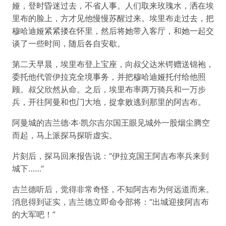
娅，登时昏迷过去，不省人事。人们取来玫瑰水，洒在埃
里布的脸上，方才见他慢慢苏醒过来。埃里布走过去，把
穆哈迪娅紧紧搂在怀里，然后将她带入客厅，和她一起交
谈了一些时间，随后各自安歇。
第二天早晨，埃里布登上宝座，向叔父达米锷赠送锦袍，
委托他代管伊拉克全境事务，并把穆哈迪娅托付给他照
顾。叔父欣然从命。之后，埃里布率两万骑兵和一万步
兵，开往阿曼和也门大地，捉拿败逃到那里的阿吉布。
阿曼城的吉兰德·本·凯尔吉尔国王眼见城外一股烟尘腾空
而起，马上派探马探听虚实。
片刻后，探马回来报告说：“伊拉克国王阿吉布率兵来到
城下……”
吉兰德听后，觉得非常奇怪，不知阿吉布为何远道而来。
消息得到证实，吉兰德立即命令部将：“出城迎接阿吉布
的大军吧！”