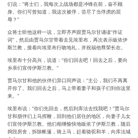
们说：“将士们，我每次上战场都是冲锋在前，奋不顾
身。你们可曾知道，我这次被俘，尝尽了当俘虏的屈
辱？”
众将士听他这样一说，立即齐声跟贾马尔甘诵读“作证
词”，然后由贾马尔甘带着去见埃里布，再次表示皈依伊
斯兰教，接着向埃里布行吻地礼，并祝福他尊荣长在。
埃里布十分高兴，说道：“你们回去吧！回去之后，要向
乡亲们宣传伊斯兰教。”
贾马尔甘和他的伙伴们异口同声说：“主公，我们不再离
开你了。我们回去之后，马上带着妻子和孩子们到你这里
来。”
埃里布说：“你们先回去，然后到库法去找我吧！”贾马尔
甘和朋伴们上马挥鞭，回到他们居住的地区，向妻子儿女
们宣传伊斯兰教。他们相继愉快地皈依了伊斯兰教，随后
捣毁房舍，拆除帐篷，骑上马，赶着骆驼和羊，向库法城