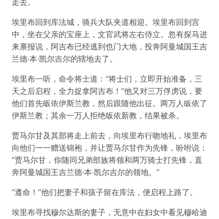
走去。
埃里布回到库法城，骑兵大队夹道相迎。埃里布回到宫
中，坐在父亲的宝座上，文官武将左右侍立。忽有探马进
来禀报说，阿吉布已经逃到也门大地，投奔阿曼城国王吉
兰德·本·凯尔吉尔的辖地去了。
埃里布一听，命令将士道：“将士们，立即开始准备，三
天之后启程，全力捉拿阿吉布！”他又对三万俘虏说，要
他们首先皈依伊斯兰教，然后跟随他出征。两万人皈依了
伊斯兰教；其余一万人拒绝皈依新教，结果被杀。
贾马尔甘及其部将走上前去，向埃里布行吻地礼，埃里布
向他们一一赠送锦袍，并让贾马尔甘作为先锋，吩咐说：
“贾马尔甘，你随同兄弟部族将领和两万骑士打先锋，直
奔阿曼城国王吉兰德·本·凯尔吉尔的领地。”
“遵命！”他们把妻子和孩子留在库法，便启程上路了。
埃里布寻找穆尔达斯的妻子，无意中在妇女中看见穆哈迪