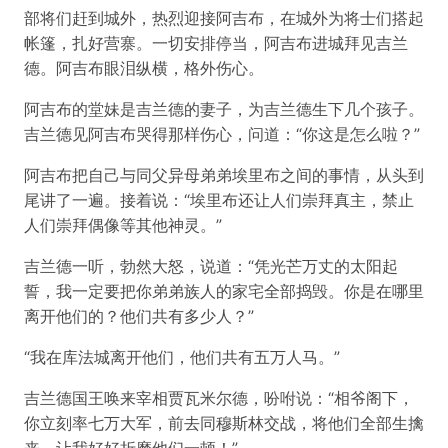
部将们赶到城外，热烈迎接阿吉布，在城外为将士们搭起
帐篷，扎好营寨。一切安排停当，阿吉布进城拜见吉兰
德。阿吉布眼泪纵横，格外伤心。
阿吉布的堂妹是吉兰德的妻子，为吉兰德生下几个孩子。
吉兰德见阿吉布哭得那样伤心，问道：“你这是怎么啦？”
阿吉布把自己与同父异母弟弟埃里布之间的事情，从头到
尾讲了一遍。接着说：“埃里布还让人们崇拜真主，禁止
人们崇拜偶像等其他神灵。”
吉兰德一听，勃然大怒，说道：“凭光芒万丈的太阳起
誓，我一定要把你弟弟族人的家宅全部捣毁。你是在哪里
离开他们的？他们共有多少人？”
“我在库法城离开他们，他们共有五万人马。”
吉兰德国王唤来宰相贾瓦米尔德，吩咐说：“相爷阁下，
你立刻率七万大军，前去同穆斯林交战，将他们全部生擒