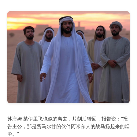
苏海姆·莱伊里飞也似的离去，片刻后转回，报告说：“报
告主公，那是贾马尔甘的伙伴阿米尔人的战马扬起来的烟
尘。”