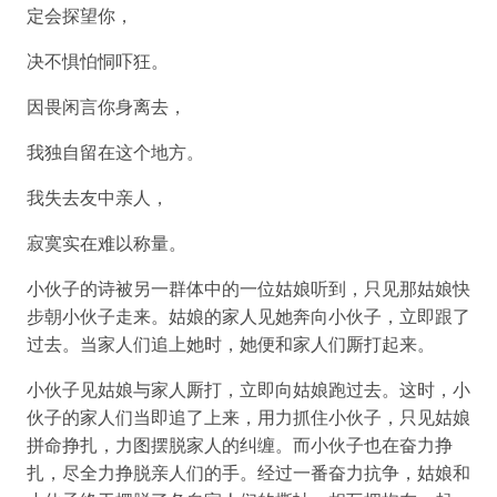
定会探望你，
决不惧怕恫吓狂。
因畏闲言你身离去，
我独自留在这个地方。
我失去友中亲人，
寂寞实在难以称量。
小伙子的诗被另一群体中的一位姑娘听到，只见那姑娘快
步朝小伙子走来。姑娘的家人见她奔向小伙子，立即跟了
过去。当家人们追上她时，她便和家人们厮打起来。
小伙子见姑娘与家人厮打，立即向姑娘跑过去。这时，小
伙子的家人们当即追了上来，用力抓住小伙子，只见姑娘
拼命挣扎，力图摆脱家人的纠缠。而小伙子也在奋力挣
扎，尽全力挣脱亲人们的手。经过一番奋力抗争，姑娘和