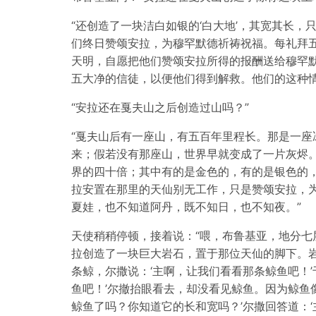
“还创造了一块洁白如银的‘白大地’，其宽其长
们终日赞颂安拉，为穆罕默德祈祷祝福。每礼拜
天明，自愿把他们赞颂安拉所得的报酬送给穆罕
五大净的信徒，以便他们得到解救。他们的这种情
“安拉还在戛夫山之后创造过山吗？”
“戛夫山后有一座山，有五百年里程长。那是一座
来；假若没有那座山，世界早就变成了一片灰烬
界的四十倍；其中有的是金色的，有的是银色的
拉安置在那里的天仙别无工作，只是赞颂安拉，
夏娃，也不知道阿丹，既不知日，也不知夜。”
天使稍稍停顿，接着说：“喂，布鲁基亚，地分
拉创造了一块巨大岩石，置于那位天仙的脚下。
条鲸，尔撒说：‘主啊，让我们看看那条鲸鱼吧！
鱼吧！’尔撤抬眼看去，却没看见鲸鱼。因为鲸鱼
鲸鱼了吗？你知道它的长和宽吗？’尔撒回答道：