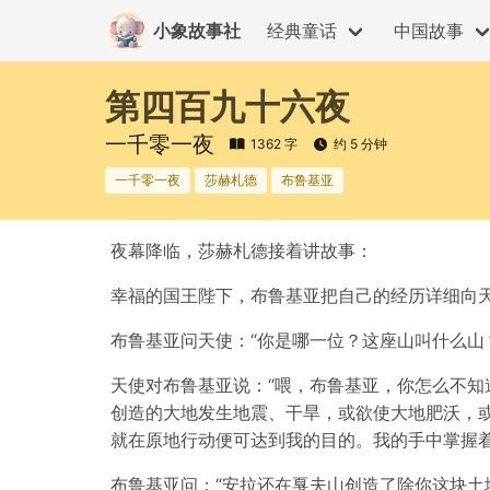
小象故事社
经典童话
中国故事
第四百九十六夜
一千零一夜
1362 字
约 5 分钟
一千零一夜
莎赫札德
布鲁基亚
夜幕降临，莎赫札德接着讲故事：
幸福的国王陛下，布鲁基亚把自己的经历详细向
布鲁基亚问天使：“你是哪一位？这座山叫什么山
天使对布鲁基亚说：“喂，布鲁基亚，你怎么不知
创造的大地发生地震、干旱，或欲使大地肥沃，
就在原地行动便可达到我的目的。我的手中掌握着
布鲁基亚问：“安拉还在戛夫山创造了除你这块土