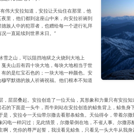
，只有伟大安拉知道，安拉让天仙住在那里，他
五夜里，他们都到这座山中来，向安拉祈祷到
默德族人中的犯罪者，也赠给每一个进行礼拜
况一直延续到世界末日。”
冰雪之山，可以阻挡地狱之火烧到大地上
。戛夫山后有四十块大地，每块大地相当于世
，有的是红宝石色的；一块大地一种颜色。安
为穆罕默德的族人祈祷祝福。他们根本不知道
七层，层层叠起。安拉创造了一位天仙，其形象和力量只有安拉知
岩石的下面是一头牛，而牛则站在安拉创造的鲸鱼背上，鲸鱼身
’于是，安拉令一天仙带尔撒去看那条鲸鱼。天仙得令，带着尔撒
像闪电一样闪过；见此情景，尔撒晕倒在地，不省人事。尔撒苏
‘主啊，凭你的尊严起誓，我没看见鲸鱼，只看见一头大牛从我