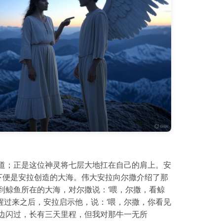
道；正是这位神灵将七层大地扛在自己的肩上。安
下便是安拉创造的大海。伟大安拉向尔撒介绍了那
到鲸鱼所在的大海，对尔撒说：‘喂，尔撒，看鲸
醒过来之后，安拉启示他，说：‘喂，尔撒，你看见
身边闪过，长有三天里程，但我对那牛一无所