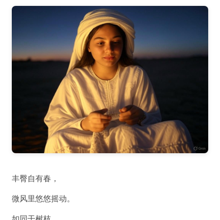
丰臀自有春，
微风里悠悠摇动。
如同干树枝，