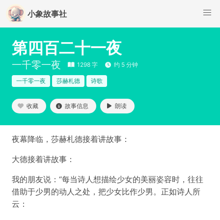
小象故事社
第四百二十一夜
一千零一夜
1298 字
约 5 分钟
一千零一夜
莎赫札德
诗歌
收藏
故事信息
朗读
夜幕降临，莎赫札德接着讲故事：
大德接着讲故事：
我的朋友说：“每当诗人想描绘少女的美丽姿容时，往往
借助于少男的动人之处，把少女比作少男。正如诗人所
云：