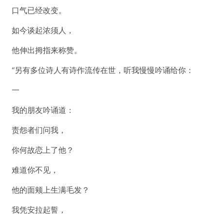
口气已经改变。
如今谈起浓须人，
他伸出拇指来称赞。
“另有多位诗人有诗作流传在世，听我慢慢吟诵给你：
一
我的朋友吟诵道：
责怨者们问我，
你何故恋上了他？
难道你不见，
他的面颊上生满毛发？
我凭安拉起誓，