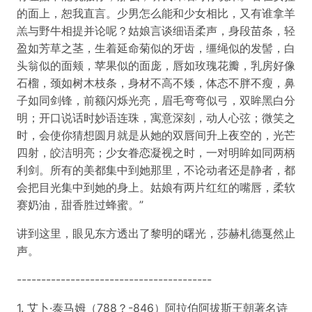
的面上，恕我直言。少男怎么能和少女相比，又有谁拿羊
羔与野牛相提并论呢？姑娘言谈细语柔声，身段苗条，轻
盈如芳草之茎，生着延命菊似的牙齿，缰绳似的发髻，白
头翁似的面颊，苹果似的面庞，唇如玫瑰花瓣，乳房好像
石榴，颈如树木枝条，身材不高不矮，体态不胖不瘦，鼻
子如同剑锋，前额闪烁光亮，眉毛弯弯似弓，双眸黑白分
明；开口说话时妙语连珠，寓意深刻，动人心弦；微笑之
时，会使你猜想圆月就是从她的双唇间升上夜空的，光芒
四射，皎洁明亮；少女眷恋凝视之时，一对明眸如同两柄
利剑。所有的美都集中到她那里，不论动者还是静者，都
会把目光集中到她的身上。姑娘有两片红红的嘴唇，柔软
赛奶油，甜香胜过蜂蜜。”
讲到这里，眼见东方透出了黎明的曙光，莎赫札德戛然止
声。
----------------------------------------
1. 艾卜·泰马姆（788？-846）阿拉伯阿拔斯王朝著名诗