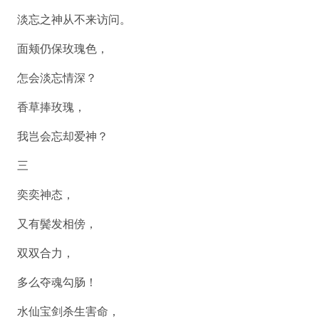
淡忘之神从不来访问。
面颊仍保玫瑰色，
怎会淡忘情深？
香草捧玫瑰，
我岂会忘却爱神？
三
奕奕神态，
又有鬓发相傍，
双双合力，
多么夺魂勾肠！
水仙宝剑杀生害命，