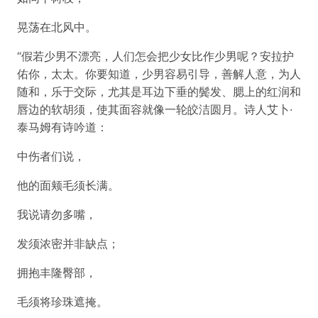
晃荡在北风中。
“假若少男不漂亮，人们怎会把少女比作少男呢？安拉护
佑你，太太。你要知道，少男容易引导，善解人意，为人
随和，乐于交际，尤其是耳边下垂的鬓发、腮上的红润和
唇边的软胡须，使其面容就像一轮皎洁圆月。诗人艾卜·
泰马姆有诗吟道：
中伤者们说，
他的面颊毛须长满。
我说请勿多嘴，
发须浓密并非缺点；
拥抱丰隆臀部，
毛须将珍珠遮掩。