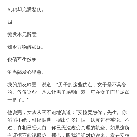
剑鞘却充满悲伤。
四
鬓发本无醉意，
却令万物醉如泥。
俊俏互生嫉妒，
争当鬓发心里急。
我的朋友吟罢，说道：“男子的这些优点，女子是不具备
的。仅仅这些，足以让男子感到自豪，可在女子面前炫耀
一番了。”
他说完，女杰从容不迫地说道：“安拉宽恕你，先生。你
滔滔不绝，引经据典，摆出许多证据，认真进行辩论。不
过，真相已经大白，你已无法改变真理的轨迹。如果这所
有证据不能说服你，那么，听我详细对你说来。看在安拉