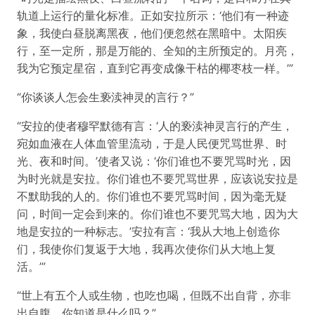
轨道上运行的量化标准。正如安拉所示：‘他们有一种迹
象，我使白昼脱离黑夜，他们便忽然在黑暗中。太阳疾
行，至一定所，那是万能的、全知的主所预定的。月亮，
我为它预定星宿，直到它再变成像干枯的椰枣枝一样。’”
“你谈谈人怎会生亵渎神灵的言行？”
“安拉的使者穆罕默德有言：‘人的亵渎神灵言行的产生，
宛如血液在人体血管里流动，于是人民便咒骂世界、时
光、夜和时间。’使者又说：‘你们谁也不要咒骂时光，因
为时光就是安拉。你们谁也不要咒骂世界，应该说安拉是
不默助我的人的。你们谁也不要咒骂时间，因为毫无疑
问，时间一定会到来的。你们谁也不要咒骂大地，因为大
地是安拉的一种标志。’安拉有言：‘我从大地上创造你
们，我使你们复返于大地，我再次使你们从大地上复
活。’”
“世上有五个人或生物，也吃也喝，但既不出自背，亦非
出自腹，你知道是什么吗？”