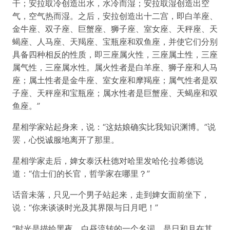
干；安拉取冷创造出水，水冷而湿；安拉取湿创造出空
气，空气热而湿。之后，安拉创造出十二宫，即白羊座、
金牛座、双子座、巨蟹座、狮子座、室女座、天秤座、天
蝎座、人马座、天羯座、宝瓶座和双鱼座，并使它们分别
具备四种相反的性质，即三座属火性，三座属土性，三座
属气性，三座属水性。属火性者是白羊座、狮子座和人马
座；属土性者是金牛座、室女座和摩羯座；属气性者是双
子座、天秤座和宝瓶座；属水性者是巨蟹座、天蝎座和双
鱼座。”
星相学家站起身来，说：“这姑娘确实比我知识渊博。”说
罢，心悦诚服地离开了那里。
星相学家走后，婢女泰沃杜德对哈里发哈伦·拉希德说
道：“信士们的长官，哲学家在哪里？”
话音未落，只见一个男子站起来，走到婢女面前坐下，
说：“你来谈谈时光及其界限与日月吧！”
“时光是描绘黑夜、白昼流转的一个名词，是日和月在其