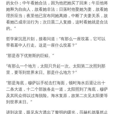
的女仆；中午看她合法，因为他把她买了回来；午后他将
她释为自由人，故看她非法；日落时他娶她为妻，故看她
理所应当；夜里他已宣布同她离婚，中断了夫妻关系，故
看她己成非法行为；次日晨二人复婚，这时看她就是合法
的。”
哲学家沉思片刻，接着问道：“有那么一座坟墓，它可以
带着墓中人行走。这是一座什么坟墓？”
“那是吞下优努斯的巨鲸。”
“有那么一个地方，太阳只升起一次。太阳第二次照到那
里，要等到世界末日。那是什么地方？”
“那是海底，穆萨以手杖击打海面，顿时海水后退让出十
二条大道，十二个部族各走一道，太阳照到了海底，穆萨
及其民众得以过海脱险。海水复原，故第二次见太阳要等
到世界末日。”
讲到这里，眼见东方透出了黎明的曙光，莎赫札德戛然止