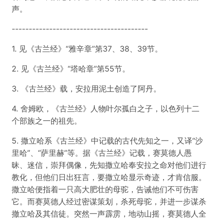
声。
----------------------------------------
1. 见《古兰经》“雅辛章”第37、38、39节。
2. 见《古兰经》“塔哈章”第55节。
3. 《古兰经》载，安拉用泥土创造了阿丹。
4. 舍姆欧，《古兰经》人物叶尔孤白之子，以色列十二
个部族之一的祖先。
5. 撒立哈系《古兰经》中记载的古代先知之一，又译“沙
里哈”、“萨里赫”等。据《古兰经》记载，赛莫德人愚
昧、迷信，崇拜偶像，先知撒立哈奉安拉之命对他们进行
教化，但他们日出狂言，要撒立哈显示奇迹，才肯信服。
撒立哈便指着一只高大肥壮的母驼，告诫他们不可伤害
它。而赛莫德人经过密谋策划，杀死母驼，并进一步谋杀
撤立哈及其信徒。突然一声霹雳，地动山摇，赛莫德人全