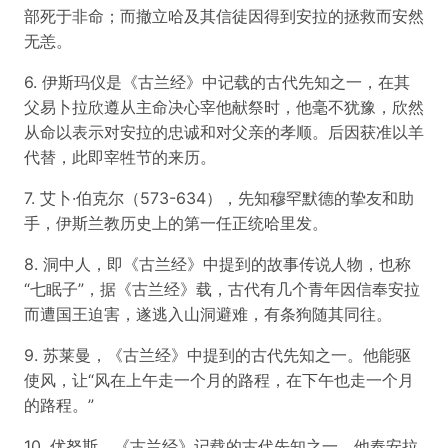
部死于非命；而撤立哈及其信徒因得到安拉的拯救而安然
无恙。
6. 伊斯玛仪是《古兰经》中记载的古代先知之一，在其
父易卜拉欣遵从主命决心宰他献祭时，他毫不犹豫，欣然
从命以表示对安拉的忠诚和对父亲的孝顺。后因获准以羊
代替，此即宰牲节的来历。
7. 艾卜·伯克尔（573-634），先知穆罕默德的挚友和助
手，伊斯兰教历史上的第一任正统哈里发。
8. 洞中人，即《古兰经》中提到的故事传说人物，也称
“七眠子”，据《古兰经》载，古代有几个青年因信奉安拉
而遭国王迫害，遂逃入山洞避难，有条狗随其同往。
9. 苏莱曼，《古兰经》中提到的古代先知之一。他能驱
使风，让“风在上午走一个月的路程，在下午也走一个月
的路程。”
10. 优努斯，《古兰经》记载的古代先知之一。他奉安拉