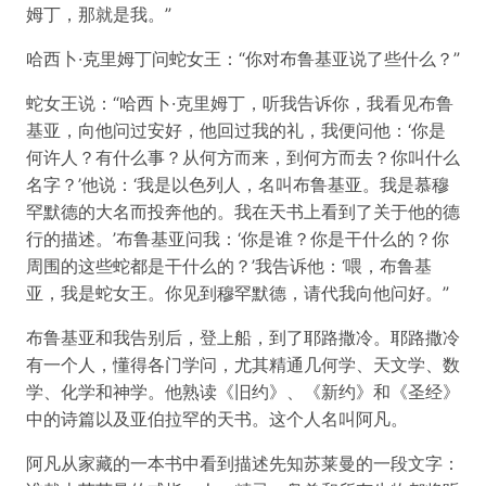
姆丁，那就是我。”
哈西卜·克里姆丁问蛇女王：“你对布鲁基亚说了些什么？”
蛇女王说：“哈西卜·克里姆丁，听我告诉你，我看见布鲁
基亚，向他问过安好，他回过我的礼，我便问他：‘你是
何许人？有什么事？从何方而来，到何方而去？你叫什么
名字？’他说：‘我是以色列人，名叫布鲁基亚。我是慕穆
罕默德的大名而投奔他的。我在天书上看到了关于他的德
行的描述。’布鲁基亚问我：‘你是谁？你是干什么的？你
周围的这些蛇都是干什么的？’我告诉他：‘喂，布鲁基
亚，我是蛇女王。你见到穆罕默德，请代我向他问好。”
布鲁基亚和我告别后，登上船，到了耶路撒冷。耶路撒冷
有一个人，懂得各门学问，尤其精通几何学、天文学、数
学、化学和神学。他熟读《旧约》、《新约》和《圣经》
中的诗篇以及亚伯拉罕的天书。这个人名叫阿凡。
阿凡从家藏的一本书中看到描述先知苏莱曼的一段文字：