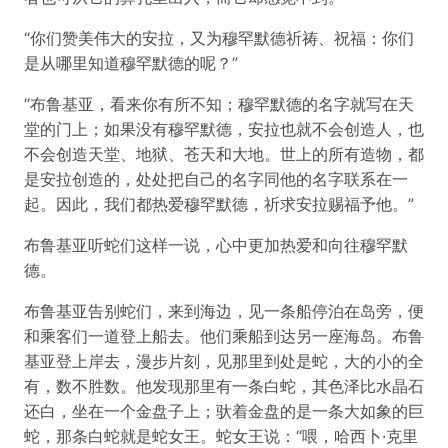
“你们赞美伟大的安拉，又为穆罕默德祈祷、祝福：你们
是从哪里知道穆罕默德的呢？”
“布鲁基亚，看来你有所不知；穆罕默德的名字就写在天
堂的门上；如果没有穆罕默德，安拉也就不会创造人，也
不会创造天堂、地狱、苍天和大地。世上的所有造物，都
是安拉创造的，处处把自己的名字同他的名字联系在一
起。因此，我们都热爱穆罕默德，祈求安拉赐福予他。”
布鲁基亚听蛇们这样一说，心中更加热爱和向往穆罕默
德。
布鲁基亚告别蛇们，来到海边，见一条船停泊在岛旁，便
和乘客们一道登上船去。他们乘船到达另一座海岛。布鲁
基亚登上岸去，漫步片刻，见那里到处是蛇，大的小的全
有，数不胜数。他发现那里有一条白蛇，其色泽比水晶石
还白，坐在一个金盘子上；驮着金盘的是一条大如象的巨
蛇，那条白蛇就是蛇女王。蛇女王说：“喂，哈西卜·克里