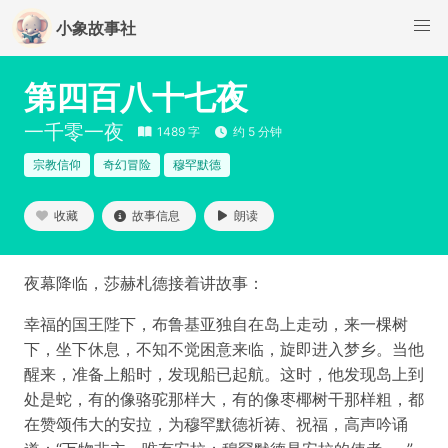
小象故事社
第四百八十七夜
一千零一夜
1489 字
约 5 分钟
宗教信仰
奇幻冒险
穆罕默德
收藏
故事信息
朗读
夜幕降临，莎赫札德接着讲故事：
幸福的国王陛下，布鲁基亚独自在岛上走动，来一棵树
下，坐下休息，不知不觉困意来临，旋即进入梦乡。当他
醒来，准备上船时，发现船已起航。这时，他发现岛上到
处是蛇，有的像骆驼那样大，有的像枣椰树干那样粗，都
在赞颂伟大的安拉，为穆罕默德祈祷、祝福，高声吟诵