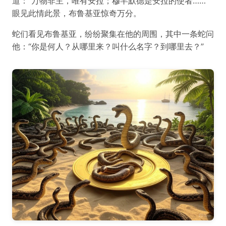
道：“万物非主，唯有安拉；穆罕默德是安拉的使者……”
眼见此情此景，布鲁基亚惊奇万分。
蛇们看见布鲁基亚，纷纷聚集在他的周围，其中一条蛇问
他：“你是何人？从哪里来？叫什么名字？到哪里去？”