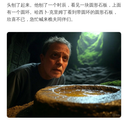
头刨了起来。他刨了一个时辰，看见一块圆形石板，上面
有一个圆环。哈西卜·克里姆丁看到带圆环的圆形石板，
欣喜不已，急忙喊来樵夫同伴们。