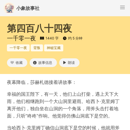
小象故事社
第四百八十四夜
一千零一夜
1440 字
约 5 分钟
一千零一夜
背叛
神秘宝藏
收藏
故事信息
朗读
夜幕降临，莎赫札德接着讲故事：
幸福的国王陛下，有一天，他们上山打柴，遇上天下大
雨，他们相继跑到一个大山洞里避雨。哈西卜·克里姆丁
离开他们，独自坐在山洞的一个角落，用斧头击打着地
面，只听“咚咚”作响。他觉得仿佛山洞底下是空的。
当哈西卜·克里姆丁确信山洞底下是空的时候，他就用斧