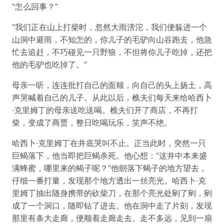
“怎么回事？”
“我们正在山上打柴时，忽然大雨滂沱，我们便躲进一个
山洞中避雨，不知怎的，你儿子的毛驴向山谷跑去，他急
忙去追赶，不巧碰见一只野狼，不但将你儿子吃掉，还把
他的毛驴也吃掉了。”
母亲一听，连连批打自己的面颊，向自己的头上扬土，高
声哭喊着自己的儿子。从此以后，樵夫们每天来给哈西卜
·克里姆丁的母亲送吃送喝。樵夫们开了商店，不再打
柴，变成了商贾，整日吃喝玩乐，笑声不绝。
哈西卜·克里姆丁在井底哭叫不止。正当此时，突然一只
巨蝎落下，他当即把巨蝎杀死。他心想：“这井中本来盛
满蜂蜜，哪里来的蝎子呢？”他朝落下蝎子的地方望去，
仔细一番打量，发现那个地方透出一丝亮光。哈西卜·克
里姆丁抽出随身携带的砍柴刀，在那个亮光处剜了剜，剜
成了一个洞口，随即钻了进去。他在洞中走了片刻，发现
那里有条大走廊，便顺着走廊走去。走不多远，见到一扇