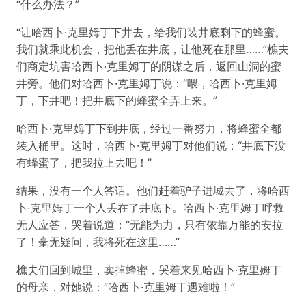
“什么办法？”
“让哈西卜·克里姆丁下井去，给我们装井底剩下的蜂蜜。
我们就乘此机会，把他丢在井底，让他死在那里……”樵夫
们商定坑害哈西卜·克里姆丁的阴谋之后，返回山洞的蜜
井旁。他们对哈西卜·克里姆丁说：“喂，哈西卜·克里姆
丁，下井吧！把井底下的蜂蜜全弄上来。”
哈西卜·克里姆丁下到井底，经过一番努力，将蜂蜜全都
装入桶里。这时，哈西卜·克里姆丁对他们说：“井底下没
有蜂蜜了，把我拉上去吧！”
结果，没有一个人答话。他们赶着驴子进城去了，将哈西
卜·克里姆丁一个人丢在了井底下。哈西卜·克里姆丁呼救
无人应答，哭着说道：“无能为力，只有依靠万能的安拉
了！毫无疑问，我将死在这里……”
樵夫们回到城里，卖掉蜂蜜，哭着来见哈西卜·克里姆丁
的母亲，对她说：“哈西卜·克里姆丁遇难啦！”