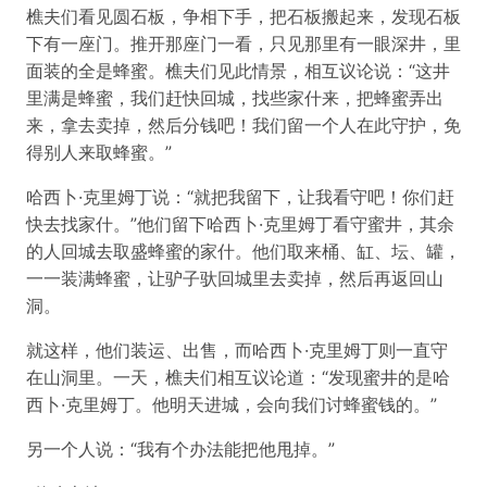
樵夫们看见圆石板，争相下手，把石板搬起来，发现石板
下有一座门。推开那座门一看，只见那里有一眼深井，里
面装的全是蜂蜜。樵夫们见此情景，相互议论说：“这井
里满是蜂蜜，我们赶快回城，找些家什来，把蜂蜜弄出
来，拿去卖掉，然后分钱吧！我们留一个人在此守护，免
得别人来取蜂蜜。”
哈西卜·克里姆丁说：“就把我留下，让我看守吧！你们赶
快去找家什。”他们留下哈西卜·克里姆丁看守蜜井，其余
的人回城去取盛蜂蜜的家什。他们取来桶、缸、坛、罐，
一一装满蜂蜜，让驴子驮回城里去卖掉，然后再返回山
洞。
就这样，他们装运、出售，而哈西卜·克里姆丁则一直守
在山洞里。一天，樵夫们相互议论道：“发现蜜井的是哈
西卜·克里姆丁。他明天进城，会向我们讨蜂蜜钱的。”
另一个人说：“我有个办法能把他甩掉。”