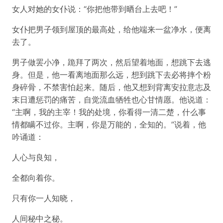
女人对她的女仆说：“你把他带到晒台上去吧！”
女仆把男子领到屋顶的最高处，给他端来一盆净水，便离
去了。
男子做罢小净，跪拜了两次，然后望着地面，想跳下去逃
身。但是，他一看离地面那么远，想到跳下去必将摔个粉
身碎骨，不禁害怕起来。随后，他又想到背离安拉意志及
末日遭惩罚的痛苦，自觉流血牺牲也心甘情愿。他说道：
“主啊，我的主宰！我的处境，你看得一清二楚，什么事
情都瞒不过你。主啊，你是万能的，全知的。”说着，他
吟诵道：
人心与良知，
全都向着你。
只有你一人知晓，
人间秘中之秘。