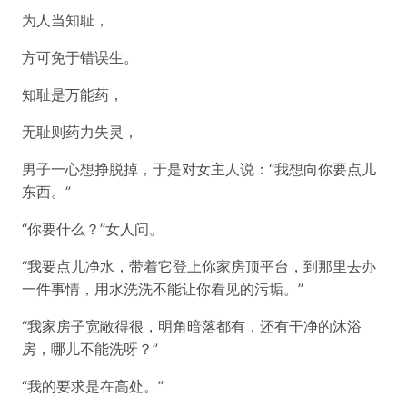
为人当知耻，
方可免于错误生。
知耻是万能药，
无耻则药力失灵，
男子一心想挣脱掉，于是对女主人说：“我想向你要点儿
东西。”
“你要什么？”女人问。
“我要点儿净水，带着它登上你家房顶平台，到那里去办
一件事情，用水洗洗不能让你看见的污垢。”
“我家房子宽敞得很，明角暗落都有，还有干净的沐浴
房，哪儿不能洗呀？”
“我的要求是在高处。”