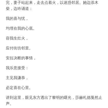
完，妻子站起来，走去点着火，以迷惑邻居。她边添木
柴，边吟诵道：
我的喜与忧，
均埋在我的心底。
容我生灶火，
应付街坊邻里。
安拉决断的事情，
我乐意接受：
主见我谦恭，
必定喜在心里。
讲到这里，眼见东方透出了黎明的曙光，莎赫札德戛然止
声。