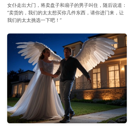
女仆走出大门，将卖盘子和扇子的男子叫住，随后说道：
“卖货的，我们的太太想买你几件东西，请你进门来，让
我们的太太挑选一下吧！”