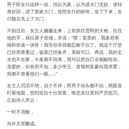
男子听女仆这样一说，信以为真，认为进大门无妨，便转
身折回，进了那家大门，按照女仆的吩咐，坐了下来，女
仆随后关上了大门。
片刻过后，女主人姗姗走来，上前抓住货郎的大袍，拉住
他的手，就往屋子里领，并说：“喂，卖货的，我多想单
独和你谈一谈呀！我等你等得都忍耐不住了。我这个厅堂
已经用香熏过，饭菜已经备齐，美味可口。再说，我的丈
夫也不在家，今夜都不回来，我可以把自己全都献给你。
亲爱的，你有所不知，多少帝王、首领和富豪向我求爱，
我都不曾看他们一眼……”
女主人滔滔不绝，说个不停，而男子却头都不抬，两眼直
盯着地面，想到安拉十分害羞，唯恐末日受到严厉惩罚。
正如诗人所云：
一时不清醒，
兴许大罪酿成。