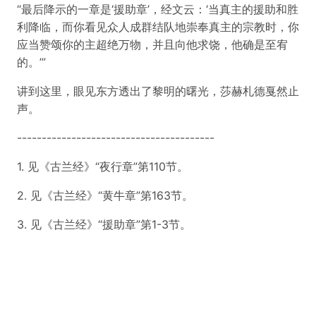
“最后降示的一章是‘援助章’，经文云：‘当真主的援助和胜
利降临，而你看见众人成群结队地崇奉真主的宗教时，你
应当赞颂你的主超绝万物，并且向他求饶，他确是至宥
的。’”
讲到这里，眼见东方透出了黎明的曙光，莎赫札德戛然止
声。
----------------------------------------
1. 见《古兰经》“夜行章”第110节。
2. 见《古兰经》“黄牛章”第163节。
3. 见《古兰经》“援助章”第1-3节。
© 2016-2025
Marvin Studio