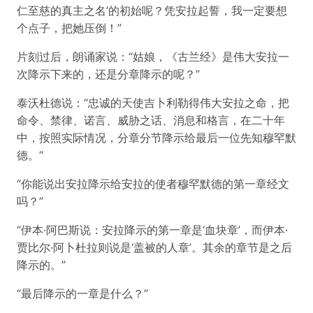
仁至慈的真主之名’的初始呢？凭安拉起誓，我一定要想
个点子，把她压倒！”
片刻过后，朗诵家说：“姑娘，《古兰经》是伟大安拉一
次降示下来的，还是分章降示的呢？”
泰沃杜德说：“忠诚的天使吉卜利勒得伟大安拉之命，把
命令、禁律、诺言、威胁之话、消息和格言，在二十年
中，按照实际情况，分章分节降示给最后一位先知穆罕默
德。”
“你能说出安拉降示给安拉的使者穆罕默德的第一章经文
吗？”
“伊本·阿巴斯说：安拉降示的第一章是‘血块章’，而伊本·
贾比尔·阿卜杜拉则说是‘盖被的人章’。其余的章节是之后
降示的。”
“最后降示的一章是什么？”