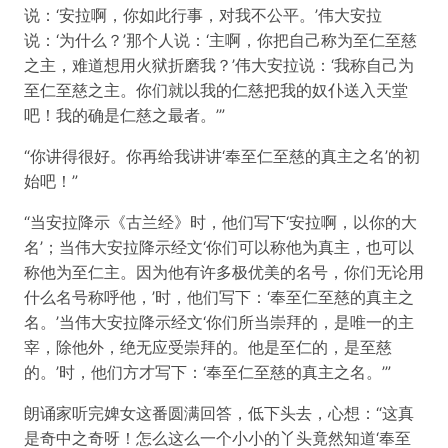
说：‘安拉啊，你如此行事，对我不公平。’伟大安拉
说：‘为什么？’那个人说：‘主啊，你把自己称为至仁至慈
之主，难道想用火狱折磨我？’伟大安拉说：‘我称自己为
至仁至慈之主。你们就以我的仁慈把我的奴仆送入天堂
吧！我的确是仁慈之最者。’”
“你讲得很好。你再给我讲讲‘奉至仁至慈的真主之名’的初
始吧！”
“当安拉降示《古兰经》时，他们写下‘安拉啊，以你的大
名’；当伟大安拉降示经文‘你们可以称他为真主，也可以
称他为至仁主。因为他有许多极优美的名号，你们无论用
什么名号称呼他，’时，他们写下：‘奉至仁至慈的真主之
名。’当伟大安拉降示经文‘你们所当崇拜的，是唯一的主
宰，除他外，绝无应受崇拜的。他是至仁的，是至慈
的。’时，他们方才写下：‘奉至仁至慈的真主之名。’”
朗诵家听完婢女这番圆满回答，低下头去，心想：“这真
是奇中之奇呀！怎么这么一个小小的丫头竟然知道‘奉至