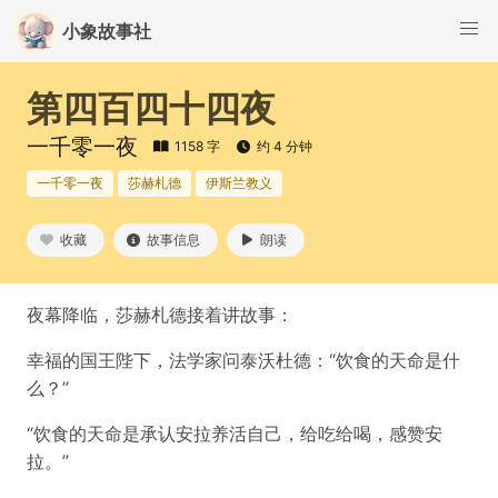
小象故事社
第四百四十四夜
一千零一夜
1158 字
约 4 分钟
一千零一夜
莎赫札德
伊斯兰教义
收藏
故事信息
朗读
夜幕降临，莎赫札德接着讲故事：
幸福的国王陛下，法学家问泰沃杜德：“饮食的天命是什
么？”
“饮食的天命是承认安拉养活自己，给吃给喝，感赞安
拉。”