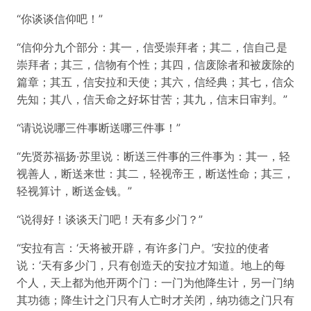
“你谈谈信仰吧！”
“信仰分九个部分：其一，信受崇拜者；其二，信自己是
崇拜者；其三，信物有个性；其四，信废除者和被废除的
篇章；其五，信安拉和天使；其六，信经典；其七，信众
先知；其八，信天命之好坏甘苦；其九，信末日审判。”
“请说说哪三件事断送哪三件事！”
“先贤苏福扬·苏里说：断送三件事的三件事为：其一，轻
视善人，断送来世：其二，轻视帝王，断送性命；其三，
轻视算计，断送金钱。”
“说得好！谈谈天门吧！天有多少门？”
“安拉有言：‘天将被开辟，有许多门户。’安拉的使者
说：‘天有多少门，只有创造天的安拉才知道。地上的每
个人，天上都为他开两个门：一门为他降生计，另一门纳
其功德；降生计之门只有人亡时才关闭，纳功德之门只有