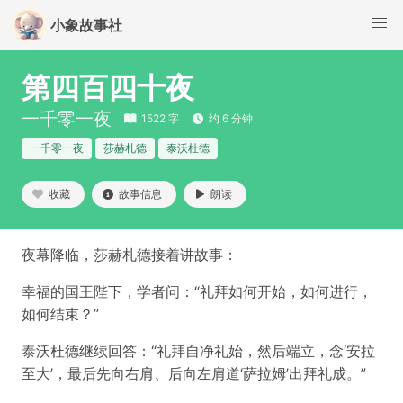
小象故事社
第四百四十夜
一千零一夜
1522 字
约 6 分钟
一千零一夜
莎赫札德
泰沃杜德
收藏
故事信息
朗读
夜幕降临，莎赫札德接着讲故事：
幸福的国王陛下，学者问：“礼拜如何开始，如何进行，
如何结束？”
泰沃杜德继续回答：“礼拜自净礼始，然后端立，念‘安拉
至大’，最后先向右肩、后向左肩道‘萨拉姆’出拜礼成。”