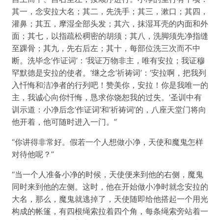
其一，念安拉大名；其二，先洗手；其三，漱口；其四，
灌鼻；其五，摩湿全部头发；其六，抹湿耳壳的内面和外
面；其七，以指疏松稠密的胡须；其八，洗脚须先净指缝
至踝骨；其九，先右后左；其十，每部位洗三次而不中
断。洗毕念‘作证词’：‘我证万物非主，唯有安拉；我证穆
罕默德是安拉的使者。’继之念‘祈祷词’：‘安拉啊，把我列
入忏悔和洁净者的行列吧！赞美你，安拉！你是我唯一的
主，我诚心向你忏悔，恳求你饶恕我的过失。’圣训中有
训示道：小净后念‘作证词’和‘祈祷词’的，八座天堂门将向
他开着，他可随时进入一门。”
“你讲得非常好。假若一个人想做小净，天使和魔鬼怎样
对待他呢？”
“当一个人准备小净的时候，天使便来到他的右侧，魔鬼
同时来到他的左侧。这时，他在开始做小净时就念安拉的
大名，那么，魔鬼就逃掉了，天使随即给他搭起一个用光
构成的帐篷，有四根绳索拉着四个角，每条绳索旁站着一