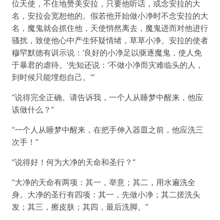
位天使，不住地赞美安拉，只要他听话，或念安拉的大
名，安拉会宽恕他的。假若他开始做小净时不念安拉的大
名，魔鬼就会抓住他，天使悄然离去，魔鬼进而对他进行
骚扰，致使他心中产生怀疑情绪，草草小净。安拉的使者
穆罕默德有训示说：‘良好的小净足以驱逐魔鬼，使人免
于暴君的虐待。’先知还说：‘不做小净而灾难临头的人，
到时候只能埋怨自己。’”
“说得完全正确。请告诉我，一个人从睡梦中醒来，他应
该做什么？”
“一个人从睡梦中醒来，在把手伸入器皿之前，他应洗三
次手！”
“说得好！何为大净的天命和圣行？”
“大净的天命有两项：其一，举意；其二，用水遍洗全
身。大净的圣行有四项：其一，先做小净；其二搓洗头
发；其三，擦皮肤；其四，最后洗脚。”