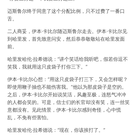
迈斯鲁尔终于同意了这个分配比例，只不过费了一番口
舌。
二人商妥，伊本·卡比尔随迈斯鲁尔走去。伊本·卡比尔见
到哈里发，首先致意问安，然后恭恭敬敬站在哈里发面
前。
哈里发哈伦·拉希德说：“讲个笑话给我听吧，假若你逗不
笑我，我就用这只皮袋子打你三下。”
伊本·卡比尔心想：“用这只皮袋子打三下，又会怎样呢？
即使用鞭子抽也不能伤害我。”他以为那皮袋子是空的。
之后，伊本·卡比尔开始说笑活，风趣至极，连怒气冲冲
的人都会笑的。可是，信士们的长官却没有笑，连一丝笑
意都没有。见此情景，伊本·卡比尔感到奇怪，心中慌
乱，不免有些害怕。
哈里发哈伦·拉希德说：“现在，你该挨打了。”