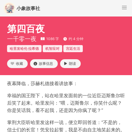
小象故事社
第四百夜
一千零一夜
1086 字
约 4 分钟
哈里发哈伦·拉希德
机智应对
宫廷生活
收藏
故事信息
朗读
夜幕降临，莎赫札德接着讲故事：
幸福的国王陛下，站在哈里发面前的一位近臣迈斯鲁尔听
后笑了起来。哈里发问：“喂，迈斯鲁尔，你笑什么呢？
你是笑话我，看不起我，还是因为你疯了呢？”
掌刑大臣听哈里发这样一说，便立即回答道：“不是的，
信士们的长官！凭安拉起誓，我是不由自主地笑起来的。