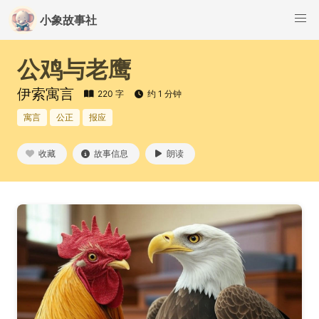
小象故事社
公鸡与老鹰
伊索寓言
220 字
约 1 分钟
寓言
公正
报应
收藏
故事信息
朗读