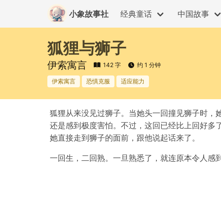
小象故事社
经典童话
中国故事
狐狸与狮子
伊索寓言
142 字
约 1 分钟
伊索寓言
恐惧克服
适应能力
狐狸从来没见过狮子。当她头一回撞见狮子时，
还是感到极度害怕。不过，这回已经比上回好多
她直接走到狮子的面前，跟他说起话来了。
一回生，二回熟。一旦熟悉了，就连原本令人感