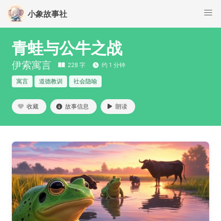
小象故事社
青蛙与公牛之战
伊索寓言
228 字
约 1 分钟
寓言
道德教训
社会隐喻
收藏
故事信息
朗读