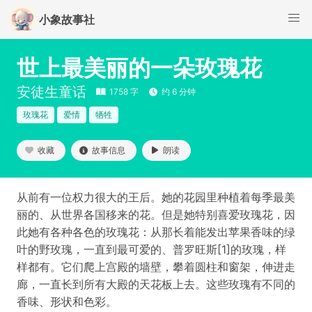
小象故事社
世上最美丽的一朵玫瑰花
安徒生童话
1758 字
约 6 分钟
玫瑰花
爱情
牺牲
收藏
故事信息
朗读
从前有一位权力很大的王后。她的花园里种植着每季最美
丽的、从世界各国移来的花。但是她特别喜爱玫瑰花，因
此她有各种各色的玫瑰花：从那长着能发出苹果香味的绿
叶的野玫瑰，一直到最可爱的、普罗旺斯[1]的玫瑰，样
样都有。它们爬上宫殿的墙壁，攀着圆柱和窗架，伸进走
廊，一直长到所有大殿的天花板上去。这些玫瑰有不同的
香味、形状和色彩。