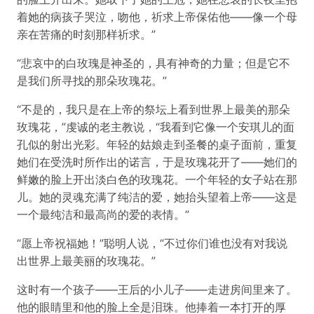
着她的病孩子哭泣，吻他，祈求上帝保佑他——像一个母
亲在苦痛的时刻那样祈求。”
“悲哀中的白玫瑰是神圣的，具有神奇的力量；但是它不
是我们所寻找的那朵玫瑰花。”
“不是的，我只是在上帝的祭坛上看到世界上最美的那朵
玫瑰花，”虔诚的老主教说，“我看到它像一个安琪儿的面
孔似的射出光彩。年轻的姑娘走到圣餐的桌子面前，重复
她们在受洗时所作出的诺言，于是玫瑰花开了——她们的
鲜嫩的脸上开出淡白色的玫瑰花。一个年轻的女子站在那
儿。她的灵魂充满了纯洁的爱，她抬头望着上帝——这是
一个最纯洁和最高尚的爱的表情。”
“愿上帝祝福她！”聪明人说，“不过你们谁也没有对我说
出世界上最美丽的玫瑰花。”
这时有一个孩子——王后的小儿子——走进房间里来了。
他的眼睛里和他的脸上全是泪珠。他捧着一本打开的厚