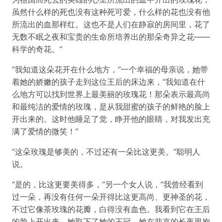
虽然什么样的死也没有这种死可爱，什么样的花也没有他
所流出的血那样红。这也不是人们在静寂的房间里，花了
无数不眠之夜和宝贵的生命所培养出的那朵奇异之花——
科学的奇花。”
“我知道这朵花开在什么地方，”一个幸福的母亲说，她带
着她的娇嫩的孩子走到这位王后的床边来，“我知道在什
么地方可以找到世界上最美丽的玫瑰花！那朵表示最高尚
和最纯洁的爱情的玫瑰，是从我甜蜜的孩子的鲜艳的脸上
开出来的。这时他睡足了觉，睁开他的眼睛，对我发出充
满了爱情的微笑！”
“这朵玫瑰是够美的，不过还有一朵比这更美。”聪明人
说。
“是的，比这更要美得多，”另一个女人说，“我曾经看到
过一朵，再没有任何一朵开得比这更高尚、更神圣的花，
不过它像茶玫瑰的花瓣，白得没有血色。我看到它在王后
的脸上开出来。她取下了她的王冠，她在悲哀的长夜里抱