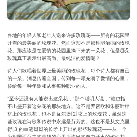
各地的年轻人和老年人送来许多玫瑰花——所有的花园里
开着的最美丽的玫瑰花。然而这却不是那种能治病的玫瑰
花。那应该是在爱情的花园里摘下来的一朵花，但是哪朵
玫瑰真正表示出最高尚、最纯洁的爱情呢？
诗人们歌唱着世界上最美丽的玫瑰花，每个诗人都有自己
的一朵。消息传遍全国，传到每一颗充满了爱情的心里，
传给每一种年龄和从事每种职业的人。
“至今还没有人能说出这朵花，”那个聪明人说，“谁也指
不出盛开着这朵花的那块地方。这不是罗密欧和朱丽叶棺
材上的玫瑰花，也不是瓦尔堡[2]坟上的玫瑰花，虽然这
些玫瑰在诗歌和传说中永远是芬芳的。这也不是从文克里
得[3]的血迹斑斑的长矛上开出的那些玫瑰花——从一个
为祖国而死去的英雄的心里所流出的血中开出的玫瑰花，