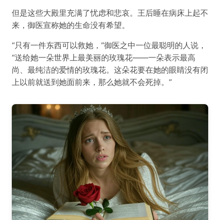
但是这些大殿里充满了忧虑和悲哀。王后睡在病床上起不
来，御医宣称她的生命没有希望。
“只有一件东西可以救她，”御医之中一位最聪明的人说，
“送给她一朵世界上最美丽的玫瑰花——一朵表示最高
尚、最纯洁的爱情的玫瑰花。这朵花要在她的眼睛没有闭
上以前就送到她面前来，那么她就不会死掉。”