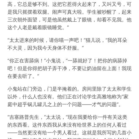
高，它总是够不到。这把它惹得火起来了，又叫又号，可
是我只摇摆着双腿。闹声可真大啦。学生被吵醒了，起来
三次朝外面望，可是他虽然戴上了眼镜，却看不见我。他
这个人老是戴着眼镜睡觉。”
“太太进来的时候，请你喵一声吧！”猫儿说，“我的耳朵
不大灵，因为我今天身体不舒服。”
“你正在害舔病！”小鬼说，“一舔就好了！把你的病舔掉
吧！但是你得把胡子弄干净，不要让奶油留在上面！我现
在要去听了。”
小鬼站在门旁边，门是半掩着的。房间里除了太太和学生
以外，什么人也没有。他们正在讨论学生高雅地称为“家
庭中超乎锅儿罐儿之上的一个问题——才气的问题”。
“吉塞路普先生，”太太说，“现在我要给你一件有关这类
的东西看。这件东西我从来没有给世界上的任何人看过
——当然更没有给一个男人看过。这就是我所写的几首小