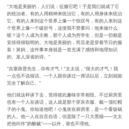
“大地是美丽的，人们说：征服它吧！于是我们就成了它
的统治者。有的人用精神来统治它，有的人用身体来统治
它。有的人来到这个世界上像一个惊叹号，有的人来到这
个世界上像一个破折号，这使我不禁要问：他来做什么
呢？这个人成为主教，那个人成为穷学生，但是一切都是
安排得很聪明的。大地是美丽的，而且老是穿着节日的服
装！舅妈，这件事本身就是一首充满了感情和地理知识
的、发人深省的诗。”
“吉塞路普先生，你有才气！”太太说，“很大的才气！我
一点也不说假话。一个人跟你谈过一席话以后，立刻就能
完全了解自己。”
他们就这样谈下去，觉得彼此趣味非常相投。不过厨房里
也有一个人在谈话，这人就是那个穿灰衣服、戴一顶红帽
子的小鬼。你知道他吧！小鬼坐在厨房里，是一个看饭锅
的人。他一人在自言自语，但是除了一只大黑猫——太太
把他叫作“奶酪贼”——以外，谁也不理他。