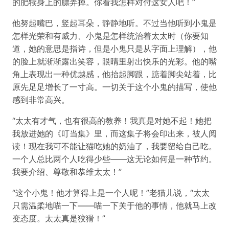
的肥犊身上的膘弄掉。你看我怎样对付这女人吧！”
他努起嘴巴，竖起耳朵，静静地听。不过当他听到小鬼是
怎样光荣和有威力、小鬼是怎样统治着太太时（你要知
道，她的意思是指诗，但是小鬼只是从字面上理解），他
的脸上就渐渐露出笑容，眼睛里射出快乐的光彩。他的嘴
角上表现出一种优越感，他抬起脚跟，踮着脚尖站着，比
原先足足增长了一寸高。一切关于这个小鬼的描写，使他
感到非常高兴。
“太太有才气，也有很高的教养！我真是对她不起！她把
我放进她的《叮当集》里，而这集子将会印出来，被人阅
读！现在我可不能让猫吃她的奶油了，我要留给自己吃。
一个人总比两个人吃得少些——这无论如何是一种节约。
我要介绍、尊敬和恭维太太！”
“这个小鬼！他才算得上是一个人呢！”老猫儿说，“太太
只需温柔地喵一下——喵一下关于他的事情，他就马上改
变态度。太太真是狡猾！”