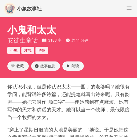
小象故事社
小鬼和太太
安徒生童话
3183 字
约 11 分钟
小鬼
才气
诗歌
收藏
故事信息
朗读
你认识小鬼，但是你认识太太——园丁的老婆吗？她很有
学问，能背诵许多诗篇，还能提笔就写出诗来呢。只有韵
脚——她把它叫作“顺口字”——使她感到有点麻烦。她有
写作的天才和讲话的天才。她可以当一个牧师，最低限度
当一个牧师的太太。
“穿上了星期日服装的大地是美丽的！”她说。于是她把这