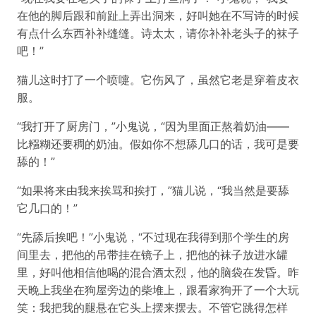
在他的脚后跟和前趾上弄出洞来，好叫她在不写诗的时候
有点什么东西补补缝缝。诗太太，请你补补老头子的袜子
吧！”
猫儿这时打了一个喷嚏。它伤风了，虽然它老是穿着皮衣
服。
“我打开了厨房门，”小鬼说，“因为里面正熬着奶油——
比糨糊还要稠的奶油。假如你不想舔几口的话，我可是要
舔的！”
“如果将来由我来挨骂和挨打，”猫儿说，“我当然是要舔
它几口的！”
“先舔后挨吧！”小鬼说，“不过现在我得到那个学生的房
间里去，把他的吊带挂在镜子上，把他的袜子放进水罐
里，好叫他相信他喝的混合酒太烈，他的脑袋在发昏。昨
天晚上我坐在狗屋旁边的柴堆上，跟看家狗开了一个大玩
笑：我把我的腿悬在它头上摆来摆去。不管它跳得怎样