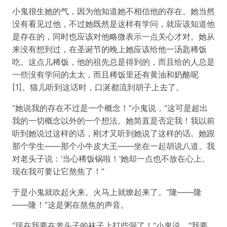
小鬼很生她的气，因为他知道她不相信他的存在。她当然
没有看见过他，不过她既然是这样有学问，就应该知道他
是存在的，同时也应该对他略微表示一点关心才对。她从
来没有想到过，在圣诞节的晚上她应该给他一汤匙稀饭
吃。这点儿稀饭，他的祖先总是得到的，而且给的人总是
一些没有学问的太太，而且稀饭里还有黄油和奶酪呢
[1]。猫儿听到这话时，口涎都流到胡子上去了。
“她说我的存在不过是一个概念！”小鬼说，“这可是超出
我的一切概念以外的一个想法。她简直是否定我！我以前
听到她说过这样的话，刚才又听到她说了这样的话。她跟
那个学生——那个小牛皮大王——坐在一起胡说八道。我
对老头子说：‘当心稀饭锅啦！’她却一点也不放在心上。
现在我可要让它熬焦了！”
于是小鬼就吹起火来。火马上就燎起来了。“隆——隆
——隆！”这是粥在熬焦的声音。
“现在我要在老头子的袜子上打些洞了！”小鬼说，“我要