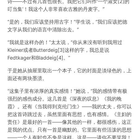
诗——不过有几首也很长。我把它们叫作‘一个淑女[2]的
叮当集’！我这个人非常喜欢古雅的丹麦字。”
“是的，我们应该坚持用古字！”学生说，“我们应该把德
文字从我们的语言中清除出去。”
“我就是这样办的！”太太说，“你从来没有听到我用过
Kleiner或者Butterdeig[3]这样的字，我总是说
Fedtkager和Bladdeig[4]。”
于是她从抽屉里取出一个本子，它的封面是淡绿色的，上
面还有两块墨渍。
“这集子里有浓厚的真实感情！”她说，“我的感情带有极
强烈的感伤成分。这几首是《深夜的叹息》《我的晚
霞》。还有《当我得到克伦门生》——我的丈夫，你可以
把这首诗跳过去，虽然里面有思想，也有感情。《主妇的
责任》是最好的一首——像其他的一样，都很感伤，这正
是我的优点。只有一首是幽默的。它里面有些活泼的思想
——一个人有时也不免是这样。这是——请你不要笑我！