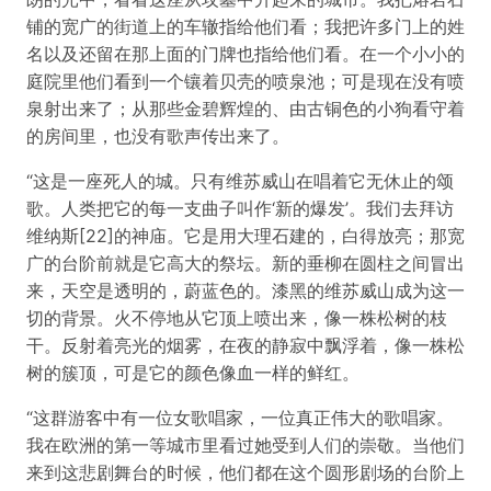
铺的宽广的街道上的车辙指给他们看；我把许多门上的姓
名以及还留在那上面的门牌也指给他们看。在一个小小的
庭院里他们看到一个镶着贝壳的喷泉池；可是现在没有喷
泉射出来了；从那些金碧辉煌的、由古铜色的小狗看守着
的房间里，也没有歌声传出来了。
“这是一座死人的城。只有维苏威山在唱着它无休止的颂
歌。人类把它的每一支曲子叫作‘新的爆发’。我们去拜访
维纳斯[22]的神庙。它是用大理石建的，白得放亮；那宽
广的台阶前就是它高大的祭坛。新的垂柳在圆柱之间冒出
来，天空是透明的，蔚蓝色的。漆黑的维苏威山成为这一
切的背景。火不停地从它顶上喷出来，像一株松树的枝
干。反射着亮光的烟雾，在夜的静寂中飘浮着，像一株松
树的簇顶，可是它的颜色像血一样的鲜红。
“这群游客中有一位女歌唱家，一位真正伟大的歌唱家。
我在欧洲的第一等城市里看过她受到人们的崇敬。当他们
来到这悲剧舞台的时候，他们都在这个圆形剧场的台阶上