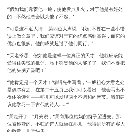
“‘假如我们斥责他一通，使他发点儿火，对于他是有好处
的；不然他总会以为他了不起。’
“‘可是这不近人情！’第四位大声说，‘我们不要在一些小错
误上做文章吧，我们应该对于它的优点感到高兴，而它的
优点也很多。他的成就超过了他们同行。’
“‘天老爷哪！假如他是这样一位真正的天才，他就应该能
受得住尖锐的批评。私下称赞他的人够多了，我们不要把
他的头脑弄昏吧！’
“‘他肯定是一个天才！’编辑先生写着，‘一般粗心大意之处
是偶尔有之。在第二十五页上我们可以看出，他会写出不
得体的诗句——那儿可以发现两个不调和的音节。我们建
议他学习一下古代的诗人……’”
“我走开了，”月亮说，“我向那位姑妈的窗子望进去。那
位被称赞的、不狂的诗人就坐在那儿。他得到所有的客人
的敬意，非常快乐。