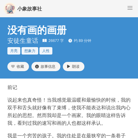
小象故事社
没有画的画册
安徒生童话
26677 字
约 89 分钟
月亮
想象力
人性
收藏
故事信息
朗读
前记
说起来也真奇怪！当我感觉最温暖和最愉快的时候，我的
双手和舌头就好像有了束缚，使我不能表达和说出我内心
所起的思想。然而我却是一个画家。我的眼睛这样告诉
我，看到过我的速写和画的人也都这样承认。
我是一个穷苦的孩子。我的住处是在最狭窄的一条巷子