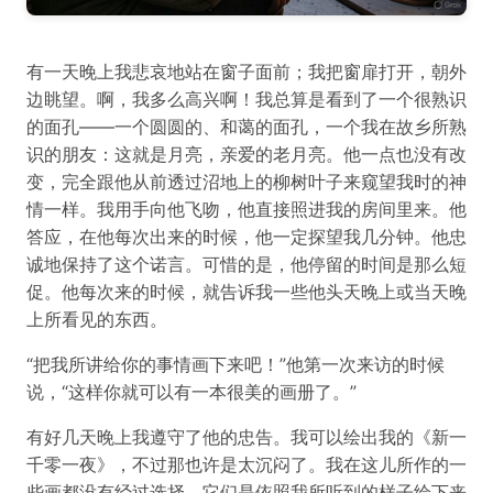
有一天晚上我悲哀地站在窗子面前；我把窗扉打开，朝外
边眺望。啊，我多么高兴啊！我总算是看到了一个很熟识
的面孔——一个圆圆的、和蔼的面孔，一个我在故乡所熟
识的朋友：这就是月亮，亲爱的老月亮。他一点也没有改
变，完全跟他从前透过沼地上的柳树叶子来窥望我时的神
情一样。我用手向他飞吻，他直接照进我的房间里来。他
答应，在他每次出来的时候，他一定探望我几分钟。他忠
诚地保持了这个诺言。可惜的是，他停留的时间是那么短
促。他每次来的时候，就告诉我一些他头天晚上或当天晚
上所看见的东西。
“把我所讲给你的事情画下来吧！”他第一次来访的时候
说，“这样你就可以有一本很美的画册了。”
有好几天晚上我遵守了他的忠告。我可以绘出我的《新一
千零一夜》，不过那也许是太沉闷了。我在这儿所作的一
些画都没有经过选择，它们是依照我所听到的样子绘下来