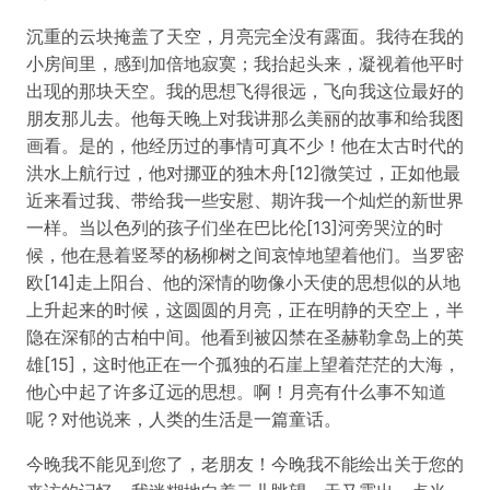
沉重的云块掩盖了天空，月亮完全没有露面。我待在我的
小房间里，感到加倍地寂寞；我抬起头来，凝视着他平时
出现的那块天空。我的思想飞得很远，飞向我这位最好的
朋友那儿去。他每天晚上对我讲那么美丽的故事和给我图
画看。是的，他经历过的事情可真不少！他在太古时代的
洪水上航行过，他对挪亚的独木舟[12]微笑过，正如他最
近来看过我、带给我一些安慰、期许我一个灿烂的新世界
一样。当以色列的孩子们坐在巴比伦[13]河旁哭泣的时
候，他在悬着竖琴的杨柳树之间哀悼地望着他们。当罗密
欧[14]走上阳台、他的深情的吻像小天使的思想似的从地
上升起来的时候，这圆圆的月亮，正在明静的天空上，半
隐在深郁的古柏中间。他看到被囚禁在圣赫勒拿岛上的英
雄[15]，这时他正在一个孤独的石崖上望着茫茫的大海，
他心中起了许多辽远的思想。啊！月亮有什么事不知道
呢？对他说来，人类的生活是一篇童话。
今晚我不能见到您了，老朋友！今晚我不能绘出关于您的