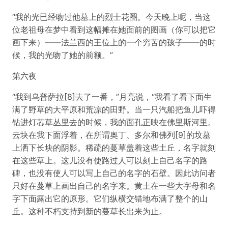
“我的光已经吻过他墓上的烈士花圈。今天晚上呢，当这
位老祖母在梦中看到这幅摊在她面前的图画（你可以把它
画下来）——法兰西的王位上的一个穷苦的孩子——的时
候，我的光吻了她的前额。”
第六夜
“我到乌普萨拉[8]去了一番，”月亮说，“我看了看下面生
满了野草的大平原和荒凉的田野。当一只汽船把鱼儿吓得
钻进灯芯草丛里去的时候，我的面孔正映在佛里斯河里。
云块在我下面浮着，在所谓奥丁、多尔和佛列[9]的坟墓
上洒下长块的阴影。稀疏的蔓草盖着这些土丘，名字就刻
在这些草上。这儿没有使路过人可以刻上自己名字的路
碑，也没有使人可以写上自己的名字的石壁。因此访问者
只好在蔓草上画出自己的名字来。黄土在一些大字母和名
字下面露出它的原形。它们纵横交错地布满了整个的山
丘。这种不朽支持到新的蔓草长出来为止。