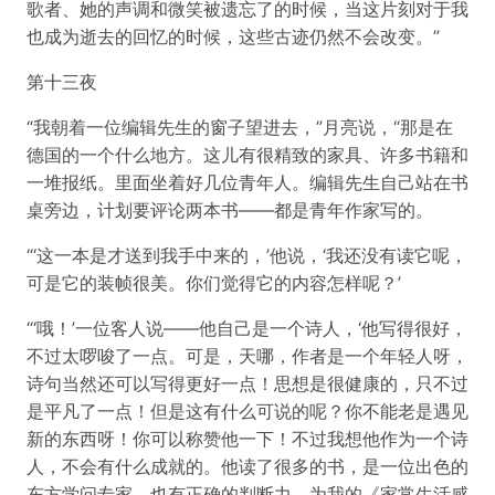
歌者、她的声调和微笑被遗忘了的时候，当这片刻对于我
也成为逝去的回忆的时候，这些古迹仍然不会改变。”
第十三夜
“我朝着一位编辑先生的窗子望进去，”月亮说，“那是在
德国的一个什么地方。这儿有很精致的家具、许多书籍和
一堆报纸。里面坐着好几位青年人。编辑先生自己站在书
桌旁边，计划要评论两本书——都是青年作家写的。
“‘这一本是才送到我手中来的，’他说，‘我还没有读它呢，
可是它的装帧很美。你们觉得它的内容怎样呢？’
“‘哦！’一位客人说——他自己是一个诗人，‘他写得很好，
不过太啰唆了一点。可是，天哪，作者是一个年轻人呀，
诗句当然还可以写得更好一点！思想是很健康的，只不过
是平凡了一点！但是这有什么可说的呢？你不能老是遇见
新的东西呀！你可以称赞他一下！不过我想他作为一个诗
人，不会有什么成就的。他读了很多的书，是一位出色的
东方学问专家，也有正确的判断力。为我的《家常生活感