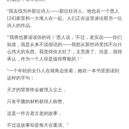
“我去找另外那位诗人——那位狂诗人。他也在一个恩人
[26]家里和一大堆人在一起。人们正在这里谈论那另一位
诗人的作品。
“‘我将也要读读你的诗！’恩人说，‘不过，老实说——你们
知道，我是从来不说假话的——我想从那些诗里找不出什
么伟大的东西。我觉得你太狂了，太荒唐了。但是，我得
承认，作为一个人你是值得尊敬的！’
“一个年轻的女仆人在墙角边坐着；她在一本书里面读到
这样的字句：
天才的荣誉终会被埋入尘土，
只有平庸的材料获得人称赞。
这是一件古老古老的故事，
不过这故事却是每天在重演。”