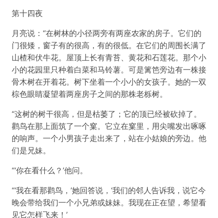
第十四夜
月亮说：“在树林的小径两旁有两座农家的房子。它们的
门很矮，窗子有的很高，有的很低。在它们的周围长满了
山楂和伏牛花。屋顶上长有青苔、黄花和石莲花。那个小
小的花园里只种着白菜和马铃薯。可是篱笆旁边有一株接
骨木树在开着花。树下坐着一个小小的女孩子。她的一双
棕色眼睛凝望着两座房子之间的那株老栎树。
“这树的树干很高，但是枯萎了；它的顶已经被砍掉了。
鹳鸟在那上面筑了一个窠。它立在窠里，用尖嘴发出啄啄
的响声。一个小男孩子走出来了，站在小姑娘的旁边。他
们是兄妹。
“‘你在看什么？’他问。
“‘我在看那鹳鸟，’她回答说，‘我们的邻人告诉我，说它今
晚会带给我们一个小兄弟或妹妹。我现在正在望，希望看
见它怎样飞来！’