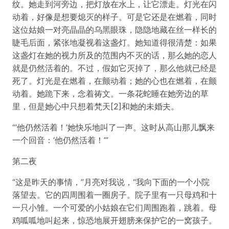
纹。她走到河旁边，把灯放在水上，让它漂走。灯光在闪
动着，好像是想要熄灭的样子。可是它还是在燃着，同时
这位姑娘一对亮晶晶的乌黑眼珠，隐隐地藏在丝一样长的
睫毛后面，紧张地凝视着这盏灯。她知道得很清楚：如果
这盏灯在她的视力所及的范围内不灭的话，那么她的恋人
就是仍然活着的。不过，假如它灭掉了，那么他就已经是
死了。灯光是在燃着，在颤动着；她的心也在燃着，在颤
动着。她跪下来，念着祷文。一条花蛇睡在她旁边的草
里，但是她心中只想着梵天[2]和她的未婚夫。
“‘他仍然活着！’她快乐地叫了一声。这时从高山那儿飘来
一个回音：‘他仍然活着！’”
第二夜
“这是昨天的事情，”月亮对我说，“我向下面的一个小院
落望去。它的四周围着一圈房子。院子里有一只母鸡和十
一只小雏。一个可爱的小姑娘在它们周围跑着，跳着。母
鸡呱呱地叫起来，惊恐地展开翅膀来保护它的一窝孩子。