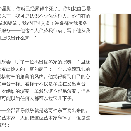
一个星期，你就已经累得半死了。你幻想自己是
来以前，我可是认识不少你这种人。你们有的
毛笔和钢笔，我都打过交道！许多都为我服务
我服务——他这个人代替我行动，写下他从我
上取出什么来。”
音乐会，听了一位杰出提琴家的演奏，而且还
上奏出惊人的丰富的调子：一会儿像滚珠似的
过枞树林的萧萧的风声。他觉得听到自己的心
的声音一样。看样子不仅是琴弦在发出声音，
一次绝妙的演奏！虽然乐谱不容易演奏，但是
很可能以为任何人都可以拉它几下子。
——全部音乐似乎就是这两件东西奏出来的。
的艺术家。人们把这位艺术家忘掉了，但是这
感想：