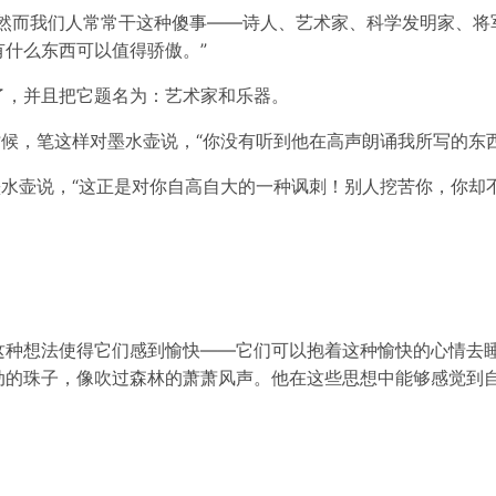
！然而我们人常常干这种傻事——诗人、艺术家、科学发明家、将
什么东西可以值得骄傲。”
了，并且把它题名为：艺术家和乐器。
时候，笔这样对墨水壶说，“你没有听到他在高声朗诵我所写的东西
墨水壶说，“这正是对你自高自大的一种讽刺！别人挖苦你，你
这种想法使得它们感到愉快——它们可以抱着这种愉快的心情去
动的珠子，像吹过森林的萧萧风声。他在这些思想中能够感觉到