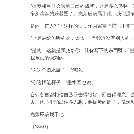
“提琴和弓只会吹嘘自己的成就，这是多么傻啊
帝所演奏的乐器罢了。光荣应该属于他！我们没有
是的，诗人写下这样的话，作为寓言把它写下来
“这是讲给你听的呀，太太！”当旁边没有别人的
“是的，这就是我交给你、让你写下的东西呀，”
我自己的讽刺的！”
“你这个墨水罐子！”笔说。
“你这根笔杆子！”墨水壶也说。
它们各自都相信自己回击得很好，回击得漂亮。
去。他心里涌出许多思想，像提琴的调子，像滚
光荣应该属于他！
（1859）