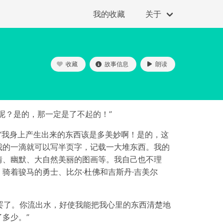
我的收藏
关于
收藏
故事信息
朗读
呢？是的，那一定是了不起的！”
，“我身上产生出来的东西该是多美妙啊！是的，这
我的一滴就可以写半页字，记载一大堆东西。我的
情、幽默、大自然美丽的图画等。我自己也不理
骑着骏马的勇士、比尔·杜佛和吉斯丹·吉美尔
体罢了。你流出水，好使我能把我心里的东西清楚地
多少。”