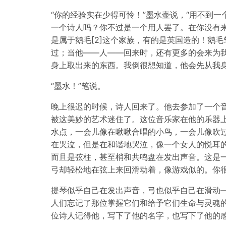
“你的经验实在少得可怜！”墨水壶说，“用不到
一个诗人吗？你不过是一个用人罢了。在你没有
是属于鹅毛[2]这个家族，有的是英国造的！鹅
过；当他——人——回来时，还有更多的会来为
身上取出来的东西。我倒很想知道，他会先从我身
“墨水！”笔说。
晚上很迟的时候，诗人回来了。他去参加了一个
被这美妙的艺术迷住了。这位音乐家在他的乐器
水点，一会儿像在啾啾合唱的小鸟，一会儿像吹
在哭泣，但是在和谐地哭泣，像一个女人的悦耳
而且是弦柱，甚至梢和共鸣盘在发出声音。这是
弓却轻松地在弦上来回滑动着，像游戏似的。你
提琴似乎自己在发出声音，弓也似乎自己在滑动
人们忘记了那位掌握它们和给予它们生命与灵魂
位诗人记得他，写下了他的名字，也写下了他的