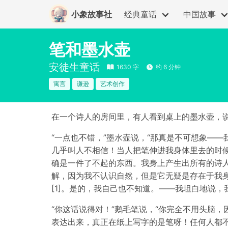
小象故事社
经典童话
中国故事
笔和墨水壶
安徒生童话
1630 字
约 6 分钟
寓言
谦逊
艺术创作
在一个诗人的房间里，有人看到桌上的墨水壶，说
“一点也不错，”墨水壶说，“那真是不可想象—
几乎叫人不相信！当人把笔伸进我身体里去的时
确是一件了不起的东西。我身上产生出所有的诗
解，因为我不认识自然，但是它无疑是存在于我身
[1]。是的，我自己也不知道。——我坦白地说，
“你这话说得对！”鹅毛笔说，“你完全不用头脑
表达出来，真正在纸上写字的是笔呀！任何人都