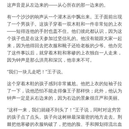
这声音是从左边来的——从心所在的那一边来的。
有一个沙沙的响声从一个灌木丛中飘出来。王子面前出现
了一个男孩子。这孩子穿着一双木鞋和一件非常短的上衣
——短得连他的手肘也盖不住。他们彼此都认识，因为这
个孩子也是在这天参加过坚信礼的。他没有能跟大家一起
来，因为他得回去把衣服和靴子还给老板的少爷。他办完
了这件事以后，就穿着木鞋和寒碜的上衣独自一人走来，
因为钟声是那么洪亮和深沉，他非来不可。
“我们一块儿走吧！”王子说。
这个穿着木鞋的孩子感到非常尴尬。他把上衣的短袖子拉
了一下，说他恐怕不能走得像王子那样快；此外，他认为
钟声一定是从右边来的，因为右边的景象很庄严和美丽。
“这样一来，我们就碰不到头了！”王子说，同时对这穷苦
的孩子点了点头。孩子向这树林最深最密的地方走去。荆
棘把他寒碜的衣服钩破了，把他的脸、手和脚划得流出血