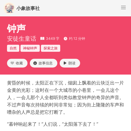
小象故事社
钟声
安徒生童话
3449 字
约 12 分钟
自然
神秘钟声
探索之旅
收藏
故事信息
朗读
黄昏的时候，太阳正在下沉，烟囱上飘着的云块泛出一片
金黄的光彩；这时在一个大城市的小巷里，一会儿这个
人，一会儿那个人全都听到类似教堂钟声的奇异的声音。
不过声音每次持续的时间非常短；因为街上隆隆的车声和
嘈杂的人声总是把它打断了。
“暮钟响起来了！”人们说，“太阳落下去了！”