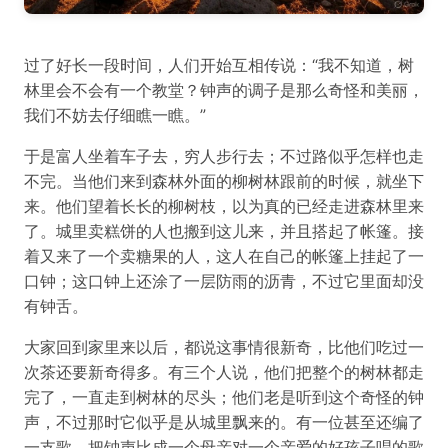
过了好长一段时间，人们开始互相传说：“我不知道，树
林里会不会有一个教堂？钟声的调子是那么奇怪和美丽，
我们不妨去仔细瞧一瞧。”
于是富人坐着车子去，穷人步行去；不过路似乎怎样也走
不完。当他们来到森林外面的柳树林跟前的时候，就坐下
来。他们望着长长的柳树枝，以为真的已经走进森林里来
了。城里卖糕饼的人也搬到这儿来，并且搭起了帐篷。接
着又来了一个卖糖果的人，这人在自己的帐篷上挂起了一
口钟；这口钟上还涂了一层防雨的沥青，不过它里面却没
有钟舌。
大家回到家里来以后，都说这事情很新奇，比他们吃过一
次茶还要新奇得多。有三个人说，他们把整个的树林都走
完了，一直走到树林的尽头；他们老是听到这个奇怪的钟
声，不过那时它似乎是从城里飘来的。有一位甚至还编了
一支歌，把钟声比成一个母亲对一个亲爱的好孩子唱的歌