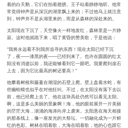
着的白天鹅，它们在拍着翅膀。王子站着静静地听。他常
常觉得钟声是从深沉的湖里飘上来的；不过他马上就注意
到，钟声并不是从湖里来的，而是从森林的深处来的。
太阳现在下沉了，天空像火一样地发红，森林里是一片静
寂。这时他就跪下来，唱了黄昏的赞美歌，于是他说：
“我将永远看不到我所追寻的东西！现在太阳已经下沉
了，夜——漆黑的夜——已经到来了。也许在圆圆的红太
阳没有消逝以前，我还能够看到它一眼吧。我要爬到崖石
上去，因为它比最高的树还要高！”
他攀着树根和藤蔓在潮湿的石壁上爬。壁上盘着水蛇，有
些癞蛤蟆也似乎在对他狂叫。不过，在太阳没有落下去以
前，他已经爬上去了。他在这块高处仍然可以看见太阳。
啊，这是多么美丽的景象啊！海，他的眼前展开一片美丽
的茫茫大海，汹涌的海涛向岸上袭来。太阳悬在海天相接
的那条线上，像一座发光的大祭坛。一切融化成为一片鲜
红的色彩。树林在唱着歌，大海在唱着歌，他的心也跟它