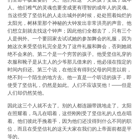
人。他们稚气的灵魂也要变成更有理智的成年人的灵魂。
当这些受了坚信礼的人走出城外的时候，处处照着灿烂的
太阳光，树林里那个神秘的大钟发出非常洪亮的声音。他
们想立刻就去找这个钟声；因此他们全都去了，只有三个
人是例外。一个要回家去试试她的参加舞会的礼服，因为
她这次来受坚信礼完全是为了这件礼服和舞会，否则她就
绝不会来的。第二个是一个穷苦的孩子。他受坚信礼穿的
衣服和靴子是从主人的少爷那儿借来的，他必须在指定的
时间内归还。第三个说，在他没有得到父母的同意以前，
绝不到一个陌生的地方去。他一直是一个听话的孩子，即
使受了坚信礼，仍然是如此。人们不应该笑他！——但是
人们却仍然笑他。
因此这三个人就不去了。别的人都连蹦带跳地走了。太阳
在照耀着，鸟儿在唱着，这些刚刚受了坚信礼的人也在唱
着。他们彼此手挽着手，因为他们还没得到什么不同的职
位，而且在受坚信礼的这天大家在我们的上帝面前都是平
等的。