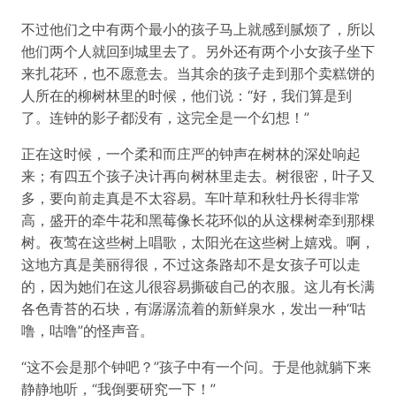
不过他们之中有两个最小的孩子马上就感到腻烦了，所以
他们两个人就回到城里去了。另外还有两个小女孩子坐下
来扎花环，也不愿意去。当其余的孩子走到那个卖糕饼的
人所在的柳树林里的时候，他们说：“好，我们算是到
了。连钟的影子都没有，这完全是一个幻想！”
正在这时候，一个柔和而庄严的钟声在树林的深处响起
来；有四五个孩子决计再向树林里走去。树很密，叶子又
多，要向前走真是不太容易。车叶草和秋牡丹长得非常
高，盛开的牵牛花和黑莓像长花环似的从这棵树牵到那棵
树。夜莺在这些树上唱歌，太阳光在这些树上嬉戏。啊，
这地方真是美丽得很，不过这条路却不是女孩子可以走
的，因为她们在这儿很容易撕破自己的衣服。这儿有长满
各色青苔的石块，有潺潺流着的新鲜泉水，发出一种“咕
噜，咕噜”的怪声音。
“这不会是那个钟吧？”孩子中有一个问。于是他就躺下来
静静地听，“我倒要研究一下！”