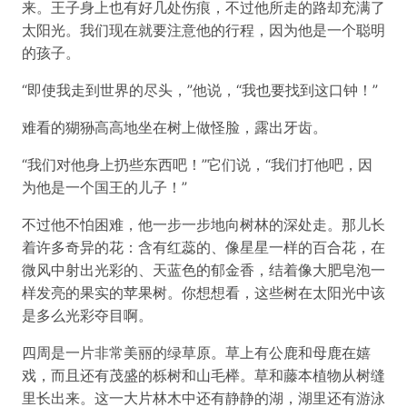
来。王子身上也有好几处伤痕，不过他所走的路却充满了
太阳光。我们现在就要注意他的行程，因为他是一个聪明
的孩子。
“即使我走到世界的尽头，”他说，“我也要找到这口钟！”
难看的猢狲高高地坐在树上做怪脸，露出牙齿。
“我们对他身上扔些东西吧！”它们说，“我们打他吧，因
为他是一个国王的儿子！”
不过他不怕困难，他一步一步地向树林的深处走。那儿长
着许多奇异的花：含有红蕊的、像星星一样的百合花，在
微风中射出光彩的、天蓝色的郁金香，结着像大肥皂泡一
样发亮的果实的苹果树。你想想看，这些树在太阳光中该
是多么光彩夺目啊。
四周是一片非常美丽的绿草原。草上有公鹿和母鹿在嬉
戏，而且还有茂盛的栎树和山毛榉。草和藤本植物从树缝
里长出来。这一大片林木中还有静静的湖，湖里还有游泳