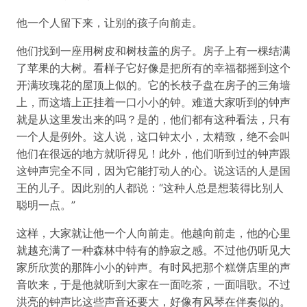
他一个人留下来，让别的孩子向前走。
他们找到一座用树皮和树枝盖的房子。房子上有一棵结满
了苹果的大树。看样子它好像是把所有的幸福都摇到这个
开满玫瑰花的屋顶上似的。它的长枝子盘在房子的三角墙
上，而这墙上正挂着一口小小的钟。难道大家听到的钟声
就是从这里发出来的吗？是的，他们都有这种看法，只有
一个人是例外。这人说，这口钟太小，太精致，绝不会叫
他们在很远的地方就听得见！此外，他们听到过的钟声跟
这钟声完全不同，因为它能打动人的心。说这话的人是国
王的儿子。因此别的人都说：“这种人总是想装得比别人
聪明一点。”
这样，大家就让他一个人向前走。他越向前走，他的心里
就越充满了一种森林中特有的静寂之感。不过他仍听见大
家所欣赏的那阵小小的钟声。有时风把那个糕饼店里的声
音吹来，于是他就听到大家在一面吃茶，一面唱歌。不过
洪亮的钟声比这些声音还要大，好像有风琴在伴奏似的。