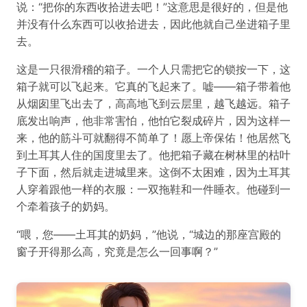
说：“把你的东西收拾进去吧！”这意思是很好的，但是他
并没有什么东西可以收拾进去，因此他就自己坐进箱子里
去。
这是一只很滑稽的箱子。一个人只需把它的锁按一下，这
箱子就可以飞起来。它真的飞起来了。嘘——箱子带着他
从烟囱里飞出去了，高高地飞到云层里，越飞越远。箱子
底发出响声，他非常害怕，他怕它裂成碎片，因为这样一
来，他的筋斗可就翻得不简单了！愿上帝保佑！他居然飞
到土耳其人住的国度里去了。他把箱子藏在树林里的枯叶
子下面，然后就走进城里来。这倒不太困难，因为土耳其
人穿着跟他一样的衣服：一双拖鞋和一件睡衣。他碰到一
个牵着孩子的奶妈。
“喂，您——土耳其的奶妈，”他说，“城边的那座宫殿的
窗子开得那么高，究竟是怎么一回事啊？”