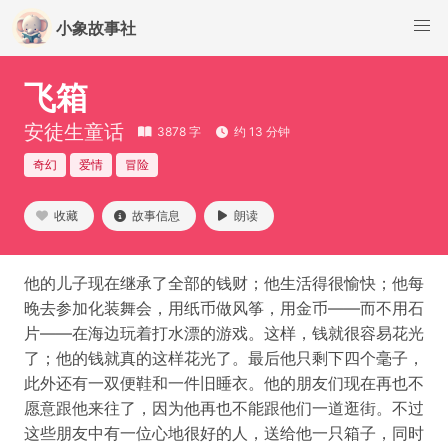
小象故事社
飞箱
安徒生童话
3878 字
约 13 分钟
奇幻
爱情
冒险
收藏
故事信息
朗读
他的儿子现在继承了全部的钱财；他生活得很愉快；他每
晚去参加化装舞会，用纸币做风筝，用金币——而不用石
片——在海边玩着打水漂的游戏。这样，钱就很容易花光
了；他的钱就真的这样花光了。最后他只剩下四个毫子，
此外还有一双便鞋和一件旧睡衣。他的朋友们现在再也不
愿意跟他来往了，因为他再也不能跟他们一道逛街。不过
这些朋友中有一位心地很好的人，送给他一只箱子，同时