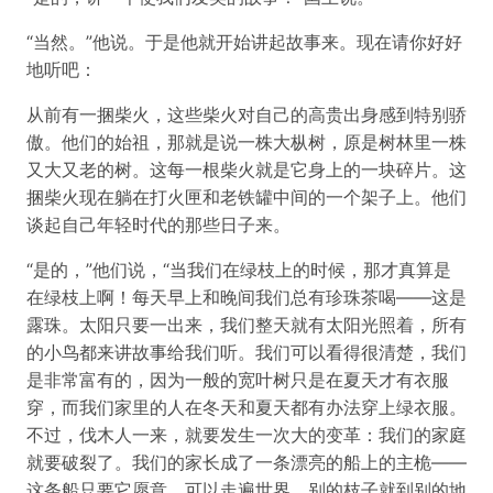
“当然。”他说。于是他就开始讲起故事来。现在请你好好
地听吧：
从前有一捆柴火，这些柴火对自己的高贵出身感到特别骄
傲。他们的始祖，那就是说一株大枞树，原是树林里一株
又大又老的树。这每一根柴火就是它身上的一块碎片。这
捆柴火现在躺在打火匣和老铁罐中间的一个架子上。他们
谈起自己年轻时代的那些日子来。
“是的，”他们说，“当我们在绿枝上的时候，那才真算是
在绿枝上啊！每天早上和晚间我们总有珍珠茶喝——这是
露珠。太阳只要一出来，我们整天就有太阳光照着，所有
的小鸟都来讲故事给我们听。我们可以看得很清楚，我们
是非常富有的，因为一般的宽叶树只是在夏天才有衣服
穿，而我们家里的人在冬天和夏天都有办法穿上绿衣服。
不过，伐木人一来，就要发生一次大的变革：我们的家庭
就要破裂了。我们的家长成了一条漂亮的船上的主桅——
这条船只要它愿意，可以走遍世界。别的枝子就到别的地