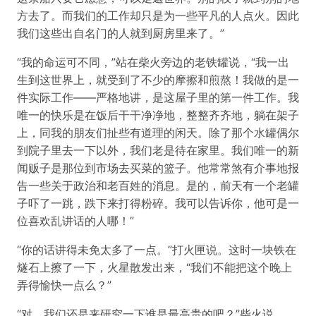
方去了。而我们的工作却只是为一些平凡的人点火。因此
我们这些出自名门的人就到厨房里来了。”
“我的命运可不同，”站在柴火旁边的老铁罐说，“我一出
生到这世界上，就受到了不少的摩擦和煎熬！我做的是一
件实际工作——严格地讲，是这屋子里的第一件工作。我
唯一的快乐是在饭后干干净净地，整整齐齐地，躺在架子
上，同我的朋友们扯些有道理的闲天。除了那个水罐偶尔
到院子里去一下以外，我们老是待在家里。我们唯一的新
闻贩子是那位到市场去买菜的篮子。他常常煞有介事地报
告一些关于政治和老百姓的消息。是的，前天有一个老罐
子吓了一跳，跌下来打得粉碎。我可以告诉你，他可是一
位喜欢乱讲话的人哪！”
“你的话讲得未免太多了一点。”打火匣说。这时一块铁在
燧石上擦了一下，火星散发出来，“我们不能把这个晚上
弄得愉快一点么？”
“对，我们还是来研究一下谁是最高贵的吧？”柴火说。