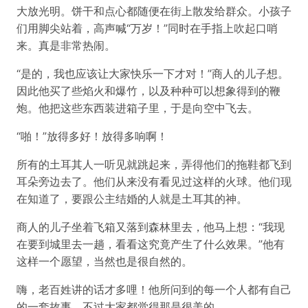
大放光明。饼干和点心都随便在街上散发给群众。小孩子
们用脚尖站着，高声喊“万岁！”同时在手指上吹起口哨
来。真是非常热闹。
“是的，我也应该让大家快乐一下才对！”商人的儿子想。
因此他买了些焰火和爆竹，以及种种可以想象得到的鞭
炮。他把这些东西装进箱子里，于是向空中飞去。
“啪！”放得多好！放得多响啊！
所有的土耳其人一听见就跳起来，弄得他们的拖鞋都飞到
耳朵旁边去了。他们从来没有看见过这样的火球。他们现
在知道了，要跟公主结婚的人就是土耳其的神。
商人的儿子坐着飞箱又落到森林里去，他马上想：“我现
在要到城里去一趟，看看这究竟产生了什么效果。”他有
这样一个愿望，当然也是很自然的。
嗨，老百姓讲的话才多哩！他所问到的每一个人都有自己
的一套故事。不过大家都觉得那是很美的。