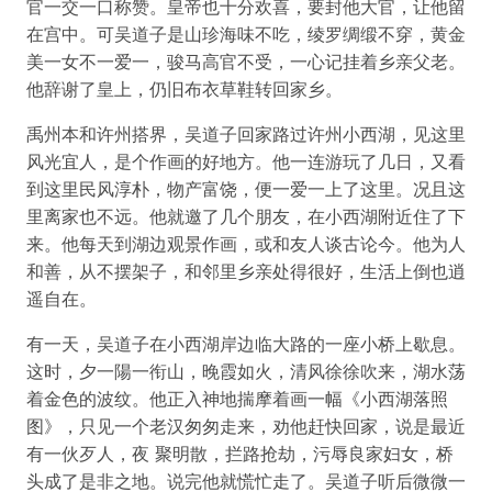
官一交一口称赞。皇帝也十分欢喜，要封他大官，让他留
在宫中。可吴道子是山珍海味不吃，绫罗绸缎不穿，黄金
美一女不一爱一，骏马高官不受，一心记挂着乡亲父老。
他辞谢了皇上，仍旧布衣草鞋转回家乡。
禹州本和许州搭界，吴道子回家路过许州小西湖，见这里
风光宜人，是个作画的好地方。他一连游玩了几日，又看
到这里民风淳朴，物产富饶，便一爱一上了这里。况且这
里离家也不远。他就邀了几个朋友，在小西湖附近住了下
来。他每天到湖边观景作画，或和友人谈古论今。他为人
和善，从不摆架子，和邻里乡亲处得很好，生活上倒也逍
遥自在。
有一天，吴道子在小西湖岸边临大路的一座小桥上歇息。
这时，夕一陽一衔山，晚霞如火，清风徐徐吹来，湖水荡
着金色的波纹。他正入神地揣摩着画一幅《小西湖落照
图》，只见一个老汉匆匆走来，劝他赶快回家，说是最近
有一伙歹人，夜 聚明散，拦路抢劫，污辱良家妇女，桥
头成了是非之地。说完他就慌忙走了。吴道子听后微微一