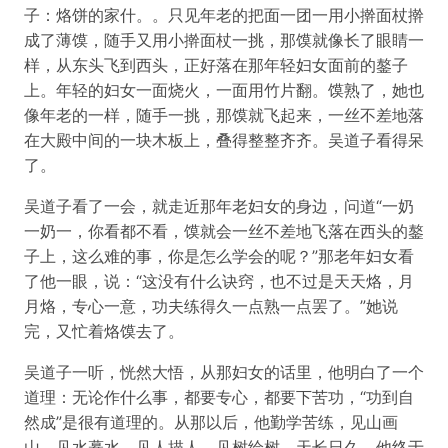
子：烙饼的家什。。只见年老的把面一团一用小擀面杖擀
成了薄馍，随手又用小擀面杖一挑，那馍就像长了眼睛一
样，从东头飞到西头，正好落在那年轻妇女面前的鏊子
上。年轻的妇女一面烧火，一面用竹片翻。馍熟了，她也
像年老的一样，随手一挑，那馍就飞起来，一丝不差地落
在大殿中间的一块木板上，叠得整整齐齐。吴道子看得呆
了。
吴道子看了一会，就走近那年老妇女的身边，问道“一奶
一奶一，你看都不看，馍就会一丝不差地飞落在西头的鏊
子上，这么难的事，你是怎么学会的呢？”那老年妇女看
了他一眼，说：“这没有什么诀窍，也不过是天天烙，月
月烙，专心一意，功夫练得久一点熟一点罢了。”她说
完，又忙着烙馍去了。
吴道子一听，恍然大悟，从那妇女的话里，他明白了一个
道理：无论作什么事，都要专心，都要下苦功，“功到自
然成”是很有道理的。从那以后，他勤学苦练，见山画
山，见水摹水，见人描人，见树绘树。天长日久，他终于