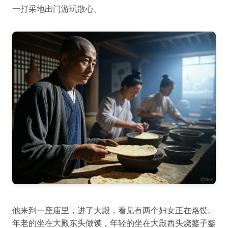
一打采地出门游玩散心。
他来到一座庙里，进了大殿，看见有两个妇女正在烙馍。
年老的坐在大殿东头做馍，年轻的坐在大殿西头烧鏊子鏊