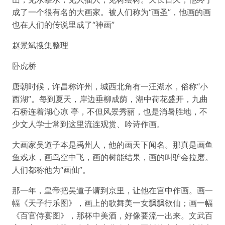
成了一个很有名的大画家。被人们称为“画圣”，他画的画
也在人们的传说里成了“神画”
赵景斌搜集整理
卧虎桥
唐朝时候，许昌称许州，城西北角有一汪湖水，俗称“小
西湖”。每到夏天，岸边垂柳成荫，湖中荷花盛开，九曲
石桥连着湖心凉 亭，不但风景秀丽，也是消暑胜地，不
少文人学士常到这里流连观赏、吟诗作画。
大画家吴道子本是禹州人，他的画天下闻名。那真是画鱼
鱼戏水，画鸟空中飞，画的树能结果，画的叫驴会拉磨。
人们都称他为“画仙”。
那一年，皇帝把吴道子请到京里，让他在宫中作画。画一
幅《天子行乐图》，画上的歌舞美一女飘飘欲仙；画一幅
《百官侍宴图》，那杯中美酒，好像要流一出来。文武百