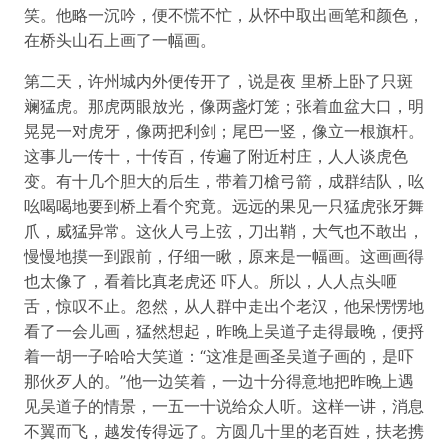
笑。他略一沉吟，便不慌不忙，从怀中取出画笔和颜色，
在桥头山石上画了一幅画。
第二天，许州城内外便传开了，说是夜 里桥上卧了只斑
斓猛虎。那虎两眼放光，像两盏灯笼；张着血盆大口，明
晃晃一对虎牙，像两把利剑；尾巴一竖，像立一根旗杆。
这事儿一传十，十传百，传遍了附近村庄，人人谈虎色
变。有十几个胆大的后生，带着刀槍弓箭，成群结队，吆
吆喝喝地要到桥上看个究竟。远远的果见一只猛虎张牙舞
爪，威猛异常。这伙人弓上弦，刀出鞘，大气也不敢出，
慢慢地摸一到跟前，仔细一瞅，原来是一幅画。这画画得
也太像了，看着比真老虎还 吓人。所以，人人点头咂
舌，惊叹不止。忽然，从人群中走出个老汉，他呆愣愣地
看了一会儿画，猛然想起，昨晚上吴道子走得最晚，便捋
着一胡一子哈哈大笑道：“这准是画圣吴道子画的，是吓
那伙歹人的。”他一边笑着，一边十分得意地把昨晚上遇
见吴道子的情景，一五一十说给众人听。这样一讲，消息
不翼而飞，越发传得远了。方圆几十里的老百姓，扶老携