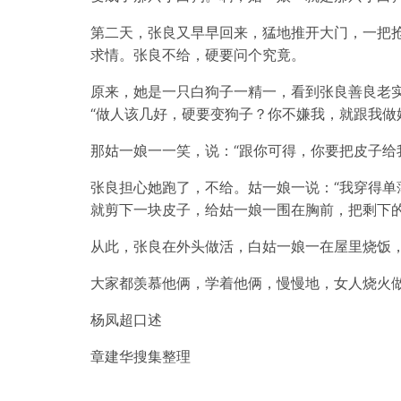
第二天，张良又早早回来，猛地推开大门，一把
求情。张良不给，硬要问个究竟。
原来，她是一只白狗子一精一，看到张良善良老
“做人该几好，硬要变狗子？你不嫌我，就跟我做
那姑一娘一一笑，说：“跟你可得，你要把皮子给
张良担心她跑了，不给。姑一娘一说：“我穿得单
就剪下一块皮子，给姑一娘一围在胸前，把剩下
从此，张良在外头做活，白姑一娘一在屋里烧饭
大家都羡慕他俩，学着他俩，慢慢地，女人烧火
杨凤超口述
章建华搜集整理