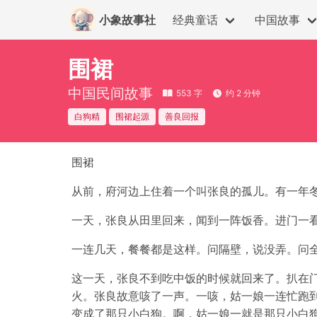
小象故事社
经典童话
中国故事
围裙
中国民间故事
553 字
约 2 分钟
白狗精
围裙起源
善良回报
围裙
从前，府河边上住着一个叫张良的孤儿。有一年
一天，张良从田里回来，闻到一阵饭香。进门一
一连几天，餐餐都是这样。问隔壁，说没弄。问
这一天，张良不到吃中饭的时候就回来了。扒在
火。张良故意咳了一声。一咳，姑一娘一连忙跑
变成了那只小白狗。啊，姑一娘一就是那只小白