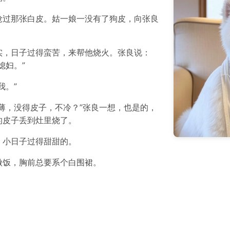
抢过那张白皮。姑一娘一没有了狗皮，向张良
实，日子过得蛮苦，来帮他烧火。张良说：
媳妇。”
我。”
薄，没得皮子，不冷？”张良一想，也是的，
的皮子丢到灶里烧了。
，小日子过得甜甜的。
做饭，胸前总要系个白围裙。