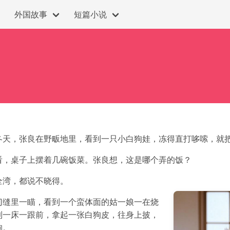
外国故事
短篇小说
冬天，张良在野畈地里，看到一只小白狗娃，冻得直打哆嗦，就
看，桌子上摆着几碗饭菜。张良想，这是哪个弄的饭？
全湾，都说不晓得。
门缝里一瞄，看到一个蛮体面的姑一娘一在烧
到一床一跟前，拿起一张白狗皮，往身上披，
狗。