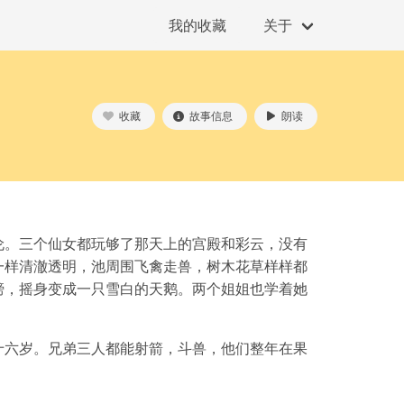
我的收藏
关于
收藏
故事信息
朗读
伦。三个仙女都玩够了那天上的宫殿和彩云，没有
一样清澈透明，池周围飞禽走兽，树木花草样样都
膀，摇身变成一只雪白的天鹅。两个姐姐也学着她
十六岁。兄弟三人都能射箭，斗兽，他们整年在果