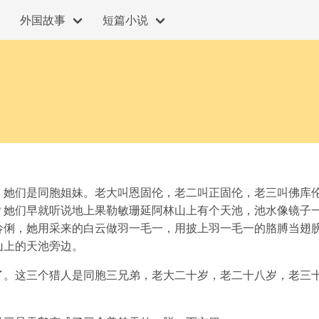
外国故事
短篇小说
，她们是同胞姐妹。老大叫恩固伦，老二叫正固伦，老三叫佛库
？她们早就听说地上果勒敏珊延阿林山上有个天池，池水像镜子
伶俐，她用采来的白云做羽一毛一，用披上羽一毛一的胳膊当翅
山上的天池旁边。
了。这三个猎人是同胞三兄弟，老大二十岁，老二十八岁，老三