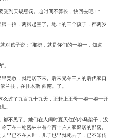
要受到天规惩罚。趁时间不算长，快回去吧！”
胳膊一抬，两脚起空了。地上的三个孩子，都两岁
就对孩子说：“那鹅，就是你们的一娘一，知道
”。
那里宽敞，就定居下来。后来兄弟三人的后代家口
依兰县，在佳木斯 西南。了。
这么过了九百九十九天，正赶上王母一娘一娘一开
挂肚。
，都不见了。她们在人间时夏天住的小马架子，没
。冷丁在一处密林中有个百十户人家聚居的部落。
丈夫早已不在人世，儿子也早就死去了，已不知传