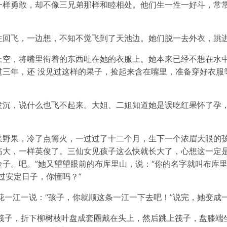
一样勇敢，却不像三兄弟那样和睦相处。他们生一性一好斗，常
往回飞，一边想，不知不觉飞到了天池边。她们脱一去外衣，跳
上空，将嘴里衔着的东西吐在她的衣服上。她本来已经不想在水
过三年，还 没见过这样的果子，捡起来含在嘴里，准备穿好衣服
发沉，说什么也飞不起来。大姐、二姐知道她是误吃红果怀了孕
采野果，冷了点篝火，一过过了十二个月，生下一个浓眉大眼的
高大，一样英俊了。三仙女见孩子这么快就长大了，心想这一定是
子。吧。”她又望望眼前的布库里山，说：“你的名字就叫布库
过安定日子，你懂吗？”
花一江一说：“孩子，你就顺这条一江一下去吧！”说完，她变成
成筏子，折下柳树枝叶盘成套圈戴在头上，然后跳上筏子，盘膝端