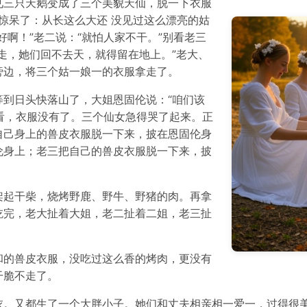
见三只天鹅变成了三个美貌天仙，脱一下衣服
弟惊呆了：从长这么大还 没见过这么漂亮的姑
啊！”老二说：“就怕人家不干。”别看老三
走，她们回不去天，就得留在地上。”老大、
旁边，将三个姑一娘一的衣服拿走了。
到日头快落山了，大姐恩固伦说：“咱们该
一看，衣服没有了。三个仙女急得哭了起来。正
自己身上的兽皮衣服脱一下来，披在恩固伦身
伦身上；老三把自己的兽皮衣服脱一下来，披
架起干柴，烧烤野鹿、野牛、野猪的肉。再拿
吃完，老大扯着大姐，老二扯着二姐，老三扯
和的兽皮衣服，没吃过这么香的烤肉，更没有
干脆不走了。
衣。又都生了一个大胖小子。她们和丈夫相亲相一爱一，过得很