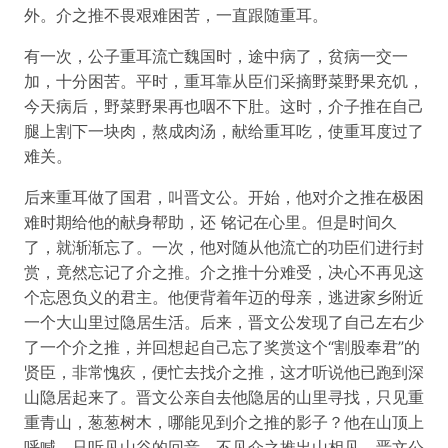
外。介之推不畏艰难困苦，一直跟随重耳。
有一次，公子重耳流亡魏国时，途中病了，贫病一交一
加，十分困苦。平时，重耳靠从臣们采摘野菜野果充饥，
今天病后，野菜野果再也咽不下肚。这时，介子推在自己
腿上割下一块肉，熬成肉汤，献给重耳吃，使重耳度过了
难关。
后来重耳做了国君，叫晋文公。开始，他对介之推在极困
难时期给他的献身帮助，还 铭记在心里。但是时间久
了，就渐渐忘了。一次，他对随从他流亡的功臣们进行封
赏，竟然忘记了介之推。介之推十分难受，决心不再见这
个忘恩负义的君主。他便背着年迈的母亲，逃进家乡附近
一个大山里过隐居生活。后来，晋文公发现了自己左右少
了一个介之推，并回想起自己忘了奖赏这个“割股奉君”的
贤臣，非常愧疚，便忙去找介之推，这才听说他已跑到深
山隐居起来了。晋文公亲自去他隐居的山里寻找，只见重
重青山，葱葱树木，哪能见到介之推的影子？他在山顶上
呼喊，只听见山谷的回音，不见介之推出山相见。晋文公