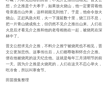
想，介之推是个大孝子，如果放火烧山，他一定要背着他
母亲逃出山外来，这样就能见到他了。于是，他命令放火
烧山。正赶风急火旺，火一下漫延数十里，烧三日不息，
把一片青山烧成焦土，但仍然不见介之推出山来。人们在
火息后才看见介之推和他的老母相抱在一起，被烧死在深
林中了。
晋文公想求见介之推，不料介之推宁被烧死也不相见，晋
文公更加悲伤。这事传出后，人们都尊敬和怀念介之推。
便在他被烧死的这天纪念他。这就是每年三月清明节的前
一天。因为介之推是火烧死的，人们在这天不忍心举火，
吃冷食，所以叫寒食节。
田苗搜集整理
© 2016-2025
Marvin Studio