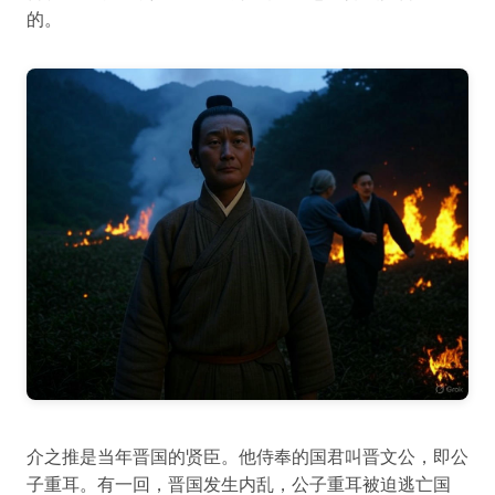
的。
介之推是当年晋国的贤臣。他侍奉的国君叫晋文公，即公
子重耳。有一回，晋国发生内乱，公子重耳被迫逃亡国